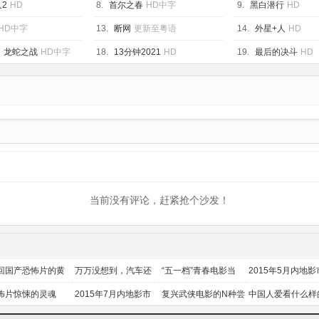
2
HD
8.
首尔之春
HD中字
9.
黑白潜行
HD
HD中字
13.
断网
更新至粤语
14.
外星+人
HD
：龙蛇之战
HD中字
18.
13分钟2021
HD
19.
最后的决斗
HD
当前没有评论，赶紧抢个沙发！
回国产恐怖片的黄
万万没想到，汽车还
“五一档”青春电影当
2015年5月内地影
时代
能干这个？
道
前瞻
怖片惊悚的灵魂
2015年7月内地影市
复兴武侠电影的N种尝
中国人爱看什么样
前瞻
试
喜剧？