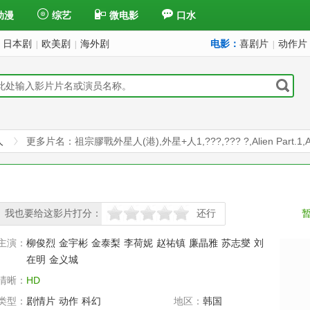
动漫
综艺
微电影
口水
日本剧
欧美剧
海外剧
电影：
喜剧片
动作片
|
|
|
人
更多片名：祖宗膠戰外星人(港),外星+人1,???,??? ?,Alien Part.1,Alienoi
我也要给这影片打分：
还行
很差
较差
还行
推荐
力荐
主演：
柳俊烈
金宇彬
金泰梨
李荷妮
赵祐镇
廉晶雅
苏志燮
刘
在明
金义城
清晰：
HD
类型：
剧情片
动作
科幻
地区：
韩国