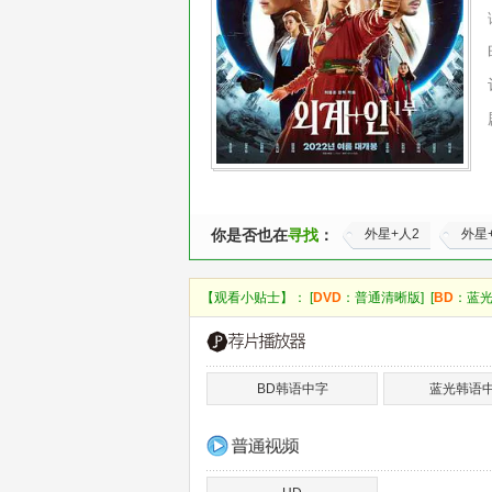
你是否也在
寻找
：
外星+人2
外星
【观看小贴士】： [
DVD
：普通清晰版] [
BD
：蓝光
BD韩语中字
蓝光韩语