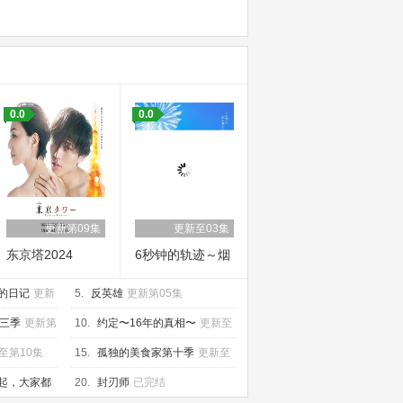
0.0
0.0
更新第09集
更新至03集
东京塔2024
6秒钟的轨迹～烟
花师望月星太郎
医的日记
更新
5.
反英雄
更新第05集
的第二个忧郁
三季
更新第
10.
约定〜16年的真相〜
更新至
04集
至第10集
15.
孤独的美食家第十季
更新至
第12集
在起，大家都
20.
封刃师
已完结