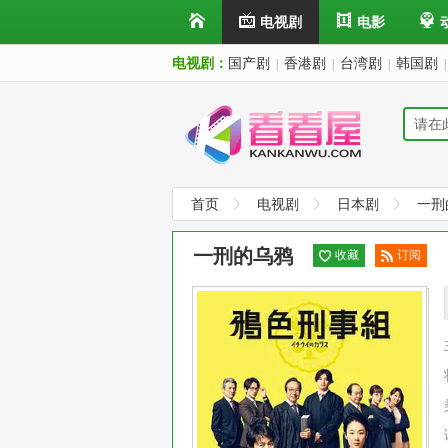
电视剧
电影
电视剧：
国产剧
香港剧
台湾剧
韩国剧
|
|
|
|
首页
电视剧
日本剧
一刑
一刑的乌鸦
收藏
订阅
已订
阅