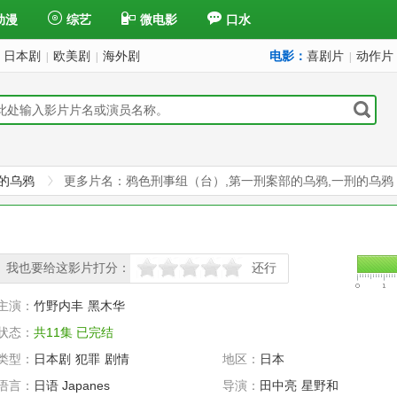
动漫
综艺
微电影
口水
日本剧
欧美剧
海外剧
电影：
喜剧片
动作片
|
|
|
的乌鸦
更多片名：鸦色刑事组（台）,第一刑案部的乌鸦,一刑的乌鸦
我也要给这影片打分：
还行
很差
较差
还行
推荐
力荐
主演：
竹野内丰
黑木华
状态：
共11集 已完结
类型：
日本剧
犯罪
剧情
地区：
日本
语言：
日语 Japanes
导演：
田中亮
星野和