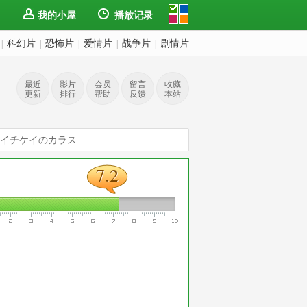
我的小屋
播放记录
科幻片
恐怖片
爱情片
战争片
剧情片
|
|
|
|
|
最近
影片
会员
留言
收藏
更新
排行
帮助
反馈
本站
 イチケイのカラス
7.2
7.2