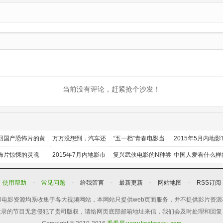
是人质
更新第10集
当前没有评论，赶紧抢个沙发！
回国产恐怖片的黄
万万没想到，汽车还
“五一档”青春电影当
2015年5月内地影
时代
能干这个？
道
前瞻
怖片惊悚的灵魂
2015年7月内地影市
复兴武侠电影的N种尝
中国人爱看什么样
前瞻
试
喜剧？
使用帮助
-
常见问题
-
给我留言
-
最新更新
-
网站地图
-
RSS订阅
电影资源均系收集于各大视频网站，本网站只提供web页面服务，并不提供影片资
收录的节目无意侵犯了贵司版权，请给网页底部邮箱地址来信，我们会及时处理和回复