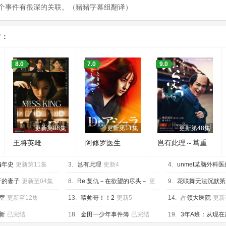
个事件有很深的关联。（猪猪字幕组翻译）
片：
8.0
7.0
9.0
更新第08集
更新第11集
更新第48集
王将英雌
阿修罗医生
岂有此理～茑重
繁华如梦故事～
编年史
更新第11集
3.
岂有此理
更新4
4.
unmet某脑外科
4
肝的妻子
更新至04集
8.
Re:复仇－在欲望的尽头－
更
9.
花咲舞无法沉默第
新第10集
09集
室
更新至12集
13.
喂帅哥！！2
更新5
14.
占领大医院
更新
新
已完结
18.
金田一少年事件簿
已完结
19.
3年A班：从现