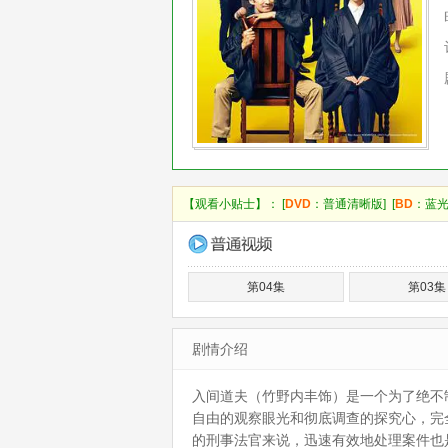
【观看小贴士】： [
DVD
：普通清晰版] [
BD
：蓝光
第04集
第03集
剧情介绍
入间道夫（竹野内丰饰）是一个为了绝不
自由的观察眼光和彻底调查的探究心，完
的刑事法官来说，迅速有效地处理案件也