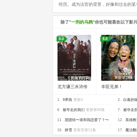
经历。成为法官的背景，好像和过去的某
除了"
一刑的乌鸦
"你也可能喜欢以下影
9.0
9.0
更新第07集
更新第18集
北方谦三水浒传
丰臣兄弟！
1.
9界线
更新4
2.
白暮的
6.
被夺走的我们
更新第06集
7.
被夺走
11.
团团转〜谁和我恋爱了？〜
12.
英雄教
更新至04集
16.
静雪
更新至第11集
17.
魔法翻