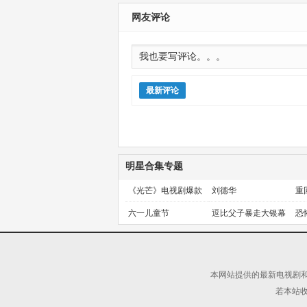
网友评论
最新评论
明星合集专题
《光芒》电视剧爆款
刘德华
重
预定！
金
六一儿童节
逗比父子暴走大银幕
恐
本网站提供的最新电视剧和
若本站