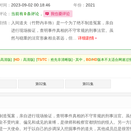
成
森胁智延
并
时间：
2023-09-02 00:18:46
年份：
2021
木道子
评论：
当前有
0
条评论，
Michiko
Namiki
剧情：
入间道夫（竹野内丰饰）是一个为了绝不制造冤案，亲自
进行现场验证，查明事件真相的不守常规的刑事法官。虽
然与稳重的法官形象相去甚远，但…
详细剧情
高清版] [
HD
：高清版] [
TS/TC
：抢先非清晰版] - 其中，
BD
/
HD
版本不太适合网速过
第02集
第01集
制造冤案，亲自进行现场验证，查明事件真相的不守常规的刑事法官。虽
全不受约束、偏见和成见的束缚，是律师和检察官都惧怕的怪人。另一方面
是一大使命。对于以自己的步调深入挖掘事件的道夫，其他成员总是很苦