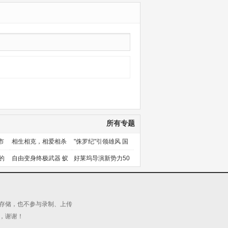
所有专题
市
相生相克，相爱相杀
"侏罗纪"引领雄风 国
产片下旬逆袭
的
自由变身终极武器 蚁
好莱坞导演新势力50
人能力使用者大盘点
人上篇
源存储，也不参与录制、上传
，谢谢！