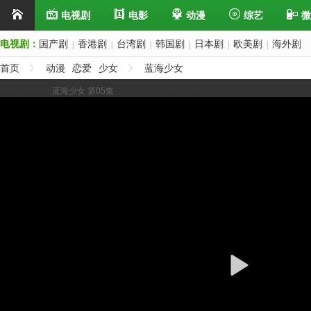
电视剧
电影
动漫
综艺
微
电视剧：
国产剧
香港剧
台湾剧
韩国剧
日本剧
欧美剧
海外剧
|
|
|
|
|
|
首页
动漫
恋爱
少女
蓝海少女
展开/缩进选集
蓝海少女 第05集
上一集
下一集