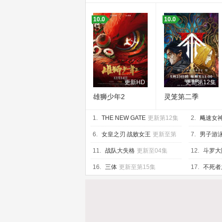
10.0
10.0
更新HD
更新第12集
雄狮少年2
灵笼第二季
1.
THE NEW GATE
更新第12集
2.
飚速女
6.
女皇之刃 战败女王
更新至第
7.
男子游
04集
合泳之约定
11.
战队大失格
更新至04集
12.
斗罗大
至75集
16.
三体
更新至第15集
17.
不死者