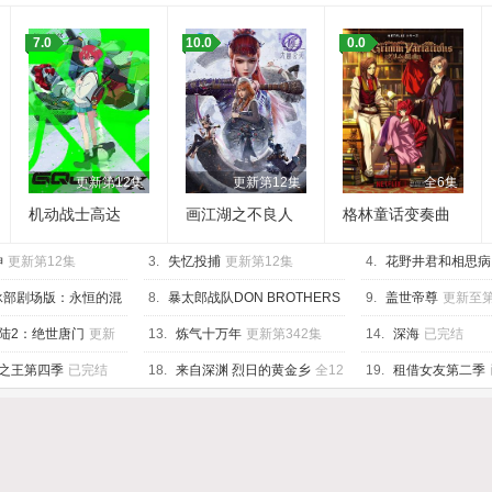
7.0
10.0
0.0
更新第12集
更新第12集
全6集
机动战士高达
画江湖之不良人
格林童话变奏曲
GQuuuuuuX
第七季
神
更新第12集
3.
失忆投捕
更新第12集
4.
花野井君和相思病
集
泳部剧场版：永恒的混
8.
暴太郎战队DON BROTHERS
9.
盖世帝尊
更新至第
已完结
已完结
陆2：绝世唐门
更新
13.
炼气十万年
更新第342集
14.
深海
已完结
之王第四季
已完结
18.
来自深渊 烈日的黄金乡
全12
19.
租借女友第二季
集