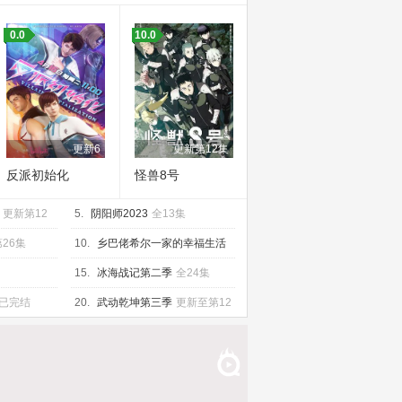
0.0
10.0
更新6
更新第12集
反派初始化
怪兽8号
更新第12
5.
阴阳师2023
全13集
26集
10.
乡巴佬希尔一家的幸福生活
第十三季
已完结
15.
冰海战记第二季
全24集
已完结
20.
武动乾坤第三季
更新至第12
集