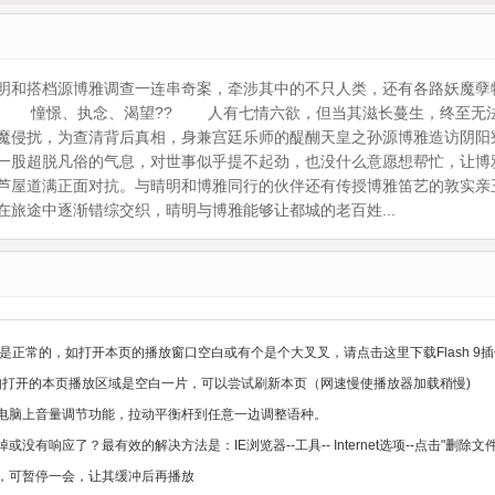
明和搭档源博雅调查一连串奇案，牵涉其中的不只人类，还有各路妖魔孽
。 憧憬、执念、渴望?? 人有七情六欲，但当其滋长蔓生，终至
魔侵扰，为查清背后真相，身兼宫廷乐师的醍醐天皇之孙源博雅造访阴阳
一股超脱凡俗的气息，对世事似乎提不起劲，也没什么意愿想帮忙，让博
芦屋道满正面对抗。与晴明和博雅同行的伙伴还有传授博雅笛艺的敦实亲
旅途中逐渐错综交织，晴明与博雅能够让都城的老百姓...
是正常的，如打开本页的播放窗口空白或有个是个大叉叉，请点击这里下载Flash 9插
，如打开的本页播放区域是空白一片，可以尝试刷新本页（网速慢使播放器加载稍慢)
电脑上音量调节功能，拉动平衡杆到任意一边调整语种。
没有响应了？最有效的解决方法是：IE浏览器--工具-- Internet选项--点击"删
，可暂停一会，让其缓冲后再播放