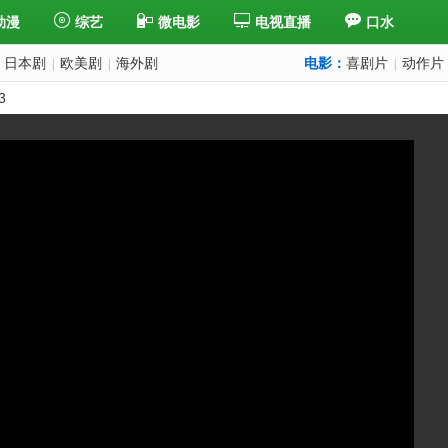
动漫
综艺
微电影
电视直播
口水
日本剧
欧美剧
海外剧
电影：
喜剧片
动作片
|
|
|
3
下一集