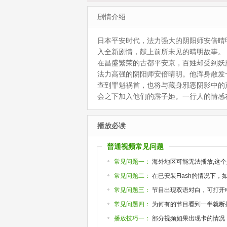
剧情介绍
日本平安时代，法力强大的阴阳师安倍晴
入全新剧情，献上前所未见的晴明故事
在昌盛繁荣的古都平安京，百姓却受到妖
法力高强的阴阳师安倍晴明。他浑身散发
查到罪魁祸首，也将与藏身邪恶阴影中的
会之下加入他们的露子姫。一行人的情感在
播放必读
普通视频常见问题
常见问题一：
海外地区可能无法播放,这个
常见问题二：
在已安装Flash的情况下
常见问题三：
节目出现双语对白，可打开
常见问题四：
为何有的节目看到一半就断掉或
播放技巧一：
部分视频如果出现卡的情况