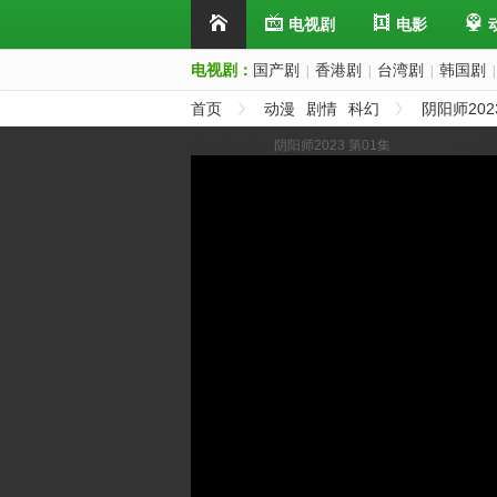
电视剧
电影
电视剧：
国产剧
香港剧
台湾剧
韩国剧
|
|
|
|
首页
动漫
剧情
科幻
阴阳师202
展开/缩进选集
阴阳师2023 第01集
上一集