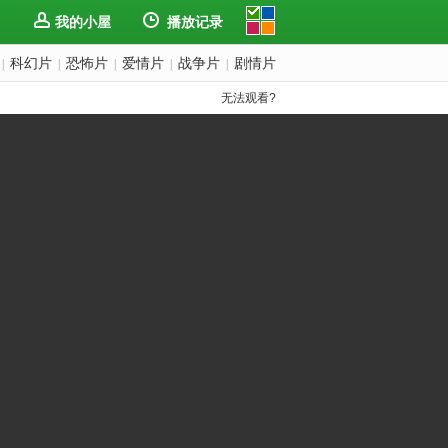
我的小屋
播放记录
科幻片
恐怖片
爱情片
战争片
剧情片
|
|
|
|
|
无法观看?