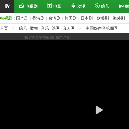
电视剧
电影
动漫
综艺
微
电视剧：
国产剧
香港剧
台湾剧
韩国剧
日本剧
欧美剧
海外剧
|
|
|
|
|
|
首页
综艺
歌舞
音乐
选秀
真人秀
中国好声音第四季
展开/缩进选集
中国好声音第四季 20150717期
上一集
下一集