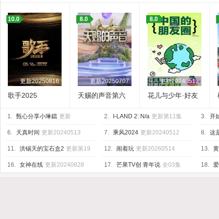
10.0
8.0
8.0
更新20250816
更新20250707
更新20240513
歌手2025
天赐的声音第六
花儿与少年·好友
季
记
1.
甄心分享小琳鐺
更新
2.
I-LAND 2: N/a
更新第11集
3.
开
20241119
20250
6.
天真时间
更新20240513
7.
乘风2024
更新20240512
8.
这
11.
洪锡天的宝石盒2
更新第19
12.
闹着玩
更新20260514
13.
黄
集
16.
女神在线
更新20240828
17.
芒果TV创 青年说
全03集
18.
爱
新至第