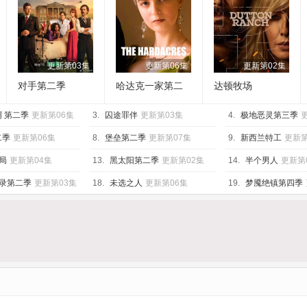
更新第03集
更新第06集
更新第02集
对手第二季
哈达克一家第二
达顿牧场
季
 第二季
更新第06集
3.
囚途罪伴
更新第03集
4.
极地恶灵第三季
二季
更新第06集
8.
堡垒第二季
更新第07集
9.
新西兰特工
更新第
局
更新第04集
13.
黑太阳第二季
更新第02集
14.
半个男人
更新第
录第二季
更新第03集
18.
未选之人
更新第06集
19.
梦魇绝镇第四季