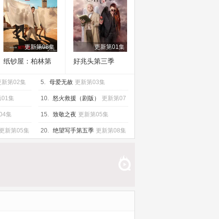
更新第08集
更新第01集
纸钞屋：柏林第
好兆头第三季
二季
更新第02集
5.
母爱无赦
更新第03集
01集
10.
怒火救援（剧版）
更新第07
集
04集
15.
致敬之夜
更新第05集
更新第05集
20.
绝望写手第五季
更新第08集