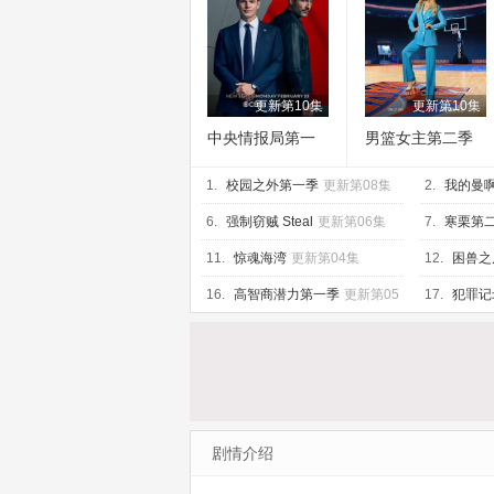
更新第10集
更新第10集
中央情报局第一
男篮女主第二季
季
1.
校园之外第一季
更新第08集
2.
我的曼啊
6.
强制窃贼 Steal
更新第06集
7.
寒栗第
11.
惊魂海湾
更新第04集
12.
困兽之
16.
高智商潜力第一季
更新第05
17.
犯罪记
集
剧情介绍