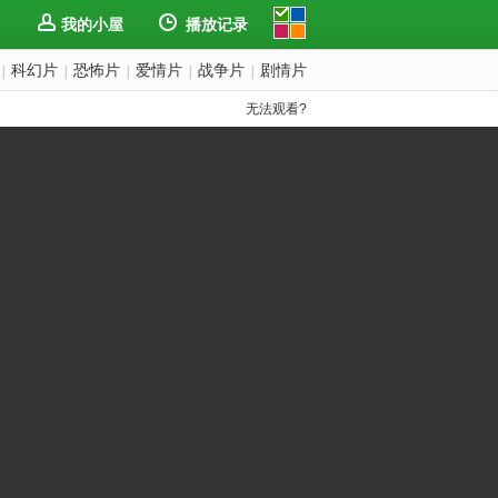
我的小屋
播放记录
科幻片
恐怖片
爱情片
战争片
剧情片
|
|
|
|
|
无法观看?