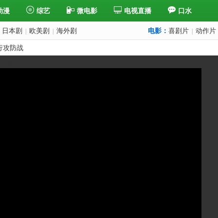
动漫
综艺
微电影
电视直播
口水
日本剧
欧美剧
海外剧
电影：
喜剧片
动作片
|
|
|
行攻防战
下一集