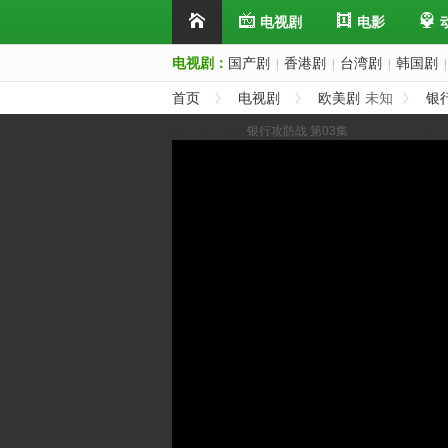
电视剧
电影
电视剧：
国产剧
香港剧
台湾剧
韩国剧
|
|
|
|
首页
电视剧
欧美剧
未知
银
展开/缩进选集
银行攻防战 第03集
上一集