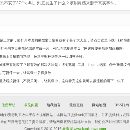
牙惶恐不安了37个小时。到底发生了什么？该剧灵感来源于真实事件。
是正常的，如打开本页的播放窗口空白或有个是个大叉叉，请点击这里下载Flash 9插
，如打开的本页播放区域是空白一片，可以尝试刷新本页（网速慢使播放器加载稍慢)
电脑上音量调节功能，拉动平衡杆到任意一边调整语种。
没有响应了？最有效的解决方法是：IE浏览器--工具-- Internet选项--点击"删
，可暂停一会，让其缓冲后再播放
播放后按暂停（不要关闭），让其缓冲，这样看完这集就可以很流畅的看下一集了。
使用帮助
-
常见问题
-
给我留言
-
最新更新
-
网站地图
-
RSS订阅
电影资源均系收集于各大视频网站，本网站只提供web页面服务，并不提供影片资
收录的节目无意侵犯了贵司版权，请给网页底部邮箱地址来信，我们会及时处理和回复
Copyright © 2010-2016
看看屋 www.kankanwu.com