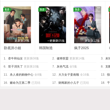
8.0
9.0
9.0
更新第16集
更新第05集
更新第12集
卧底洪小姐
韩国制造
疯子2025
1.
牵牛和仙女
更新第08集
2.
健将联盟
更新第14集
3.
未
6.
世子消失了
更新第10集
7.
灰色气流
全5集
8.
支
11.
杀人者的购物中心
全8集
12.
大力女子姜南顺
全16集
13.
惊
16.
赌命为王第二季
已完结
17.
财阀家的小儿子
已完结
18.
千