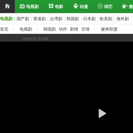
电视剧
电影
动漫
综艺
微
电视剧：
国产剧
香港剧
台湾剧
韩国剧
日本剧
欧美剧
海外剧
|
|
|
|
|
|
首页
电视剧
韩国剧
动作
剧情
言情
健将联盟
展开/缩进选集
健将联盟 第08集
上一集
下一集