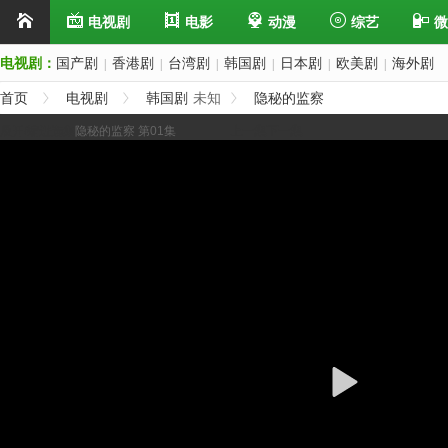
电视剧
电影
动漫
综艺
微
电视剧：
国产剧
香港剧
台湾剧
韩国剧
日本剧
欧美剧
海外剧
|
|
|
|
|
|
首页
电视剧
韩国剧
未知
隐秘的监察
展开/缩进选集
隐秘的监察 第01集
上一集
下一集