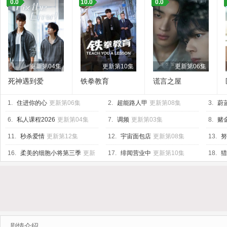
0.0
10.0
0.0
更新第04集
更新第10集
更新第06集
死神遇到爱
铁拳教育
谎言之屋
1.
住进你的心
更新第06集
2.
超能路人甲
更新第08集
3.
蔚
6.
私人课程2026
更新第04集
7.
调频
更新第03集
8.
赌
11.
秒杀爱情
更新第12集
12.
宇宙面包店
更新第08集
13.
努
12集
16.
柔美的细胞小将第三季
更新
17.
绯闻营业中
更新第10集
18.
猎
第08集
剧情介绍