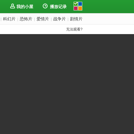
我的小屋
播放记录
科幻片
恐怖片
爱情片
战争片
剧情片
|
|
|
|
|
无法观看?