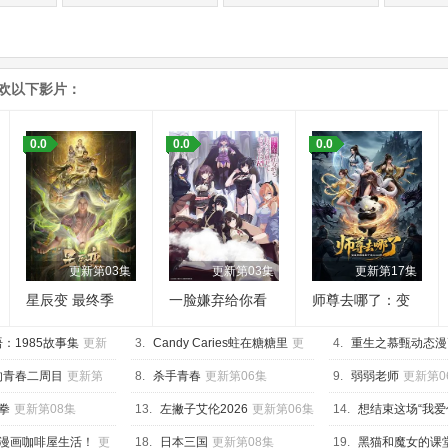
喜欢以下影片：
0.0
0.0
0.0
更新第03集
更新第03集
更新第17集
星辰变 最终季
一脸嫌弃给你看
师尊去哪了：变
胖次第三季
成神兽被五个徒
：1985故事集
更新
3.
Candy Caries蛀在糖糖里
更
儿rua秃
4.
重生之慕甄动态漫
新第05集
新第40集
的青春二周目
更新第
8.
杀手青春
更新第06集
9.
弱弱老师
更新第0
拳
更新第08集
13.
左撇子艾伦2026
更新第06集
14.
想结束这场“我爱
更新第05集
漫画咖啡屋生活！
更
18.
日本三国
更新第08集
19.
黑猫和魔女的课