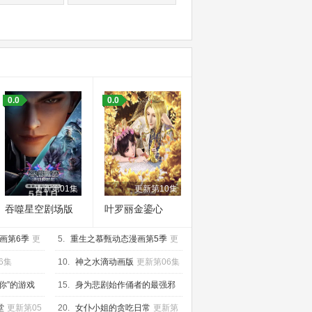
0.0
0.0
更新第01集
更新第10集
吞噬星空剧场版
叶罗丽金鎏心
决战原始星
画第6季
更
5.
重生之慕甄动态漫画第5季
更
新第20集
6集
10.
神之水滴动画版
更新第06集
你”的游戏
15.
身为悲剧始作俑者的最强邪
恶BOSS女王为民竭心尽力。第
更
堂
更新第05
20.
女仆小姐的贪吃日常
更新第