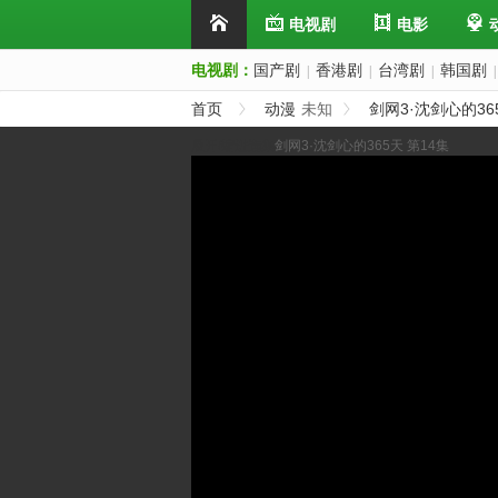
电视剧
电影
电视剧：
国产剧
香港剧
台湾剧
韩国剧
|
|
|
|
首页
动漫
未知
剑网3·沈剑心的36
展开/缩进选集
剑网3·沈剑心的365天 第14集