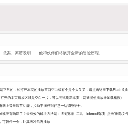
集
、悬案、离谱发明……他和伙伴们将展开全新的冒险历程。
是正常的，如打开本页的播放窗口空白或有个是个大叉叉，请点击这里下载Flash 9插
，如打开的本页播放区域是空白一片，可以尝试刷新本页（网速慢使播放器加载稍慢)
电脑上音量调节功能，拉动平衡杆到任意一边调整语种。
没有响应了？最有效的解决方法是：IE浏览器--工具-- Internet选项--点击"删
，可暂停一会，让其缓冲后再播放