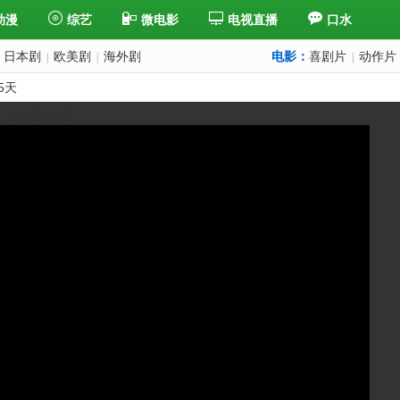
动漫
综艺
微电影
电视直播
口水
日本剧
欧美剧
海外剧
电影：
喜剧片
动作片
|
|
|
5天
上一集
下一集