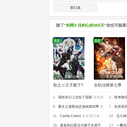
第01集
除了"
剑网3·沈剑心的365天
"你也可能
0.0
0.0
更新HD中字
更新第02集
歌之☆王子殿下?
全职法师第七季
TABOO NIGHT
1.
XXXX剧场版
我把末日上交给了国家
更新第
2.
怪奇物语
17集
第10集
6.
重生之慕甄动态漫画第四季
更
7.
灰原君
新第20集
07集
11.
Candy Caries
更新第01集
12.
北斗神
16.
废柴风纪委员与裙子长度不
17.
一叠间