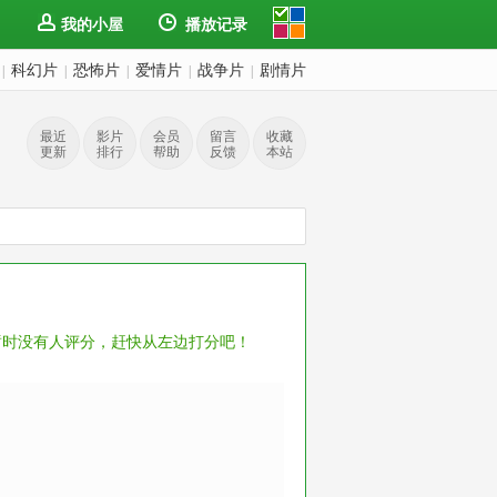
我的小屋
播放记录
科幻片
恐怖片
爱情片
战争片
剧情片
|
|
|
|
|
最近
影片
会员
留言
收藏
更新
排行
帮助
反馈
本站
暂时没有人评分，赶快从左边打分吧！