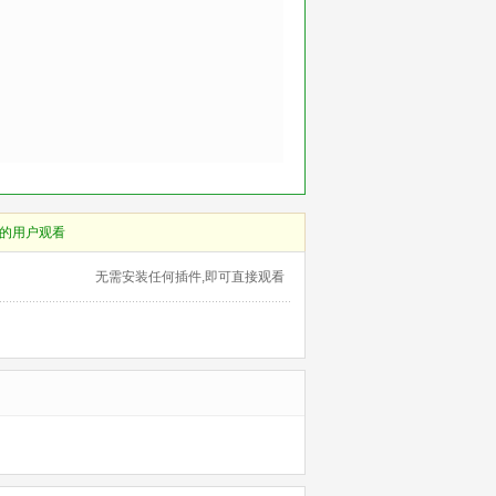
的用户观看
无需安装任何插件,即可直接观看