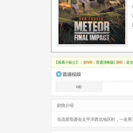
【观看小贴士】： [
DVD
：普通清晰版] [
BD
：蓝光
HD
剧情介绍
当流星雨袭击太平洋西北地区时，一名男