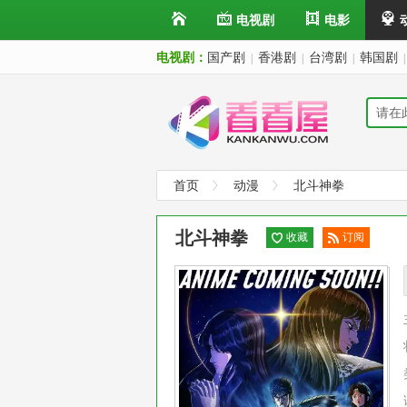
电视剧
电影
电视剧：
国产剧
香港剧
台湾剧
韩国剧
|
|
|
|
首页
动漫
北斗神拳
北斗神拳
收藏
订阅
已订
阅