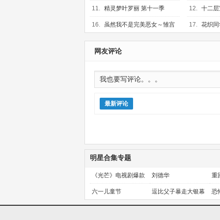
更新第01集
03集
11.
精灵梦叶罗丽 第十一季
12.
十二层
（下）
更新第06集
16.
虽然我不是完美恶女～雏宫
17.
花织同
蝶鼠替换传～
更新第03集
更新第02集
网友评论
最新评论
明星合集专题
《光芒》电视剧爆款
刘德华
重
预定！
金
六一儿童节
逗比父子暴走大银幕
恐