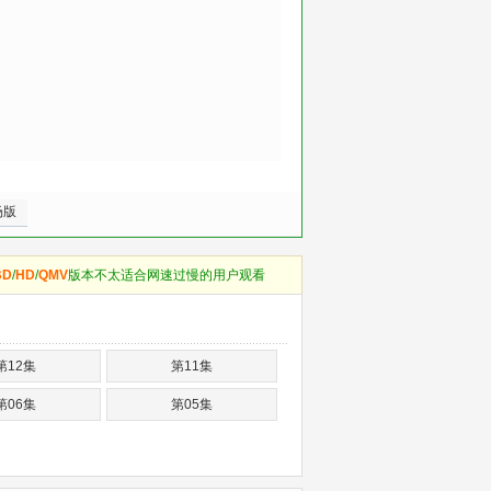
场版
BD
/
HD
/
QMV
版本不太适合网速过慢的用户观看
第12集
第11集
第06集
第05集