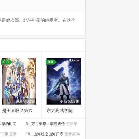
字是健次郎，北斗神拳的继承者。在这个
0.0
0.0
更新第02集
更新第03集
是王者啊？第六
东大高武学院
季
大家的时间
5.
万古至尊：李云霄传
更新第
05集
第二季
更新
10.
山海经之山海归序
更新第04