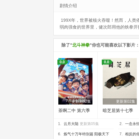
剧情介绍
199X年，世界被核火吞噬！然而，人
弱肉强食的世界里，健次郎用他的铁拳开
除了"
北斗神拳
"你也可能喜欢以下影片
0.0
0.0
更新第02集
更新第02集
茶啊二中 第六季
暗芝居第十七季
1.
云月大陆
更新第05集
2.
一念永恒
6.
炼气十万年特别篇 阳极天下
7.
相反的你