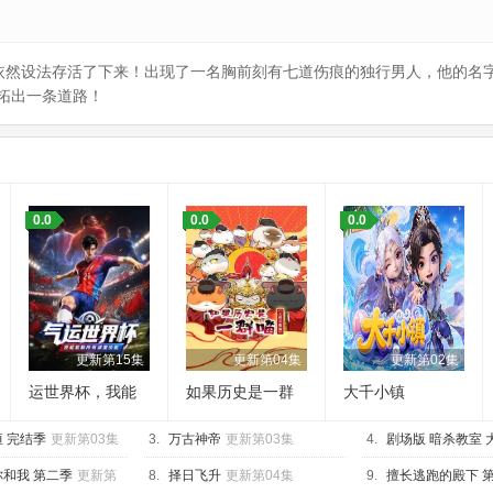
类依然设法存活了下来！出现了一名胸前刻有七道伤痕的独行男人，他的名
拓出一条道路！
：
0.0
0.0
0.0
更新第15集
更新第04集
更新第02集
运世界杯，我能
如果历史是一群
大千小镇
复制所有球星技
喵 大明皇朝篇
 完结季
能
更新第03集
3.
万古神帝
更新第03集
4.
剧场版 暗杀教室 
更新第01集
和我 第二季
更新第
8.
择日飞升
更新第04集
9.
擅长逃跑的殿下 