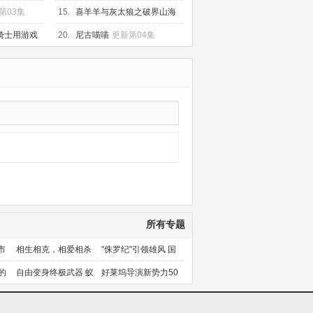
集
第03集
15.
喜羊羊与灰太狼之破界山海
诀
更新第60集
骑士用游戏
20.
尼古喵喵
更新第04集
集
所有专题
市
相生相克，相爱相杀
"侏罗纪"引领雄风 国
产片下旬逆袭
的
自由变身终极武器 蚁
好莱坞导演新势力50
人能力使用者大盘点
人上篇