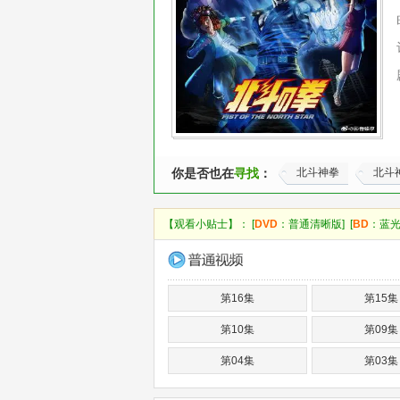
你是否也在
寻找
：
北斗神拳
北斗
【观看小贴士】： [
DVD
：普通清晰版] [
BD
：蓝光
第16集
第15集
第10集
第09集
第04集
第03集