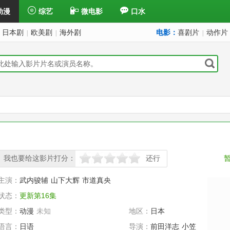
动漫
综艺
微电影
口水
日本剧
欧美剧
海外剧
电影：
喜剧片
动作片
|
|
|
我也要给这影片打分：
还行
很差
较差
还行
推荐
力荐
主演：
武内骏辅
山下大辉
市道真央
状态：
更新第16集
类型：
动漫
未知
地区：
日本
语言：
日语
导演：
前田洋志
小笠