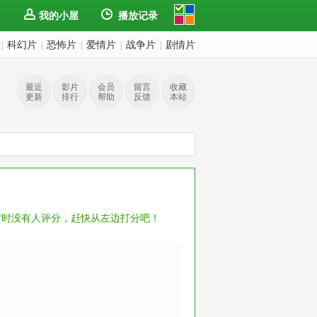
我的小屋
播放记录
科幻片
恐怖片
爱情片
战争片
剧情片
|
|
|
|
|
最近
影片
会员
留言
收藏
更新
排行
帮助
反馈
本站
暂时没有人评分，赶快从左边打分吧！