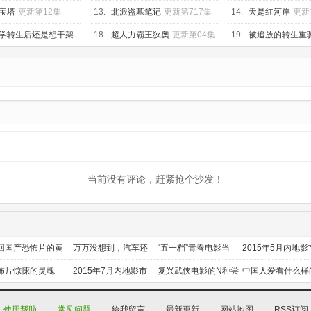
第02集
宝塔
更新第12集
13.
北派盗墓笔记
更新第717集
14.
天是红河岸
更新
学转生后还是想干架
18.
超人力霸王狄奧
更新第04集
19.
被追放的转生重
知识开无双
更新第04
当前没有评论，赶紧抢个沙发！
回国产恐怖片的黄
万万没想到，汽车还
“五一档”青春电影当
2015年5月内地影
时代
能干这个？
道
前瞻
怖片惊悚的灵魂
2015年7月内地影市
复兴武侠电影的N种尝
中国人爱看什么样
前瞻
试
喜剧？
使用帮助
-
常见问题
-
给我留言
-
最新更新
-
网站地图
-
RSS订阅