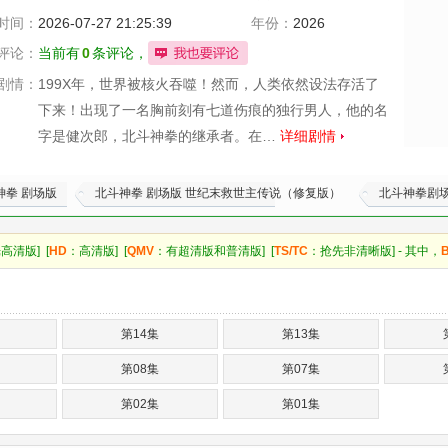
原一馬
时间：
2026-07-27 21:25:39
年份：
2026
评论：
当前有
0
条评论，
剧情：
199X年，世界被核火吞噬！然而，人类依然设法存活了
下来！出现了一名胸前刻有七道伤痕的独行男人，他的名
字是健次郎，北斗神拳的继承者。在…
详细剧情
神拳 剧场版
北斗神拳 剧场版 世纪末救世主传说（修复版）
北斗神拳剧
高清版] [
HD
：高清版] [
QMV
：有超清版和普清版] [
TS/TC
：抢先非清晰版] - 其中，
第14集
第13集
第08集
第07集
第02集
第01集