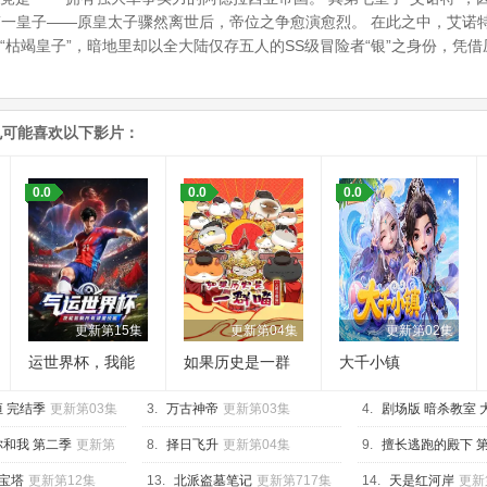
在第一皇子——原皇太子骤然离世后，帝位之争愈演愈烈。 在此之中，艾
“枯竭皇子”，暗地里却以全大陆仅存五人的SS级冒险者“银”之身份，凭
也可能喜欢以下影片：
0.0
0.0
0.0
更新第15集
更新第04集
更新第02集
运世界杯，我能
如果历史是一群
大千小镇
复制所有球星技
喵 大明皇朝篇
 完结季
能
更新第03集
3.
万古神帝
更新第03集
4.
剧场版 暗杀教室 
更新第01集
和我 第二季
更新第
8.
择日飞升
更新第04集
9.
擅长逃跑的殿下 
第02集
宝塔
更新第12集
13.
北派盗墓笔记
更新第717集
14.
天是红河岸
更新