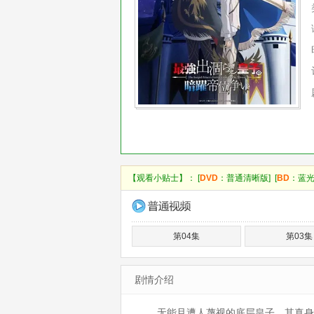
【观看小贴士】： [
DVD
：普通清晰版] [
BD
：蓝光
第04集
第03集
剧情介绍
无能且遭人蔑视的底层皇子。其真身竟是