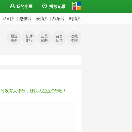
我的小屋
播放记录
科幻片
恐怖片
爱情片
战争片
剧情片
|
|
|
|
|
最近
影片
会员
留言
收藏
更新
排行
帮助
反馈
本站
暂时没有人评分，赶快从左边打分吧！