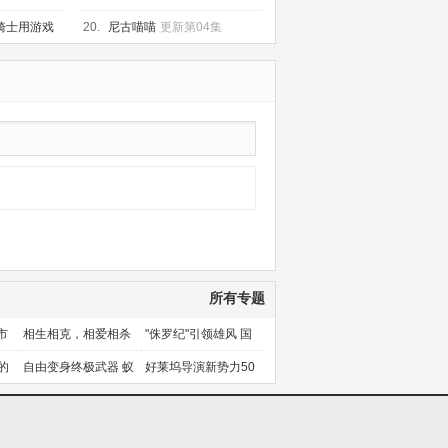
诀
更新第60集
骑士用游戏
20.
尼古喵喵
更新第04集
集
所有专题
市
相生相克，相爱相杀
"侏罗纪"引领雄风 国
产片下旬逆袭
的
自由变身终极武器 蚁
好莱坞导演新势力50
人能力使用者大盘点
人上篇