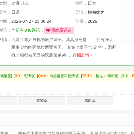
类型：
动漫
未知
地区：
日本
语言：
日语
导演：
柳濑雄之
时间：
2026-07-27 23:06:24
年份：
2026
评论：
当前有
0
条评论，
剧情：
无能且遭人蔑视的底层皇子。其真身竟是—— 拥有强大
军事实力的阿德拉西亚帝国。 其第七皇子“艾诺特”，因所
有才能都被优秀的双胞胎弟弟“…
详细剧情
高清版] [
HD
：高清版] [
QMV
：有超清版和普清版] [
TS/TC
：抢先非清晰版] - 其中，
第02集
第01集
—— 拥有强大军事实力的阿德拉西亚帝国。 其第七皇子“艾诺特”，因