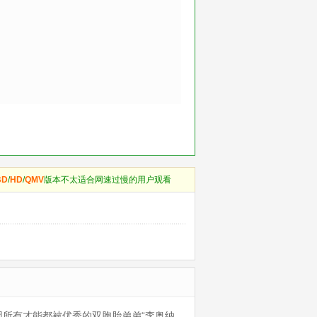
BD
/
HD
/
QMV
版本不太适合网速过慢的用户观看
所有才能都被优秀的双胞胎弟弟“李奥纳