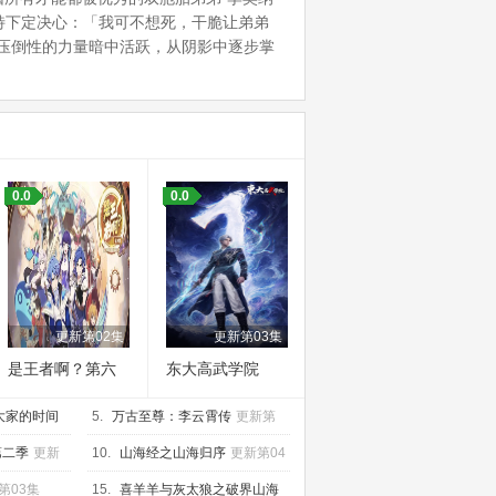
诺特下定决心：「我可不想死，干脆让弟弟
借压倒性的力量暗中活跃，从阴影中逐步掌
0.0
0.0
更新第02集
更新第03集
是王者啊？第六
东大高武学院
季
大家的时间
5.
万古至尊：李云霄传
更新第
05集
第二季
更新
10.
山海经之山海归序
更新第04
集
第03集
15.
喜羊羊与灰太狼之破界山海