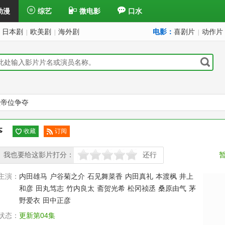
动漫
综艺
微电影
口水
日本剧
欧美剧
海外剧
电影：
喜剧片
动作片
|
|
|
跃帝位争夺
夺
收藏
订阅
已订
我也要给这影片打分：
阅
还行
很差
较差
还行
推荐
力荐
主演：
内田雄马
户谷菊之介
石见舞菜香
内田真礼
本渡枫
井上
和彦
田丸笃志
竹内良太
斋贺光希
松冈祯丞
桑原由气
茅
野爱衣
田中正彦
状态：
更新第04集