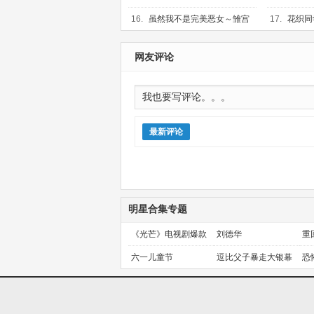
（下）
更新第06集
16.
虽然我不是完美恶女～雏宫
17.
花织同
蝶鼠替换传～
更新第03集
更新第02集
网友评论
最新评论
明星合集专题
《光芒》电视剧爆款
刘德华
重
预定！
金
六一儿童节
逗比父子暴走大银幕
恐