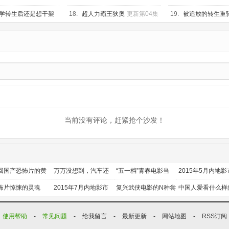
学转生后还是想干架
18.
超人力霸王狄奧
更新第04集
19.
被追放的转生重
知识开无双
更新第04
当前没有评论，赶紧抢个沙发！
回国产恐怖片的黄
万万没想到，汽车还
“五一档”青春电影当
2015年5月内地影
时代
能干这个？
道
前瞻
怖片惊悚的灵魂
2015年7月内地影市
复兴武侠电影的N种尝
中国人爱看什么样
前瞻
试
喜剧？
使用帮助
-
常见问题
-
给我留言
-
最新更新
-
网站地图
-
RSS订阅