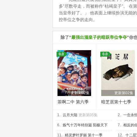
多”尽数夺走，而被称作“枯竭皇子”。 
当皇帝好了。」 他表面上继续扮演无能的
控帝位之争的走向。
除了"
最强出涸皇子的暗跃帝位争夺
"你
0.0
0.0
更新第02集
更新第02集
茶啊二中 第六季
暗芝居第十七季
1.
云月大陆
更新第05集
2.
一念永恒
6.
炼气十万年特别篇 阳极天下
7.
相反的你
更新第01集
03集
11.
精灵梦叶罗丽 第十一季
12.
十二层