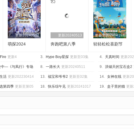
更新20240512
更新20240513
更新至20240419期
萌探2024
奔跑吧第八季
轻轻松松喜剧节
 Fire
更新4
3.
Hype Boy星探
更新至03集
4.
天真时间
更新202
业中—《与凤行》专场
8.
一路长大
更新20240511
9.
洪锡天的宝石盒2
0411期
生活
更新202230414
13.
福宝和爷爷2
更新至02集
14.
女神在线
更新20
选第四季
更新至第05
18.
快乐综午见
更新20241017
19.
盒子里的猫
更新2