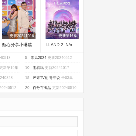
更新20241016
更新第11集
甄心分享小琳鐺
I-LAND 2: N/a
40513
5.
乘风2024
更新20240512
更新第19集
10.
闹着玩
更新20241017
240828
15.
芒果TV创 青年说
全03集
0240512
20.
百分百出品
更新20240510