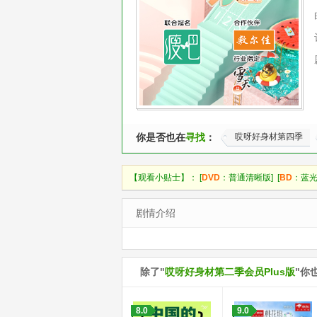
你是否也在
寻找
：
哎呀好身材第四季
【观看小贴士】： [
DVD
：普通清晰版] [
BD
：蓝光
剧情介绍
除了"
哎呀好身材第二季会员Plus版
"你
8.0
9.0