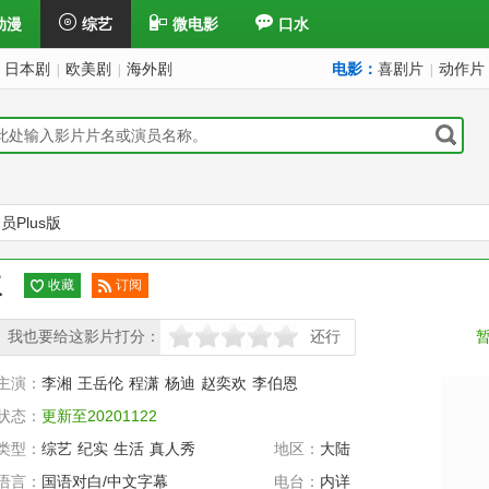
动漫
综艺
微电影
口水
日本剧
欧美剧
海外剧
电影：
喜剧片
动作片
|
|
|
Plus版
版
收藏
订阅
已订
我也要给这影片打分：
阅
还行
很差
较差
还行
推荐
力荐
主演：
李湘
王岳伦
程潇
杨迪
赵奕欢
李伯恩
状态：
更新至20201122
类型：
综艺
纪实
生活
真人秀
地区：
大陆
语言：
国语对白/中文字幕
电台：
内详