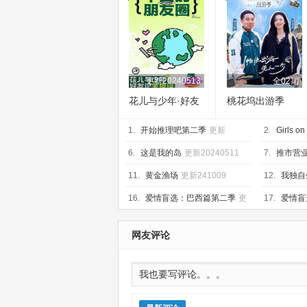
更新20240513
全02期
花儿与少年·好友
桃花坞出游季
记
1.
开始推理吧第二季
更新
2.
Girls on
20250509
6.
这是我的岛
更新20240511
7.
推市营
更新至2024
11.
黄金渔场
更新241009
12.
我独自
16.
爱情盲选：巴西篇第二季
更
17.
爱情盲
新至第08集
集
网友评论