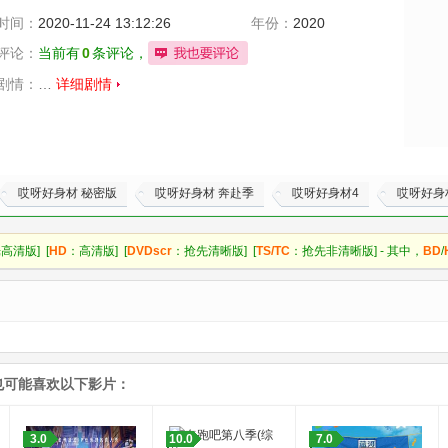
时间：
2020-11-24 13:12:26
年份：
2020
评论：
当前有
0
条评论，
剧情：
…
详细剧情
哎呀好身材 秘密版
哎呀好身材 奔赴季
哎呀好身材4
哎呀好身
高清版] [
HD
：高清版] [
DVDscr
：抢先清晰版] [
TS/TC
：抢先非清晰版] - 其中，
BD
/
也可能喜欢以下影片：
3.0
10.0
7.0