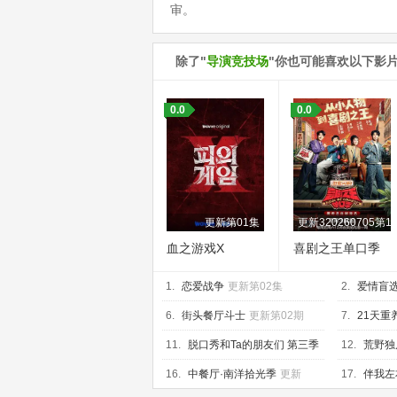
审。
除了"
导演竞技场
"你也可能喜欢以下影
0.0
0.0
更新第01集
更新320260705第
血之游戏X
喜剧之王单口季
第三季
1.
恋爱战争
更新第02集
2.
爱情盲
新第04集
6.
街头餐厅斗士
更新第02期
7.
21天重
11.
脱口秀和Ta的朋友们 第三季
12.
荒野独
更新20260704第2期下
集
16.
中餐厅·南洋拾光季
更新
17.
伴我左右 