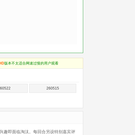
HD
版本不太适合网速过慢的用户观看
60522
260515
或兴趣即面临淘汰。每回合另设特别嘉宾评