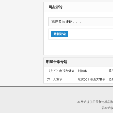
20260705
第04集
网友评论
最新评论
明星合集专题
《光芒》电视剧爆款
刘德华
重
预定！
金
六一儿童节
逗比父子暴走大银幕
恐
本网站提供的最新电视剧和
若本站