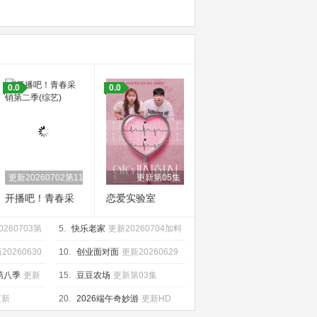
0.0
0.0
更新20260702第11期
更新第05集
开播吧！青春采
恋爱实验室
销第二季
0260703第
5.
快乐老家
更新20260704加料
版
20260630
10.
创业面对面
更新20260629
第八季
更新
15.
豆豆农场
更新第03集
更新
20.
2026端午奇妙游
更新HD