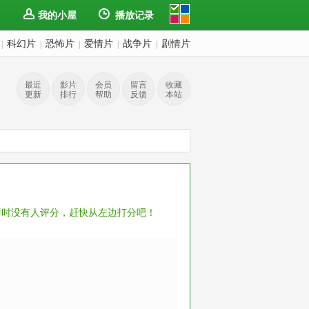
我的小屋
播放记录
科幻片
恐怖片
爱情片
战争片
剧情片
|
|
|
|
|
最近
影片
会员
留言
收藏
更新
排行
帮助
反馈
本站
暂时没有人评分，赶快从左边打分吧！