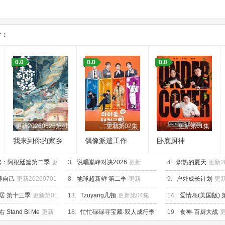
片：
0.0
0.0
0.0
1期加更
更新20260628第4期
更新第02集
更新第01集
我来到你的家乡
偶像派遣工作
卧底厨神
选：阿根廷篇第二季
更
3.
说唱巅峰对决2026
更新
4.
炽热的夏天
更新2
20260705第2期下
4期
养自己
更新20260701
8.
地球超新鲜 第二季
更新
9.
户外成长计划
更新
20260704第2期上
居 第十三季
更新第01
13.
Tzuyang几顿
更新第04集
14.
爱情岛(美国版) 
第26集
Stand BI Me
更新
18.
忙忙碌碌寻宝藏·双人成行季
19.
食神·百厨大战