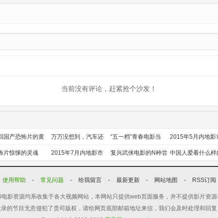
更新20260705上
20260701下
当前没有评论，赶紧抢个沙发！
回国产恐怖片的黄
万万没想到，汽车还
“五一档”青春电影当
2015年5月内地影
时代
能干这个？
道
前瞻
怖片惊悚的灵魂
2015年7月内地影市
复兴武侠电影的N种尝
中国人爱看什么样
前瞻
试
喜剧？
使用帮助
-
常见问题
-
给我留言
-
最新更新
-
网站地图
-
RSS订阅
电影资源均系收集于各大视频网站，本网站只提供web页面服务，并不提供影片资
收录的节目无意侵犯了贵司版权，请给网页底部邮箱地址来信，我们会及时处理和回复