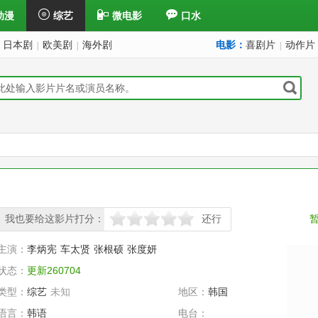
动漫
综艺
微电影
口水
日本剧
欧美剧
海外剧
电影：
喜剧片
动作片
|
|
|
我也要给这影片打分：
还行
很差
较差
还行
推荐
力荐
主演：
李炳宪
车太贤
张根硕
张度妍
状态：
更新260704
类型：
综艺
未知
地区：
韩国
语言：
韩语
电台：