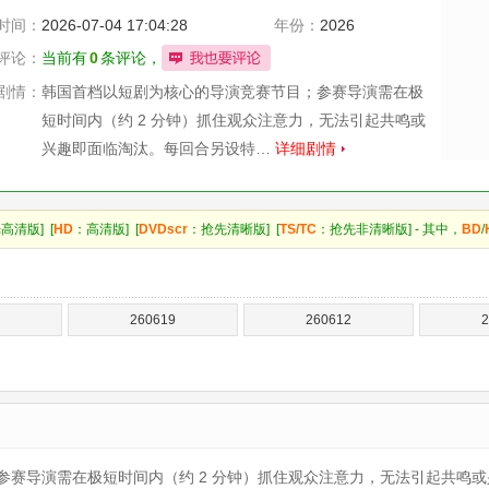
时间：
2026-07-04 17:04:28
年份：
2026
评论：
当前有
0
条评论，
剧情：
韩国首档以短剧为核心的导演竞赛节目；参赛导演需在极
短时间内（约 2 分钟）抓住观众注意力，无法引起共鸣或
兴趣即面临淘汰。每回合另设特…
详细剧情
高清版] [
HD
：高清版] [
DVDscr
：抢先清晰版] [
TS/TC
：抢先非清晰版] - 其中，
BD
/
260619
260612
2
参赛导演需在极短时间内（约 2 分钟）抓住观众注意力，无法引起共鸣