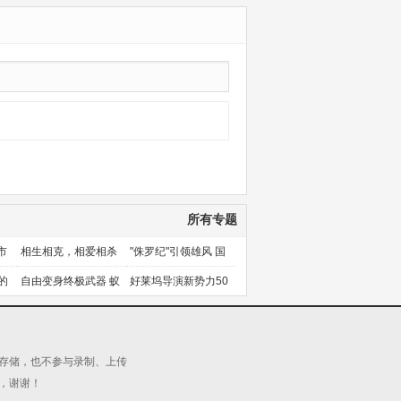
所有专题
市
相生相克，相爱相杀
"侏罗纪"引领雄风 国
产片下旬逆袭
的
自由变身终极武器 蚁
好莱坞导演新势力50
人能力使用者大盘点
人上篇
源存储，也不参与录制、上传
，谢谢！