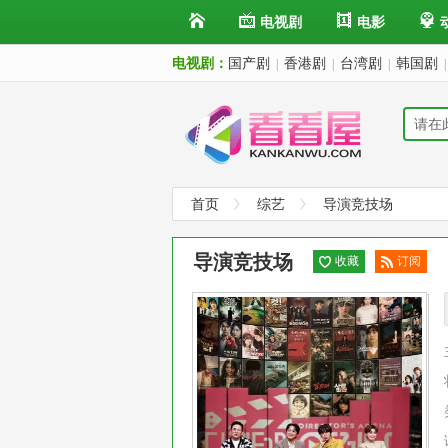
电视剧
电影
电视剧：
国产剧
香港剧
台湾剧
韩国剧
|
|
|
|
首页
综艺
导演竞技场
导演竞技场
收藏
订阅
已订
阅