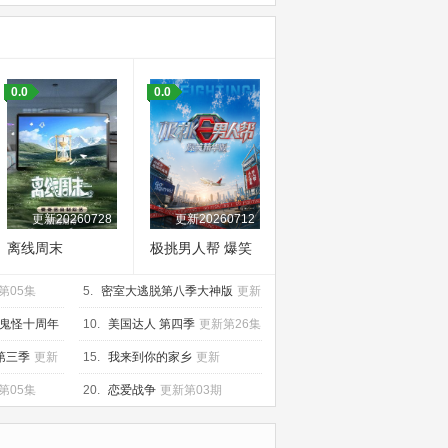
0.0
0.0
更新20260728
更新20260712
离线周末
极挑男人帮 爆笑
精华版
第05集
5.
密室大逃脱第八季大神版
更新
20260729大神版第2期下
鬼怪十周年
10.
美国达人 第四季
更新第26集
第三季
更新
15.
我来到你的家乡
更新
20260628第4期
第05集
20.
恋爱战争
更新第03期