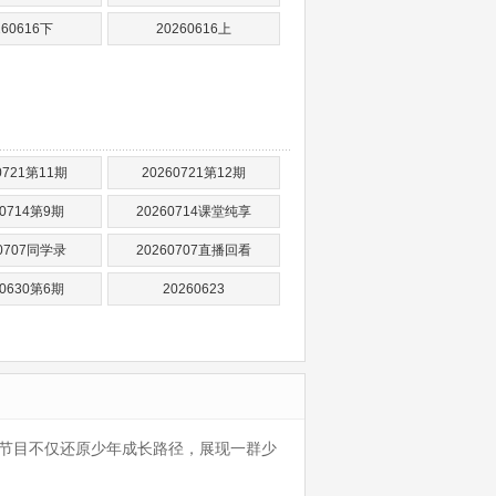
260616下
20260616上
0721第11期
20260721第12期
60714第9期
20260714课堂纯享
60707同学录
20260707直播回看
60630第6期
20260623
。节目不仅还原少年成长路径，展现一群少