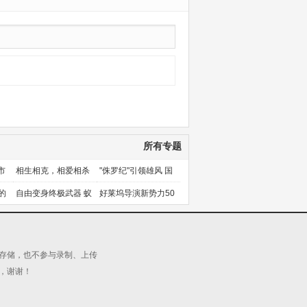
所有专题
市
相生相克，相爱相杀
"侏罗纪"引领雄风 国
产片下旬逆袭
的
自由变身终极武器 蚁
好莱坞导演新势力50
人能力使用者大盘点
人上篇
源存储，也不参与录制、上传
，谢谢！