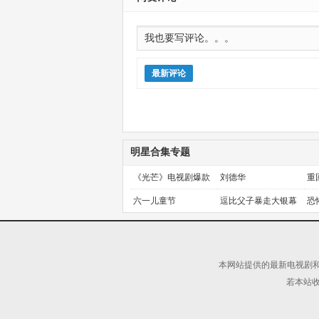
最新评论
明星合集专题
《光芒》电视剧爆款
刘德华
重
预定！
金
六一儿童节
逗比父子暴走大银幕
恐
本网站提供的最新电视剧和
若本站