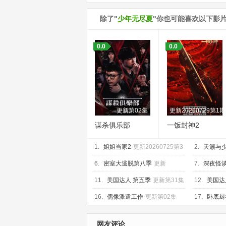
除了"
少年无尽夏
"你也可能喜欢以下影
0.0
0.0
更新第02集
更新20260729第
谋杀俱乐部
一饭封神2
1.
姐姐当家2
更新20260725第3
2.
天籁与
期上
享版
6.
密室大逃脱第八季
更新
7.
深夜怪
20260729第2期上
集
11.
美国达人 第五季
更新第31集
12.
美国达
16.
偶像派遣工作
更新第02集
17.
卧底厨
网友评论