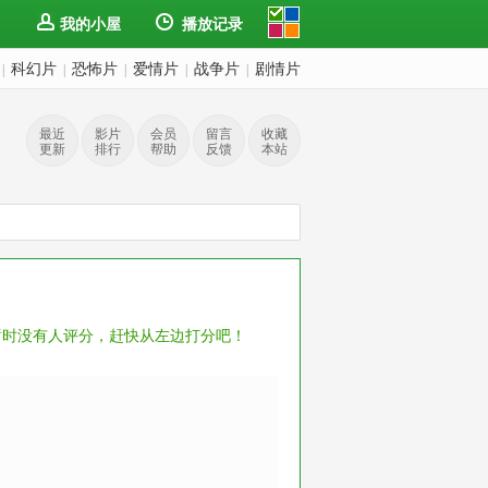
我的小屋
播放记录
科幻片
恐怖片
爱情片
战争片
剧情片
|
|
|
|
|
最近
影片
会员
留言
收藏
更新
排行
帮助
反馈
本站
暂时没有人评分，赶快从左边打分吧！