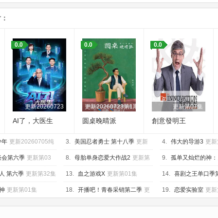
片：
0.0
0.0
0.0
1期上美食竞技纯享版
更新20260723
更新20260723第1期
更新第07集
AI了，大医生
圆桌晚晴派
創意發明王
少年
更新20260705纯
3.
美国忍者勇士 第十八季
更新
4.
伟大的导游3
更新
第02集
谈会第六季
更新第03
8.
母胎单身恋爱大作战2
更新第
9.
孤单又灿烂的神：
10集
特辑
更新第04集
人 第六季
更新第32集
13.
血之游戏X
更新第01集
14.
喜剧之王单口季
320260705第1期加更
神
更新第01集
18.
开播吧！青春采销第二季
更
19.
恋爱实验室
更新
新20260710第23期