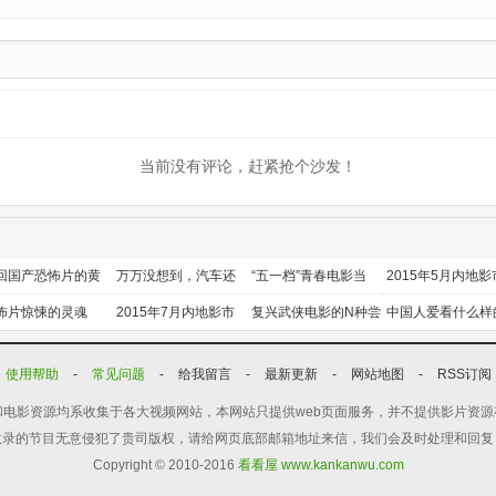
当前没有评论，赶紧抢个沙发！
回国产恐怖片的黄
万万没想到，汽车还
“五一档”青春电影当
2015年5月内地影
时代
能干这个？
道
前瞻
怖片惊悚的灵魂
2015年7月内地影市
复兴武侠电影的N种尝
中国人爱看什么样
前瞻
试
喜剧？
使用帮助
-
常见问题
-
给我留言
-
最新更新
-
网站地图
-
RSS订阅
电影资源均系收集于各大视频网站，本网站只提供web页面服务，并不提供影片资
收录的节目无意侵犯了贵司版权，请给网页底部邮箱地址来信，我们会及时处理和回复
Copyright © 2010-2016
看看屋 www.kankanwu.com