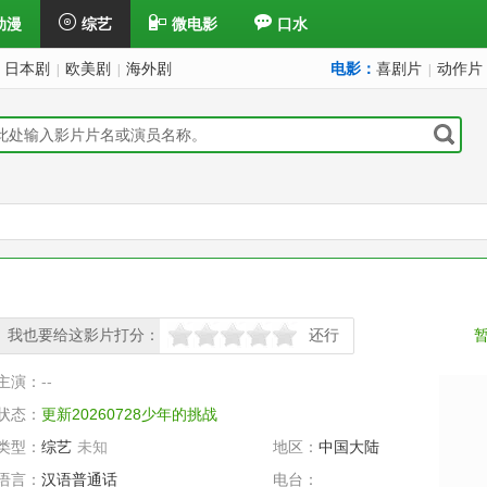
动漫
综艺
微电影
口水
日本剧
欧美剧
海外剧
电影：
喜剧片
动作片
|
|
|
我也要给这影片打分：
还行
很差
较差
还行
推荐
力荐
主演：
--
状态：
更新20260728少年的挑战
类型：
综艺
未知
地区：
中国大陆
语言：
汉语普通话
电台：