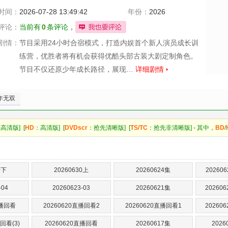
时间：
2026-07-28 13:49:42
年份：
2026
评论：
当前有
0
条评论，
剧情：
节目采用24小时合宿模式，打造内娱首个新人演员成长训
练营，优胜者将有机会获得优酷头部古装大剧定制角色。
节目不仅还原少年成长路径，展现…
详细剧情
年无双
高清版] [
HD
：高清版] [
DVDscr
：抢先清晰版] [
TS/TC
：抢先非清晰版] - 其中，
BD
/
0下
20260630上
20260624集
2026
-04
20260623-03
20260621集
20260
直播回看
20260620直播回看2
20260620直播回看1
20260
回看(3)
20260620直播回看
20260617集
202