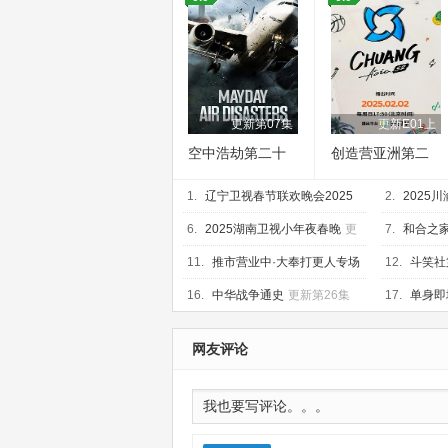
更新第07集
更新E01上
空中浩劫第二十
创造营亚洲第二
四季
季
1.
辽宁卫视春节联欢晚会2025
2.
2025
更新第1期下
6.
2025湖南卫视小年夜春晚
更
7.
和合之家
新HD
盛典
更新H
11.
推市营业中·大奉打更人专场
12.
斗笑社
更新上
20250202
16.
中华战争通史
更新第26集
17.
单身即
集
网友评论