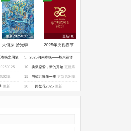
更新20250205上
更新HD
大侦探·拾光季
2025年央视春节
联欢晚会
区春晚之周笔
5.
2025河南春晚——蛇来运转
万巳大吉
更新HD
0250125
10.
换乘恋爱，新的开始
更新第
03集
第02集
15.
与鲸共舞第一季
更新第04集
季
更新
20.
一路繁花2025
更新
20250202