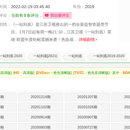
时间：
2022-02-19 03:45:40
年份：
2019
评论：
当前有
0
条评论，
剧情：
《一站到底》是江苏卫视推出的一档全新益智答题类节
目。1月7日起每周一晚21:10，江苏卫视《一站到底》英
雄·联盟年度钜献震撼来袭！热血成…
详细剧情
一站到底 2020
一站到底[2021]
一站到底
一站到底2019-2020
高清版] [
HD
：高清版] [
DVDscr
：抢先清晰版] [
TS/TC
：抢先非清晰版] - 其中，
BD
/
1期
20201214期
20201207期
20
9期
20201102期
20201026期
20
1期
20200914期
20200907期
20
0期
20200803期
20200727期
20