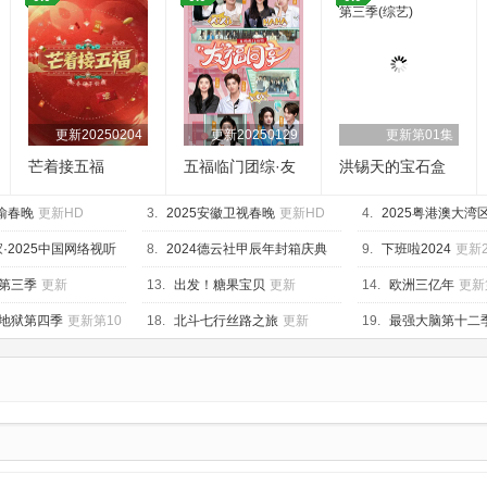
更新20250204
更新20250129
更新第01集
芒着接五福
五福临门团综·友
洪锡天的宝石盒
福同享
第三季
川渝春晚
更新HD
3.
2025安徽卫视春晚
更新HD
4.
2025粤港澳大湾
畅新歌首唱
更新HD
·2025中国网络视听
8.
2024德云社甲辰年封箱庆典
9.
下班啦2024
更新2
D
更新HD
第三季
更新
13.
出发！糖果宝贝
更新
14.
欧洲三亿年
更新
20250116
地狱第四季
更新第10
18.
北斗七行丝路之旅
更新
19.
最强大脑第十二
20250113
20250201