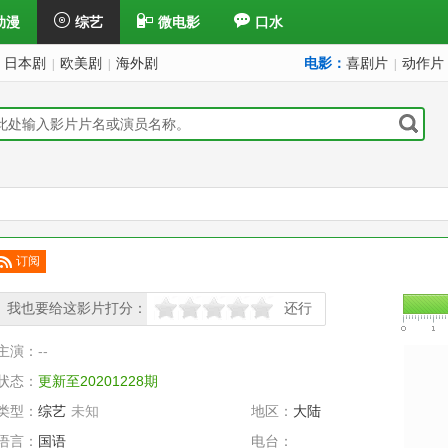
动漫
综艺
微电影
口水
日本剧
欧美剧
海外剧
电影：
喜剧片
动作片
|
|
|
订阅
已订
阅
我也要给这影片打分：
还行
很差
较差
还行
推荐
力荐
主演：
--
状态：
更新至20201228期
类型：
综艺
未知
地区：
大陆
语言：
国语
电台：