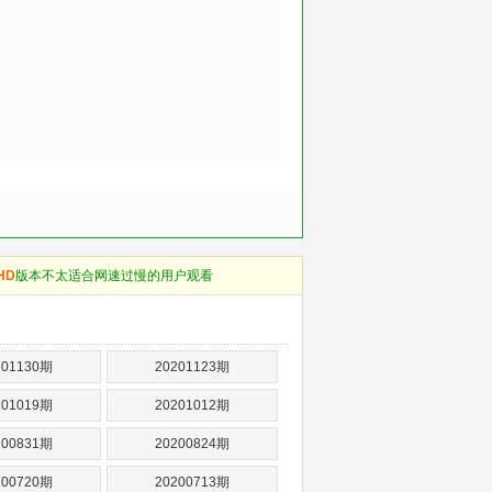
HD
版本不太适合网速过慢的用户观看
201130期
20201123期
201019期
20201012期
200831期
20200824期
200720期
20200713期