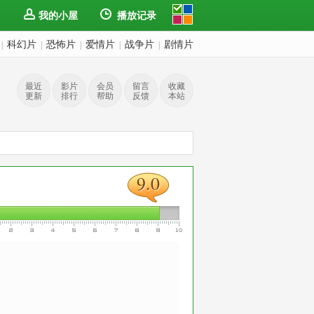
我的小屋
播放记录
科幻片
恐怖片
爱情片
战争片
剧情片
|
|
|
|
|
最近
影片
会员
留言
收藏
更新
排行
帮助
反馈
本站
9.0
9.0