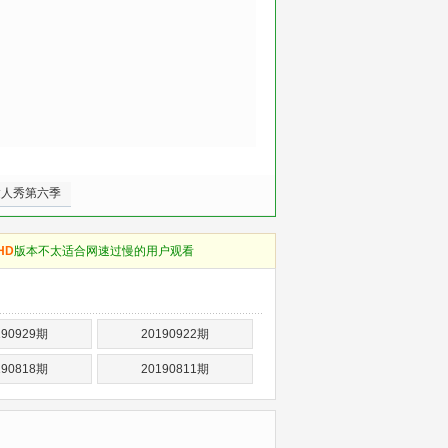
达人秀第六季
HD
版本不太适合网速过慢的用户观看
190929期
20190922期
190818期
20190811期