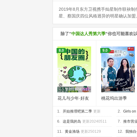
2019年8月东方卫视携手灿星制作联袂
星、蔡国庆四位风格迥异的明星确认加盟
除了"
中国达人秀第六季
"你也可能喜欢
8.0
9.0
更新20240513
全02期
花儿与少年·好友
桃花坞出游季
记
1.
开始推理吧第二季
更新
2.
Girls on
20250509
6.
这是我的岛
更新20240511
7.
推市营
更新至2024
11.
黄金渔场
更新250129
12.
我独自