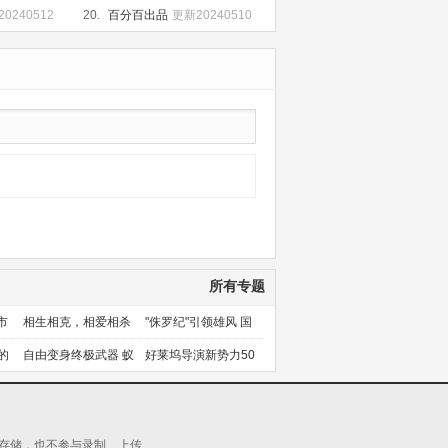
0240512
20.
百分百出品
更新20240510
所有专题
市
相生相克，相爱相杀
"侏罗纪"引领雄风 国
产片下旬逆袭
的
自由变身终极武器 蚁
好莱坞导演新势力50
人能力使用者大盘点
人上篇
源存储，也不参与录制、上传