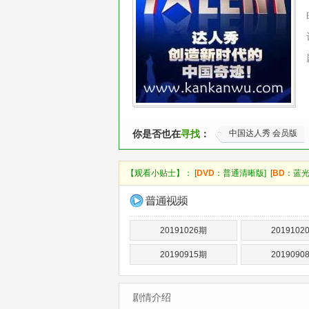
你是否也在
寻找
：
中国达人秀 会员版
【观看小贴士】： [
DVD
：普通清晰版] [
BD
：蓝光
20191026期
2019102
20190915期
2019090
剧情介绍