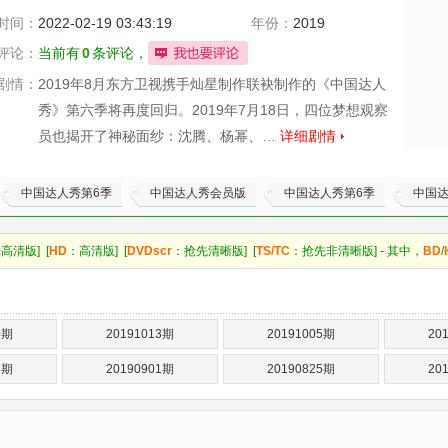
时间：
2022-02-19 03:43:19
年份：
2019
评论：
当前有
0
条评论，
剧情：
2019年8月东方卫视携手灿星制作联袂制作的《中国达人
秀》第六季将再度回归。2019年7月18日，四位梦想观察
员也揭开了神秘面纱：沈腾、杨幂、…
详细剧情
中国达人秀第6季
中国达人秀会员版
中国达人秀第6季
中国
高清版] [
HD
：高清版] [
DVDscr
：抢先清晰版] [
TS/TC
：抢先非清晰版] - 其中，
BD
/
0期
20191013期
20191005期
20
8期
20190901期
20190825期
20