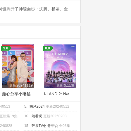
察员也揭开了神秘面纱：沈腾、杨幂、金
9.0
0.0
更新20241119
更新第11集
甄心分享小琳鐺
I-LAND 2: N/a
40513
5.
乘风2024
更新20240512
更新第19集
10.
闹着玩
更新20250203
240828
15.
芒果TV创 青年说
全03集