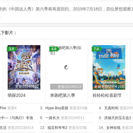
制作的《中国达人秀》第六季将再度回归。2019年7月18日，四位梦想观
。
以下影片：
3.0
4.0
7.0
更新20240512
更新20240513
更新至20240419期
萌探2024
奔跑吧第八季
轻轻松松喜剧节
 Fire
更新4
3.
Hype Boy星探
更新至03集
4.
天真时间
更新202
业中—《与凤行》专场
8.
一路长大
更新20240511
9.
洪锡天的宝石盒2
0411期
生活
更新202230414
13.
福宝和爷爷2
更新至02集
14.
女神在线
更新20