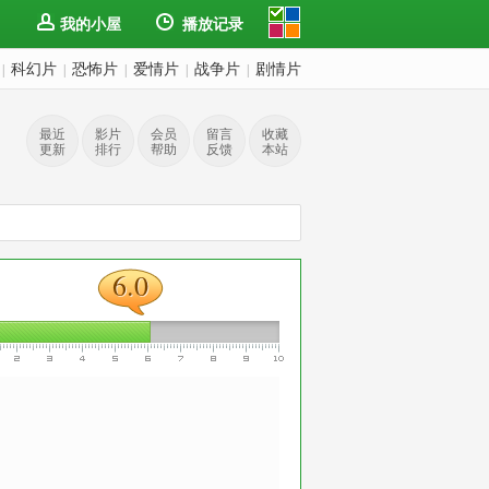
我的小屋
播放记录
科幻片
恐怖片
爱情片
战争片
剧情片
|
|
|
|
|
最近
影片
会员
留言
收藏
更新
排行
帮助
反馈
本站
6.0
6.0