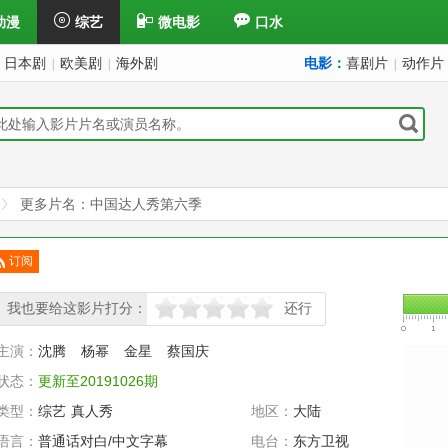
动漫
综艺
微电影
口水
日本剧
欧美剧
海外剧
电影：
喜剧片
动作片
|
|
|
更多片名：中国达人秀第六季
订阅
已订
我也要给这影片打分：
还行
很差
较差
还行
推荐
力荐
主演：
沈腾
杨幂
金星
蔡国庆
状态：
更新至20191026期
类型：
综艺
真人秀
地区：
大陆
语言：
普通话对白/中文字幕
电台：
东方卫视