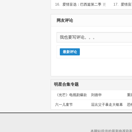
16.
爱情盲选：巴西篇第二季
更
17.
爱情盲
新至第08集
集
网友评论
最新评论
明星合集专题
《光芒》电视剧爆款
刘德华
重
预定！
金
六一儿童节
逗比父子暴走大银幕
恐
本网站提供的最新电视剧和