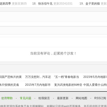
选第四季
更新至第05
18.
快乐综午见
更新20241031
19.
盒子里的猫
更新2
当前没有评论，赶紧抢个沙发！
回国产恐怖片的黄
万万没想到，汽车还
“五一档”青春电影当
2015年5月内地影
时代
能干这个？
道
前瞻
怖片惊悚的灵魂
2015年7月内地影市
复兴武侠电影的N种尝
中国人爱看什么样
前瞻
试
喜剧？
使用帮助
-
常见问题
-
给我留言
-
最新更新
-
网站地图
-
RSS订阅
电影资源均系收集于各大视频网站，本网站只提供web页面服务，并不提供影片资