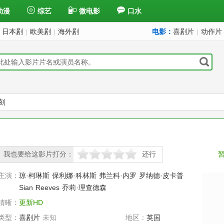
动漫
综艺
微电影
口水
日本剧
欧美剧
海外剧
电影：
喜剧片
动作片
|
|
|
刻
我也要给这影片打分：
还行
很差
较差
还行
推荐
力荐
主演：
琼·柯琳斯
保利娜·科林斯
弗兰科·内罗
罗纳德·皮卡普
Sian
Reeves
乔莉·理查德森
清晰：
更新HD
类型：
喜剧片
未知
地区：
英国