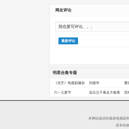
网友评论
最新评论
明星合集专题
《光芒》电视剧爆款
刘德华
重
预定！
金
六一儿童节
逗比父子暴走大银幕
恐
本网站提供的最新电视剧和
若本站