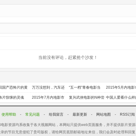
新HD
当前没有评论，赶紧抢个沙发！
回国产恐怖片的黄
万万没想到，汽车还
“五一档”青春电影当
2015年5月内地影
时代
能干这个？
道
前瞻
怖片惊悚的灵魂
2015年7月内地影市
复兴武侠电影的N种尝
中国人爱看什么样
前瞻
试
喜剧？
使用帮助
-
常见问题
-
给我留言
-
最新更新
-
网站地图
-
RSS订阅
电影资源均系收集于各大视频网站，本网站只提供web页面服务，并不提供影片资
收录的节目无意侵犯了贵司版权，请给网页底部邮箱地址来信，我们会及时处理和回复