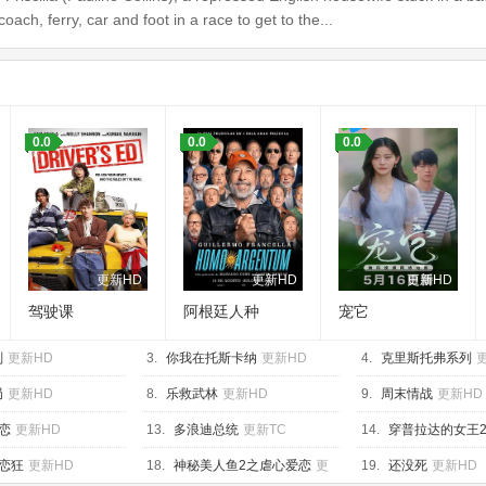
oach, ferry, car and foot in a race to get to the...
：
0.0
0.0
0.0
更新HD
更新HD
更新HD
驾驶课
阿根廷人种
宠它
划
更新HD
3.
你我在托斯卡纳
更新HD
4.
克里斯托弗系列
局
更新HD
8.
乐救武林
更新HD
9.
周末情战
更新HD
恋
更新HD
13.
多浪迪总统
更新TC
14.
穿普拉达的女王
恋狂
更新HD
18.
神秘美人鱼2之虐心爱恋
更
19.
还没死
更新HD