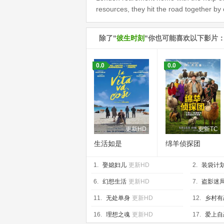
resources, they hit the road together by c
除了"
彼生时刻
"你也可能喜欢以下影片
0.0
0.0
更新HD
更新TC
生活如是
绵羊侦探团
1.
娶媳妇儿
更新HD
2.
装袋计
6.
幻想生活
更新HD
7.
盗影迷
11.
无处单身
更新HD
12.
乡村有
16.
理想之魂
更新HD
17.
爱上自