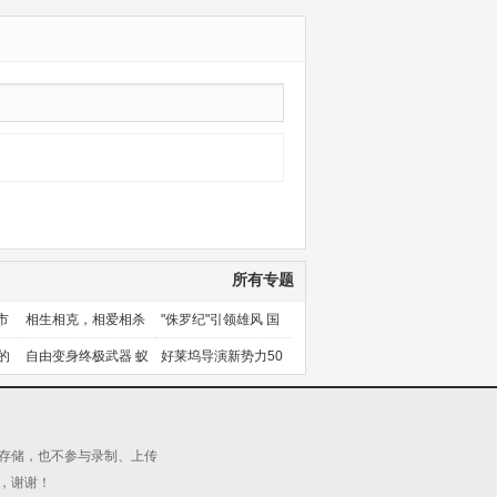
所有专题
市
相生相克，相爱相杀
"侏罗纪"引领雄风 国
产片下旬逆袭
的
自由变身终极武器 蚁
好莱坞导演新势力50
人能力使用者大盘点
人上篇
源存储，也不参与录制、上传
，谢谢！