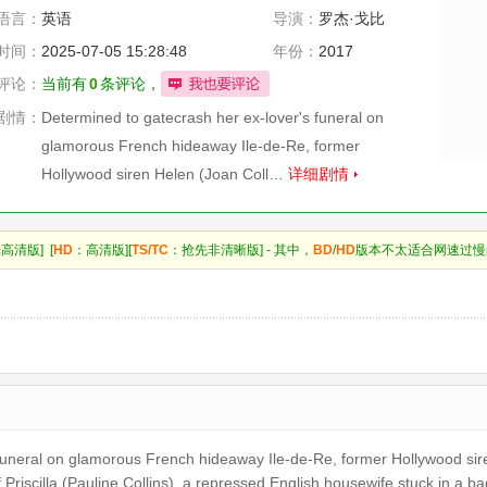
语言：
英语
导演：
罗杰·戈比
时间：
2025-07-05 15:28:48
年份：
2017
评论：
当前有
0
条评论，
剧情：
Determined to gatecrash her ex-lover's funeral on
glamorous French hideaway Ile-de-Re, former
Hollywood siren Helen (Joan Coll…
详细剧情
高清版] [
HD
：高清版][
TS/TC
：抢先非清晰版] - 其中，
BD
/
HD
版本不太适合网速过慢
funeral on glamorous French hideaway Ile-de-Re, former Hollywood sir
riscilla (Pauline Collins), a repressed English housewife stuck in a bad