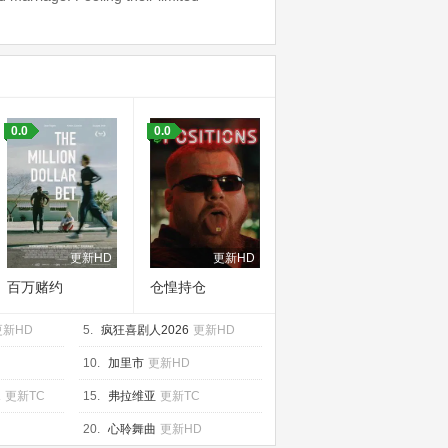
0.0
0.0
更新HD
更新HD
百万赌约
仓惶持仓
更新HD
5.
疯狂喜剧人2026
更新HD
10.
加里市
更新HD
2
更新TC
15.
弗拉维亚
更新TC
20.
心聆舞曲
更新HD