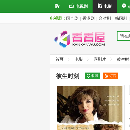
电视剧
电影
电视剧：
国产剧
香港剧
台湾剧
韩国剧
|
|
|
|
首页
电影
喜剧片
彼生时
彼生时刻
收藏
订阅
已订
阅