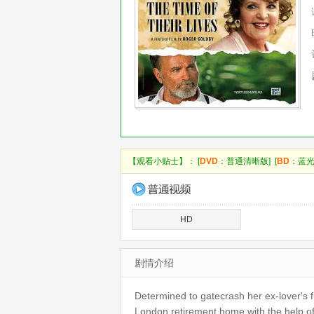
【观看小贴士】： [
DVD
：普通清晰版] [
BD
：蓝光
HD
剧情介绍
Determined to gatecrash her ex-lover's 
London retirement home with the help of P