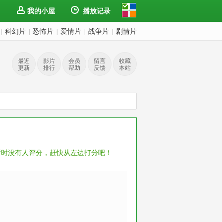
我的小屋
播放记录
科幻片
恐怖片
爱情片
战争片
剧情片
|
|
|
|
|
最近
影片
会员
留言
收藏
更新
排行
帮助
反馈
本站
暂时没有人评分，赶快从左边打分吧！