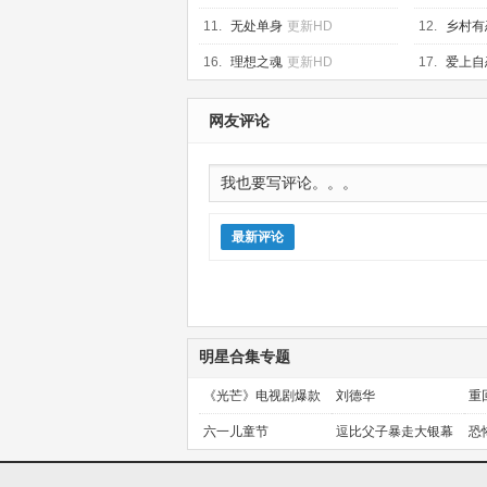
11.
无处单身
更新HD
12.
乡村有
16.
理想之魂
更新HD
17.
爱上自
网友评论
最新评论
明星合集专题
《光芒》电视剧爆款
刘德华
重
预定！
金
六一儿童节
逗比父子暴走大银幕
恐