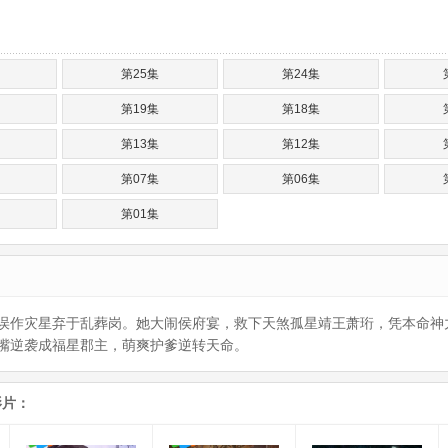
第25集
第24集
第19集
第18集
第13集
第12集
第07集
第06集
第01集
误作灾星弃于乱葬岗。她大闹侯府宴，救下天煞孤星靖王萧珩，凭本命神
嘴逆袭成福星郡主，萌爽护爹逆转天命。
影片：