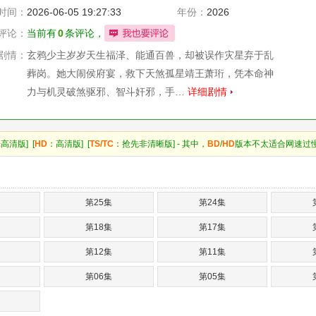
时间：
2026-06-05 19:27:33
年份：
2026
评论：
当前有
0
条评论，
剧情：
玄鸦少主岁岁天生福泽、能通百兽，却被误作灾星弃于乱
葬岗。她大闹侯府宴，救下天煞孤星靖王萧珩，凭本命神
力与机灵破煞驱邪、智斗奸邪，手…
详细剧情
高清版] [
HD
：高清版] [
TS/TC
：抢先非清晰版] - 其中，
BD
/
HD
版本不太适合网速过
第25集
第24集
第18集
第17集
第12集
第11集
第06集
第05集