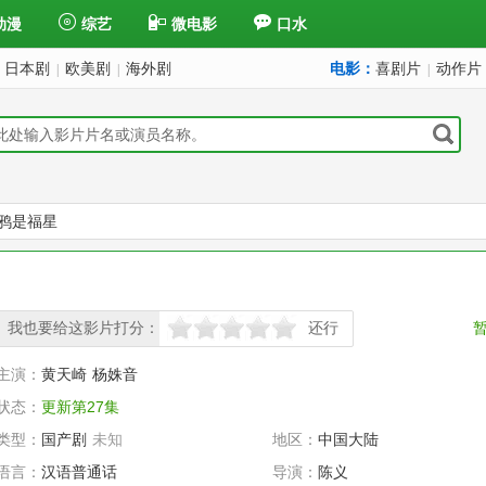
动漫
综艺
微电影
口水
日本剧
欧美剧
海外剧
电影：
喜剧片
动作片
|
|
|
鸦是福星
我也要给这影片打分：
还行
很差
较差
还行
推荐
力荐
主演：
黄天崎
杨姝音
状态：
更新第27集
类型：
国产剧
未知
地区：
中国大陆
语言：
汉语普通话
导演：
陈义