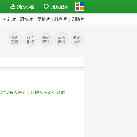
我的小屋
播放记录
科幻片
恐怖片
爱情片
战争片
剧情片
|
|
|
|
|
最近
影片
会员
留言
收藏
更新
排行
帮助
反馈
本站
暂时没有人评分，赶快从左边打分吧！