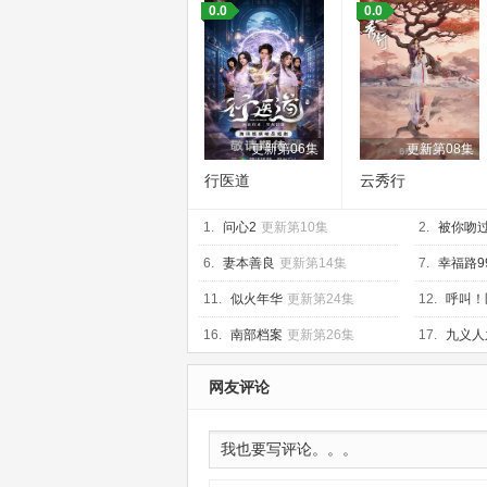
0.0
0.0
更新第06集
更新第08集
行医道
云秀行
1.
问心2
更新第10集
2.
被你吻
6.
妻本善良
更新第14集
7.
幸福路9
11.
似火年华
更新第24集
12.
呼叫！
集
16.
南部档案
更新第26集
17.
九义人
网友评论