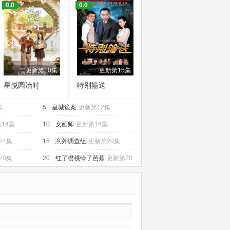
0.0
0.0
更新第10集
更新第15集
星悦园冶时
特别输送
集
5.
皇城诡案
更新第12集
14集
10.
女画师
更新第16集
24集
15.
意外调查组
更新第20集
20集
20.
红了樱桃绿了芭蕉
更新第20
集