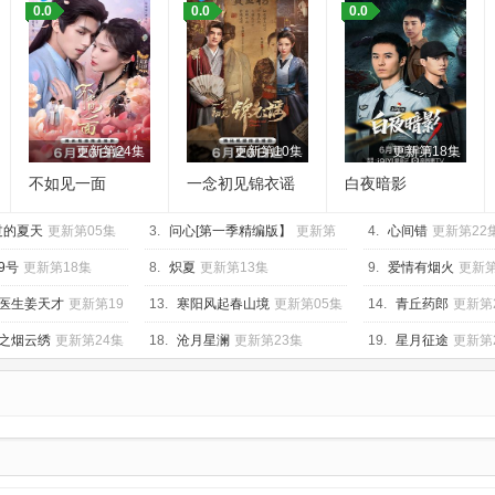
0.0
0.0
0.0
更新第24集
更新第10集
更新第18集
不如见一面
一念初见锦衣谣
白夜暗影
过的夏天
更新第05集
3.
问心[第一季精编版】
更新第
4.
心间错
更新第22
02集
9号
更新第18集
8.
炽夏
更新第13集
9.
爱情有烟火
更新第
医生姜天才
更新第19
13.
寒阳风起春山境
更新第05集
14.
青丘药郎
更新第
之烟云绣
更新第24集
18.
沧月星澜
更新第23集
19.
星月征途
更新第