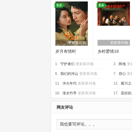
9.0
9.0
更新第30集
更新第40集
岁月有情时
乡村爱情18
1.
守护者们
更新第35集
2.
阵地
更
6.
我们的河山
更新第36集
7.
窃心
更
11.
淬火年代
更新第34集
12.
紫川之
16.
淮水竹亭
更新第36集
17.
蛮好的
网友评论