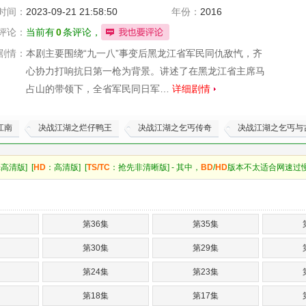
时间：
2023-09-21 21:58:50
年份：
2016
评论：
当前有
0
条评论，
剧情：
本剧主要围绕“九一八”事变后黑龙江省军民同仇敌忾，齐
心协力打响抗日第一枪为背景。讲述了在黑龙江省主席马
占山的带领下，全省军民同日军…
详细剧情
江南
决战江湖之烂仔鸭王
决战江湖之乞丐传奇
决战江湖之乞丐与
高清版] [
HD
：高清版] [
TS/TC
：抢先非清晰版] - 其中，
BD
/
HD
版本不太适合网速过
第36集
第35集
第30集
第29集
第24集
第23集
第18集
第17集