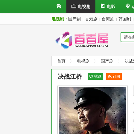
电视剧
电影
电视剧：
国产剧
香港剧
台湾剧
韩国剧
|
|
|
|
首页
电视剧
国产剧
决战
决战江桥
收藏
订阅
已订
阅