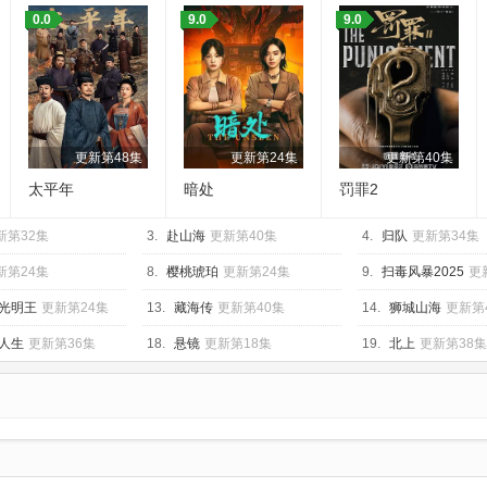
0.0
9.0
9.0
更新第48集
更新第24集
更新第40集
太平年
暗处
罚罪2
新第32集
3.
赴山海
更新第40集
4.
归队
更新第34集
新第24集
8.
樱桃琥珀
更新第24集
9.
扫毒风暴2025
更
光明王
更新第24集
13.
藏海传
更新第40集
14.
狮城山海
更新第
人生
更新第36集
18.
悬镜
更新第18集
19.
北上
更新第38集