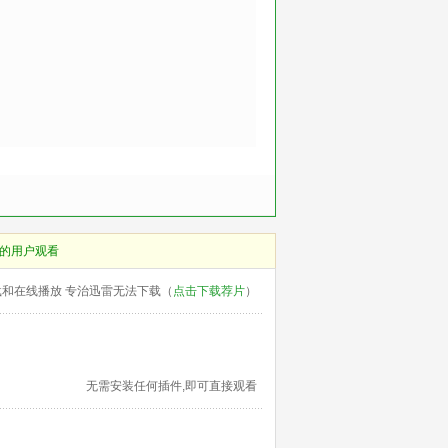
的用户观看
载和在线播放 专治迅雷无法下载（
点击下载荐片
）
无需安装任何插件,即可直接观看