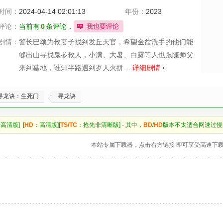
时间：
2024-04-14 02:01:13
年份：
2023
评论：
当前有
0
条评论，
剧情：
警长巴颂为救妻子找到发丘天官，希望金盆洗手的他们能
够出山寻找鬼参救人，小满、大暑、白露等人也跟随师父
来到墓地，谁知半路遇到歹人火拼…
详细剧情
寻龙诀：生死门
寻龙诀
高清版] [
HD
：高清版][
TS/TC
：抢先非清晰版] - 其中，
BD
/
HD
版本不太适合网速过慢
本站专属下载器，点击右方链接 即可享受高速下