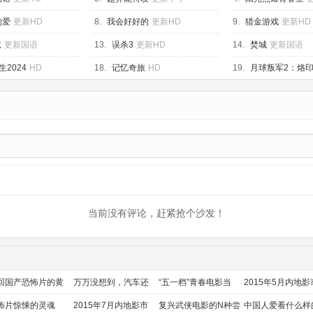
的爱
更新HD
8.
我会好好的
更新HD
9.
猎金游戏
更新HD
狱
更新国语
13.
误杀3
更新HD
14.
焚城
更新国语
2024
HD
18.
记忆奇旅
HD
19.
月球叛军2：烙
当前没有评论，赶紧抢个沙发！
回国产恐怖片的黄
万万没想到，汽车还
“五一档”青春电影当
2015年5月内地影
时代
能干这个？
道
前瞻
怖片惊悚的灵魂
2015年7月内地影市
复兴武侠电影的N种尝
中国人爱看什么样