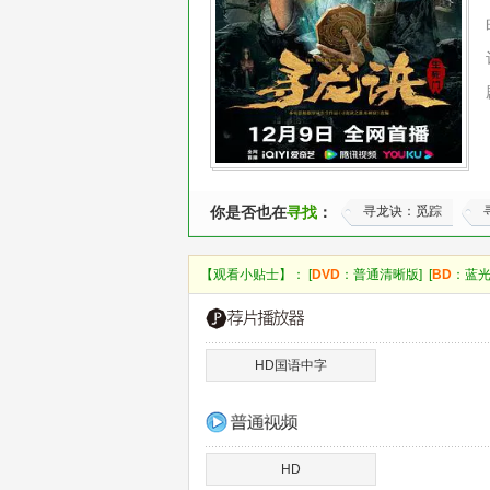
你是否也在
寻找
：
寻龙诀：觅踪
【观看小贴士】： [
DVD
：普通清晰版] [
BD
：蓝光
HD国语中字
HD