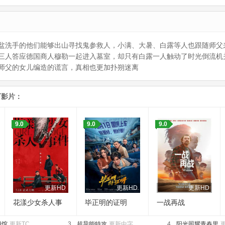
盆洗手的他们能够出山寻找鬼参救人，小满、大暑、白露等人也跟随师父
三人答应德国商人穆勒一起进入墓室，却只有白露一人触动了时光倒流机
师父的女儿编造的谎言，真相也更加扑朔迷离
下影片：
9.0
9.0
9.0
更新HD
更新HD
更新HD
花漾少女杀人事
毕正明的证明
一战再战
件
相馆
更新TC
3.
超异能特攻
更新中字
4.
阳光照耀青春里