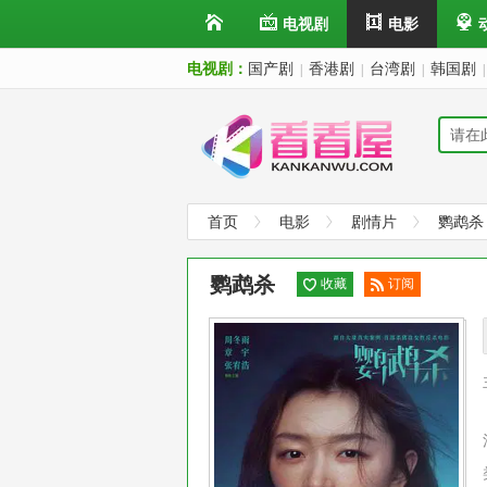
电视剧
电影
电视剧：
国产剧
香港剧
台湾剧
韩国剧
|
|
|
|
首页
电影
剧情片
鹦鹉杀
鹦鹉杀
收藏
订阅
已订
阅