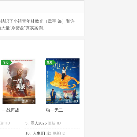
外结识了小镇青年林致光（章宇 饰）和许
大量“杀猪盘”真实案例。
9.0
9.0
更新HD
更新HD
一战再战
独一无二
更新HD
5.
罪人2025
更新HD
10.
人生开门红
更新HD