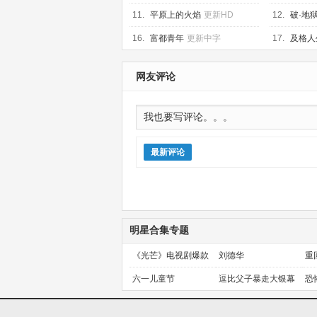
11.
平原上的火焰
更新HD
12.
破·地
16.
富都青年
更新中字
17.
及格人生
网友评论
最新评论
明星合集专题
《光芒》电视剧爆款
刘德华
重
预定！
金
六一儿童节
逗比父子暴走大银幕
恐