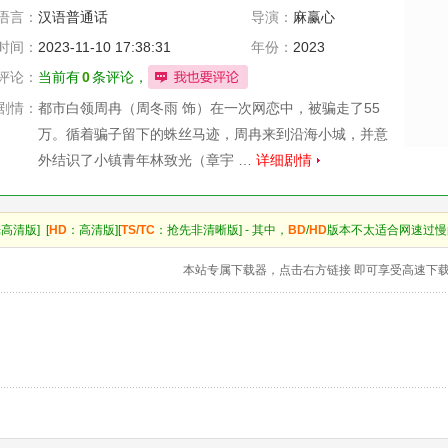
语言：
汉语普通话
导演：
麻赢心
时间：
2023-11-10 17:38:31
年份：
2023
评论：
当前有
0
条评论，
剧情：
都市白领周冉（周冬雨 饰）在一次网恋中，被骗走了55
万。循着骗子留下的蛛丝马迹，周冉来到沿海小城，并意
外结识了小镇青年林致光（章宇 …
详细剧情
高清版] [
HD
：高清版][
TS/TC
：抢先非清晰版] - 其中，
BD
/
HD
版本不太适合网速过慢
本站专属下载器，点击右方链接 即可享受高速下