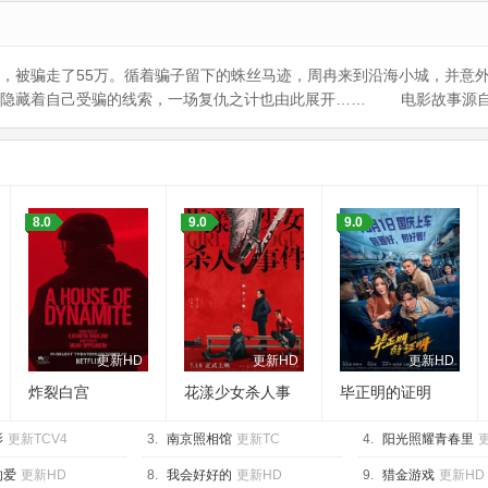
中，被骗走了55万。循着骗子留下的蛛丝马迹，周冉来到沿海小城，并意
上隐藏着自己受骗的线索，一场复仇之计也由此展开…… 电影故事源自
8.0
9.0
9.0
更新HD
更新HD
更新HD
炸裂白宫
花漾少女杀人事
毕正明的证明
件
影
更新TCV4
3.
南京照相馆
更新TC
4.
阳光照耀青春里
的爱
更新HD
8.
我会好好的
更新HD
9.
猎金游戏
更新HD