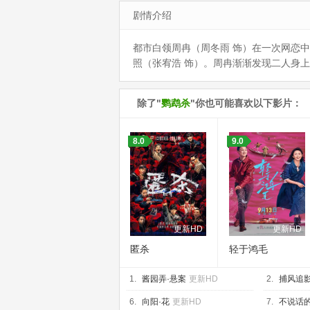
剧情介绍
都市白领周冉（周冬雨 饰）在一次网恋
照（张宥浩 饰）。周冉渐渐发现二人身
除了"
鹦鹉杀
"你也可能喜欢以下影片：
8.0
9.0
更新HD
更新HD
匿杀
轻于鸿毛
1.
酱园弄·悬案
更新HD
2.
捕风追
6.
向阳·花
更新HD
7.
不说话