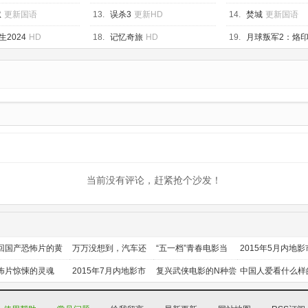
狱
更新国语
13.
误杀3
更新HD
14.
焚城
更新国语
2024
HD
18.
记忆奇旅
HD
19.
月球叛军2：烙
当前没有评论，赶紧抢个沙发！
回国产恐怖片的黄
万万没想到，汽车还
“五一档”青春电影当
2015年5月内地影
时代
能干这个？
道
前瞻
怖片惊悚的灵魂
2015年7月内地影市
复兴武侠电影的N种尝
中国人爱看什么样
前瞻
试
喜剧？