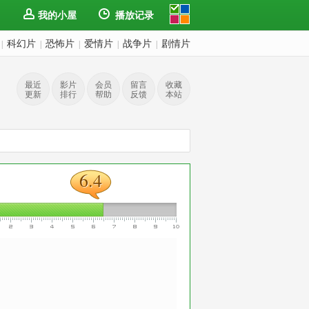
我的小屋
播放记录
科幻片
恐怖片
爱情片
战争片
剧情片
|
|
|
|
|
最近
影片
会员
留言
收藏
更新
排行
帮助
反馈
本站
6.4
6.4