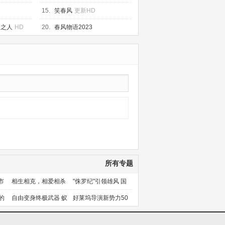
15.
笑春风
更新HD
印之人
HD
20.
春风物语2023
所有专题
市
相生相克，相爱相杀
"侏罗纪"引领雄风 国
产片下旬逆袭
的
自由变身终极武器 蚁
好莱坞导演新势力50
人能力使用者大盘点
人上篇