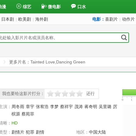
动漫
综艺
微电影
口水
日本剧
欧美剧
海外剧
电影：
喜剧片
动作片
|
|
|
更多片名：Tainted Love,Dancing Green
我也要给这影片打分：
还行
很差
较差
还行
推荐
力荐
主演：
周冬雨
章宇
张宥浩
李梦
蔡祥宇
茂涛
蒋奇明
吴里璐
厉
槟源
蔡苑菲
清晰：
HD
类型：
剧情片
犯罪
剧情
地区：
中国大陆