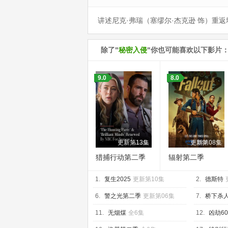
讲述尼克·弗瑞（塞缪尔·杰克逊 饰）重
除了"
秘密入侵
"你也可能喜欢以下影片
9.0
8.0
更新第13集
更新第08集
猎捕行动第二季
辐射第二季
1.
复生2025
更新第10集
2.
德斯特
6.
警之光第二季
更新第06集
7.
桥下杀
11.
无烟煤
全6集
12.
凶劫6