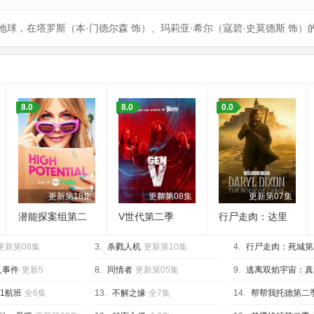
返地球，在塔罗斯（本·门德尔森 饰）、玛莉亚·希尔（寇碧·史莫德斯 饰
：
8.0
8.0
0.0
更新第18集
更新第08集
更新第07集
潜能探案组第二
V世代第二季
行尸走肉：达里
季
尔·迪克森第三季
更新第08集
3.
杀戮人机
更新第10集
4.
行尸走肉：死城第
08集
人事件
更新5
8.
同情者
更新第05集
9.
逃离双焰宇宙：真
集
01航班
全6集
13.
不解之缘
全7集
14.
帮帮我托德第二