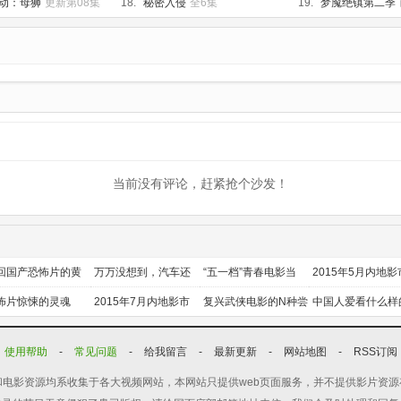
集
动：母狮
更新第08集
18.
秘密入侵
全6集
19.
梦魇绝镇第二季
当前没有评论，赶紧抢个沙发！
回国产恐怖片的黄
万万没想到，汽车还
“五一档”青春电影当
2015年5月内地影
时代
能干这个？
道
前瞻
怖片惊悚的灵魂
2015年7月内地影市
复兴武侠电影的N种尝
中国人爱看什么样
前瞻
试
喜剧？
使用帮助
-
常见问题
-
给我留言
-
最新更新
-
网站地图
-
RSS订阅
电影资源均系收集于各大视频网站，本网站只提供web页面服务，并不提供影片资