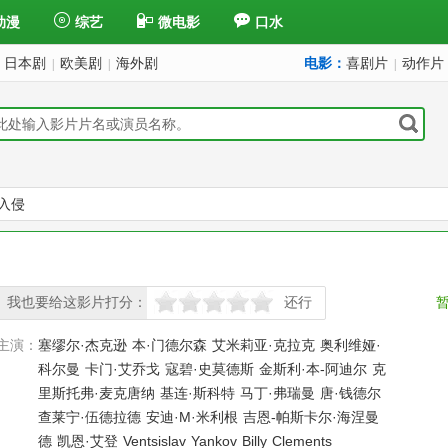
动漫
综艺
微电影
口水
日本剧
欧美剧
海外剧
电影：
喜剧片
动作片
|
|
|
入侵
我也要给这影片打分：
还行
很差
较差
还行
推荐
力荐
主演：
塞缪尔·杰克逊
本·门德尔森
艾米莉亚·克拉克
奥利维娅·
科尔曼
卡门·艾乔戈
寇碧·史莫德斯
金斯利·本-阿迪尔
克
里斯托弗·麦克唐纳
基连·斯科特
马丁·弗瑞曼
唐·钱德尔
查莱宁·伍德拉德
安迪·M·米利根
吉恩-帕斯卡尔·海涅曼
德
凯恩·艾登
Ventsislav
Yankov
Billy
Clements