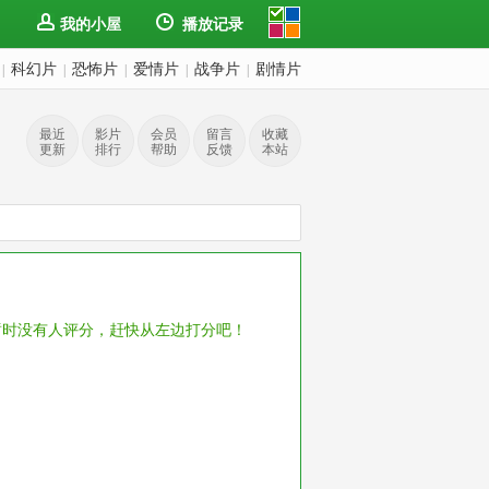
我的小屋
播放记录
科幻片
恐怖片
爱情片
战争片
剧情片
|
|
|
|
|
最近
影片
会员
留言
收藏
更新
排行
帮助
反馈
本站
暂时没有人评分，赶快从左边打分吧！