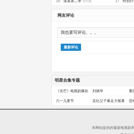
16.
洛基第二季
全6集
17.
特别行
网友评论
最新评论
明星合集专题
《光芒》电视剧爆款
刘德华
重
预定！
金
六一儿童节
逗比父子暴走大银幕
恐
本网站提供的最新电视剧和