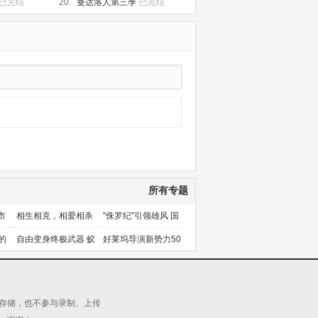
已完结
20.
曼达洛人第三季
已完结
所有专题
市
相生相克，相爱相杀
"侏罗纪"引领雄风 国
产片下旬逆袭
的
自由变身终极武器 蚁
好莱坞导演新势力50
人能力使用者大盘点
人上篇
源存储，也不参与录制、上传