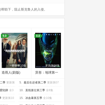
）的帮助下，阻止斯克鲁人的入侵。
9.0
0.0
更新第10集
更新第08集
造雨人(剧版)
异形：地球第一
季
二季
更新第
5.
最后生还者第二季
更新第07
集
爱陷阱
全3
10.
直线篡位第三季
全8集
季
更新第10
15.
冰血暴第五季
全10集