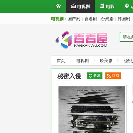
电视剧
电影
电视剧：
国产剧
香港剧
台湾剧
韩国剧
|
|
|
|
首页
电视剧
欧美剧
秘密
秘密入侵
收藏
订阅
已订
阅