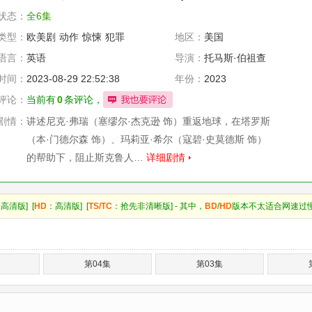
状态：
全6集
类型：
欧美剧
动作
惊悚
犯罪
地区：
美国
语言：
英语
导演：
托马斯·伯祖查
阿里·萨利姆
时间：
2023-08-29 22:52:38
年份：
2023
评论：
当前有
0
条评论，
剧情：
讲述尼克·弗瑞（塞缪尔·杰克逊 饰）重返地球，在塔罗斯
（本·门德尔森 饰）、玛莉亚·希尔（寇碧·史莫德斯 饰）
的帮助下，阻止斯克鲁人…
详细剧情
高清版] [
HD
：高清版] [
TS/TC
：抢先非清晰版] - 其中，
BD
/
HD
版本不太适合网速过
第04集
第03集