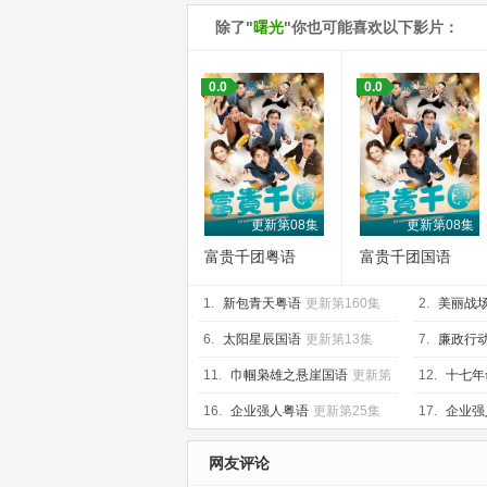
除了"
曙光
"你也可能喜欢以下影片：
0.0
0.0
更新第08集
更新第08集
富贵千团粤语
富贵千团国语
1.
新包青天粤语
更新第160集
2.
美丽战场
6.
太阳星辰国语
更新第13集
7.
廉政行动
集
11.
巾帼枭雄之悬崖国语
更新第
12.
十七年
25集
16.
企业强人粤语
更新第25集
17.
企业强
网友评论