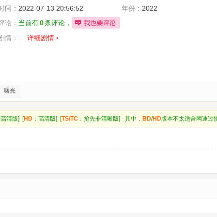
时间：
2022-07-13 20:56:52
年份：
2022
评论：
当前有
0
条评论，
剧情：
…
详细剧情
曙光
高清版] [
HD
：高清版] [
TS/TC
：抢先非清晰版] - 其中，
BD
/
HD
版本不太适合网速过