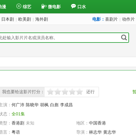
动漫
综艺
微电影
口水
日本剧
欧美剧
海外剧
电影：
喜剧片
动作片
|
|
|
我也要给这影片打分：
还行
很差
较差
还行
推荐
力荐
主演：
何广沛
陈晓华
胡枫
白彪
李成昌
状态：
全01集
类型：
香港剧
未知
地区：
中国香港
语言：
粤语
导演：
林志华
黄志华