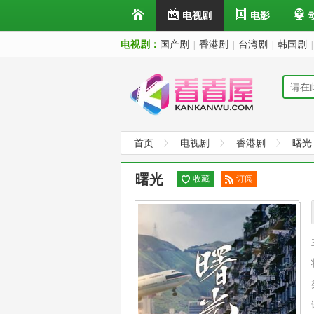
电视剧
电影
电视剧：
国产剧
香港剧
台湾剧
韩国剧
|
|
|
|
首页
电视剧
香港剧
曙光
曙光
收藏
订阅
已订
阅