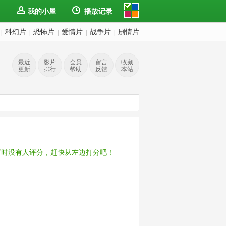
我的小屋
播放记录
科幻片
恐怖片
爱情片
战争片
剧情片
|
|
|
|
|
最近
影片
会员
留言
收藏
更新
排行
帮助
反馈
本站
暂时没有人评分，赶快从左边打分吧！