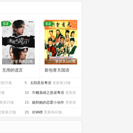
0.0
0.0
更新第20集
更新第160集
无用的谎言
新包青天国语
第25集
5.
太阳星辰粤语
更新第18集
0集
10.
巾帼枭雄之悬崖粤语
更新第
25集
新第25集
15.
她和她的恋爱小动作
更新第
10集
更新第15集
20.
封神榜
更新第40集