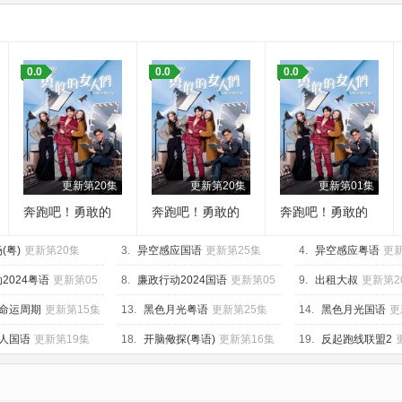
0.0
0.0
0.0
更新第20集
更新第20集
更新第01集
奔跑吧！勇敢的
奔跑吧！勇敢的
奔跑吧！勇敢的
女人们国语
女人们粤语
女人们
(粤)
更新第20集
3.
异空感应国语
更新第25集
4.
异空感应粤语
更新
2024粤语
更新第05
8.
廉政行动2024国语
更新第05
9.
出租大叔
更新第2
集
命运周期
更新第15集
13.
黑色月光粤语
更新第25集
14.
黑色月光国语
更
人国语
更新第19集
18.
开脑儆探(粤语)
更新第16集
19.
反起跑线联盟2