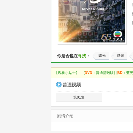
你是否也在
寻找
：
曙光
曙光
【观看小贴士】： [
DVD
：普通清晰版] [
BD
：蓝光
第01集
剧情介绍