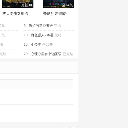
更新30
全24集
逆天奇案2粤语
叠影狙击国语
0集
5.
傲娇与章经粤语
完结
0集
10.
白色强人2粤语
完结
5集
15.
七公主
全26集
完结
20.
心理心里有个谜国语
已完结