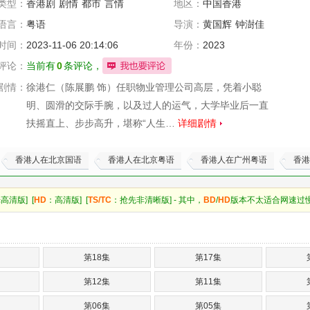
类型：
香港剧
剧情
都市
言情
地区：
中国香港
语言：
粤语
导演：
黄国辉
钟澍佳
陈海斌
时间：
2023-11-06 20:14:06
年份：
2023
评论：
当前有
0
条评论，
剧情：
徐港仁（陈展鹏 饰）任职物业管理公司高层，凭着小聪
明、圆滑的交际手腕，以及过人的运气，大学毕业后一直
扶摇直上、步步高升，堪称“人生…
详细剧情
香港人在北京国语
香港人在北京粤语
香港人在广州粤语
香港
高清版] [
HD
：高清版] [
TS/TC
：抢先非清晰版] - 其中，
BD
/
HD
版本不太适合网速过
第18集
第17集
第12集
第11集
第06集
第05集