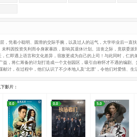
高层，凭着小聪明、圆滑的交际手腕，以及过人的运气，大学毕业后一直扶
松，未料因投资失利而令身家暴跌，影响其退休计划。沮丧之际，竟获委派
天，仁即遇上语言和文化差异，宿敌更成为自己的上司！与此同时，仁的弟妹L
广益，将仁筹备的计划打造成一个文创园区，吸引自称怀才不遇的编剧、
谋献计，在过程中，他们认识了不少本地人及“北漂”，令他们对爱情、生
以下影片：
0.0
0.0
5.0