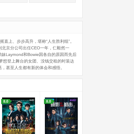
摇直上、步步高升，堪称“人生胜利组”。
到北京分公司出任CEO一年，仁毅然一
aymond和Bowie因各自的原因而先后
梦想登上舞台的女团、没钱交租的时装达
活，甚至人生都有新的体会和感悟。
8.0
8.0