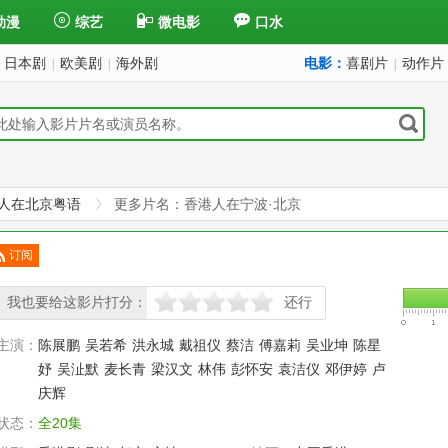
动漫
综艺
微电影
口水
日本剧
欧美剧
海外剧
电影：
喜剧片
动作片
|
|
|
人在北京粤语
更多片名：香港人在宁波·北京
订阅
已订
我也要给这影片打分：
还行
很差
较差
还行
推荐
力荐
主演：
陈展鹏
吴若希
洪永城
戴祖仪
蔡洁
傅嘉莉
吴业坤
陈星
妤
吴沚默
麦长青
梁汉文
林伟
彭怀安
袁洁仪
邓伊婷
卢
庆辉
状态：
全20集