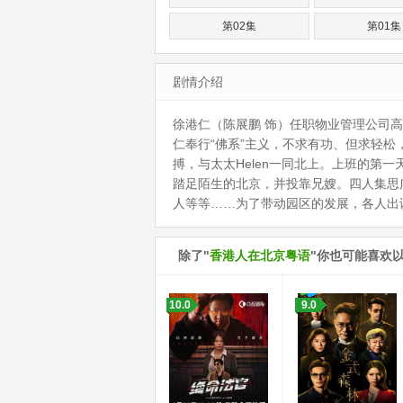
第02集
第01集
剧情介绍
徐港仁（陈展鹏 饰）任职物业管理公司
仁奉行“佛系”主义，不求有功、但求轻
搏，与太太Helen一同北上。上班的第一
踏足陌生的北京，并投靠兄嫂。四人集思
人等等……为了带动园区的发展，各人出
除了"
香港人在北京粤语
"你也可能喜欢
10.0
9.0