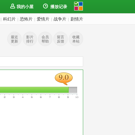
我的小屋
播放记录
科幻片
恐怖片
爱情片
战争片
剧情片
|
|
|
|
|
最近
影片
会员
留言
收藏
更新
排行
帮助
反馈
本站
9.0
9.0