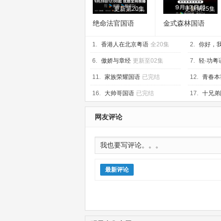
更新第20集
更新第25集
绝命法官国语
金式森林国语
1.
香港人在北京粤语
全20集
2.
你好，
6.
傲娇与章经
更新至02集
7.
轻·功粤
11.
家族荣耀国语
已完结
12.
青春本
16.
大帅哥国语
已完结
17.
十兄弟
网友评论
最新评论