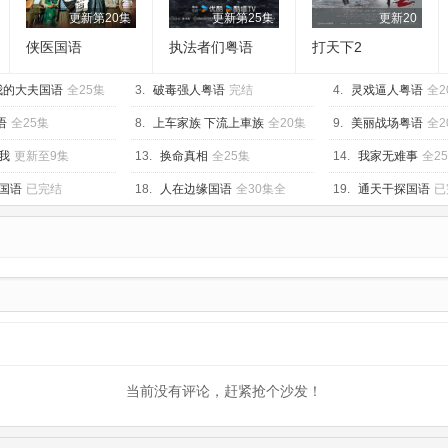
更新第20集
更新第25集
更新20
侠医国语
执法者们粤语
打天下2
我的大夫国语
全25集
3.
破毒强人粤语
完结
4.
灵戏逼人粤语
全2
语
全25集
8.
上车家族 下流上車族
全20集
9.
美丽战场粤语
全2
我
更新至9集
13.
换命真相
全25集
14.
我家无难事
全2
国语
已完结
18.
人在边缘国语
全30集全
19.
通天干探国语
已
当前没有评论，赶紧抢个沙发！