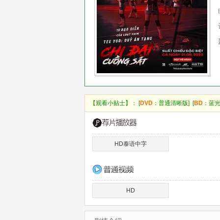
【观看小贴士】： [
DVD
：普通清晰版] [
BD
：蓝光
HD泰语中字
HD