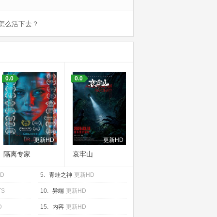
怎么活下去？
0.0
0.0
更新HD
更新HD
隔离专家
哀牢山
D
5.
青蛙之神
更新HD
TS
10.
异端
更新HD
D
15.
内容
更新HD