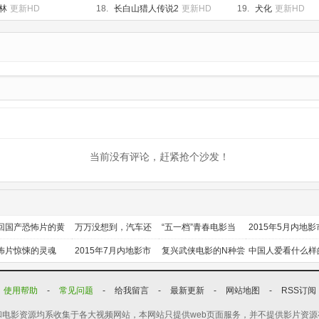
新HD
林
更新HD
18.
长白山猎人传说2
更新HD
19.
犬化
更新HD
当前没有评论，赶紧抢个沙发！
回国产恐怖片的黄
万万没想到，汽车还
“五一档”青春电影当
2015年5月内地影
时代
能干这个？
道
前瞻
怖片惊悚的灵魂
2015年7月内地影市
复兴武侠电影的N种尝
中国人爱看什么样
前瞻
试
喜剧？
使用帮助
-
常见问题
-
给我留言
-
最新更新
-
网站地图
-
RSS订阅
电影资源均系收集于各大视频网站，本网站只提供web页面服务，并不提供影片资