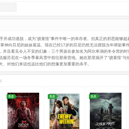
并成功逃脱，成为“掳童怪”事件中唯一的幸存者。但真正的邪恶能够超
魔掌伸向芬尼的妹妹葛温。现在已经17岁的芬尼仍然无法摆脱当年绑架事件
，并且看见令人不安的幻象：三个男孩在参加名为阿尔卑湖的冬令营的时
说服芬尼在一场冬季暴风雪中前往那座营地。她在那里揭开了“掳童怪”与
大、对他们来说也远比他们的想像更加重要的杀手。
：
0.0
0.0
0.0