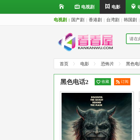
电视剧
电影
电视剧：
国产剧
香港剧
台湾剧
韩国剧
|
|
|
|
首页
电影
恐怖片
黑色电
黑色电话2
收藏
订阅
已订
阅