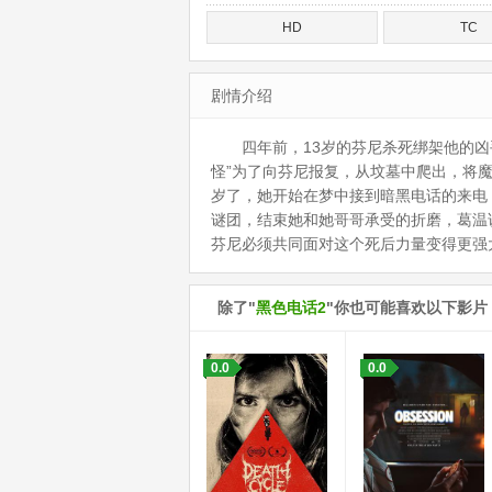
HD
TC
剧情介绍
四年前，13岁的芬尼杀死绑架他的凶手
怪”为了向芬尼报复，从坟墓中爬出，将
岁了，她开始在梦中接到暗黑电话的来电
谜团，结束她和她哥哥承受的折磨，葛温
芬尼必须共同面对这个死后力量变得更强
除了"
黑色电话2
"你也可能喜欢以下影片
0.0
0.0