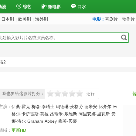
动漫
综艺
微电影
口水
日本剧
欧美剧
海外剧
电影：
喜剧片
动作片
|
|
|
话2
我也要给这影片打分：
还行
很差
较差
还行
推荐
力荐
主演：
伊桑·霍克
梅森·泰晤士
玛德琳·麦格劳
德米安·比齐尔
米
格尔·卡萨雷斯·莫拉
杰瑞米·戴维斯
阿里安娜·里瓦斯
安
娜·洛尔
Graham
Abbey
梅芙·贝蒂
清晰：
更新HD