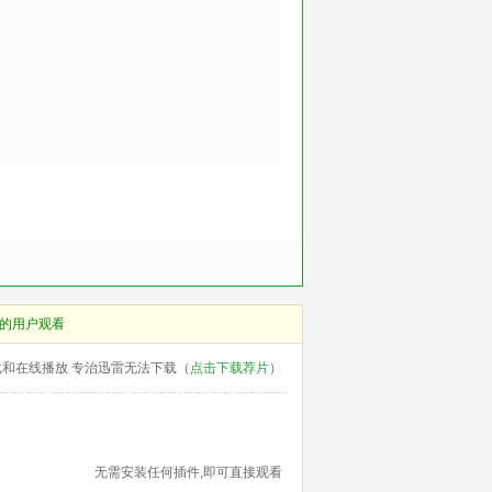
的用户观看
载和在线播放 专治迅雷无法下载（
点击下载荐片
）
无需安装任何插件,即可直接观看