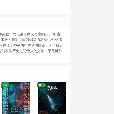
越死亡…而电话铃声又再度响起。“掳童
带来的阴影，坚强倔犟的葛温也已经15
候被某个神秘的存在悄悄跟踪。为了揭开
他们家族历史之间惊人的交集。于是她和
0.0
0.0