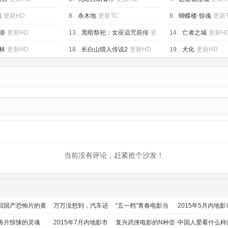
怒
更新HD
8.
杀木地
更新TC
9.
蝴蝶楼·惊魂
更新
游
更新HD
13.
黑暗祭祀：女巫诅咒前传
更
14.
亡者之城
更新H
新HD
林
更新HD
18.
长白山猎人传说2
更新HD
19.
犬化
更新HD
当前没有评论，赶紧抢个沙发！
回国产恐怖片的黄
万万没想到，汽车还
“五一档”青春电影当
2015年5月内地影
时代
能干这个？
道
前瞻
怖片惊悚的灵魂
2015年7月内地影市
复兴武侠电影的N种尝
中国人爱看什么样