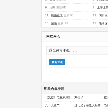
6.
火葬
更新HD
7.
上帝之
11.
幽旅巫咒
更新TC
12.
明日回
16.
室温
更新HD
17.
绝命深
网友评论
最新评论
明星合集专题
《光芒》电视剧爆款
刘德华
重
预定！
金
六一儿童节
逗比父子暴走大银幕
恐