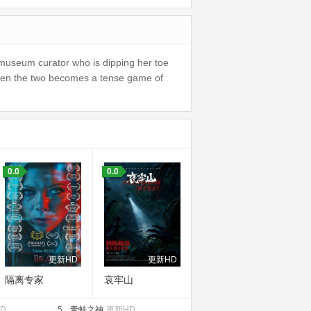
 museum curator who is dipping her toe
tween the two becomes a tense game of
0.0
0.0
更新HD
更新HD
隔离专家
哀牢山
D
5.
青蛙之神
更新HD