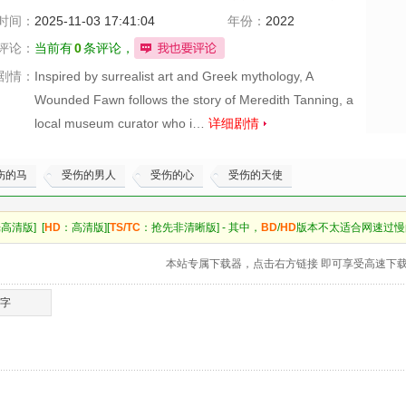
文斯
时间：
2025-11-03 17:41:04
年份：
2022
评论：
当前有
0
条评论，
剧情：
Inspired by surrealist art and Greek mythology, A
Wounded Fawn follows the story of Meredith Tanning, a
local museum curator who i…
详细剧情
伤的马
受伤的男人
受伤的心
受伤的天使
高清版] [
HD
：高清版][
TS/TC
：抢先非清晰版] - 其中，
BD
/
HD
版本不太适合网速过慢
本站专属下载器，点击右方链接 即可享受高速下
中字