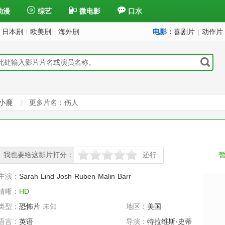
动漫
综艺
微电影
口水
日本剧
欧美剧
海外剧
电影：
喜剧片
动作片
|
|
|
小鹿
更多片名：伤人
我也要给这影片打分：
还行
很差
较差
还行
推荐
力荐
主演：
Sarah
Lind
Josh
Ruben
Malin
Barr
清晰：
HD
类型：
恐怖片
未知
地区：
美国
语言：
英语
导演：
特拉维斯·史蒂