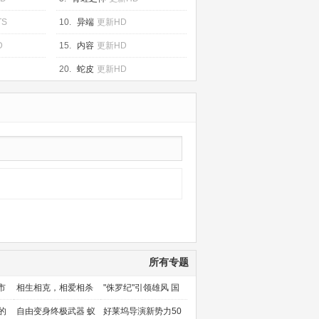
TS
10.
异端
更新HD
D
15.
内容
更新HD
20.
蛇皮
更新HD
所有专题
市
相生相克，相爱相杀
"侏罗纪"引领雄风 国
产片下旬逆袭
的
自由变身终极武器 蚁
好莱坞导演新势力50