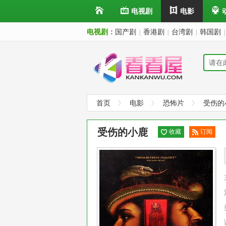
电视剧
电影
电视剧：
国产剧
香港剧
台湾剧
韩国剧
|
|
|
|
首页
电影
恐怖片
受伤的
受伤的小鹿
收藏
订阅
已订
阅