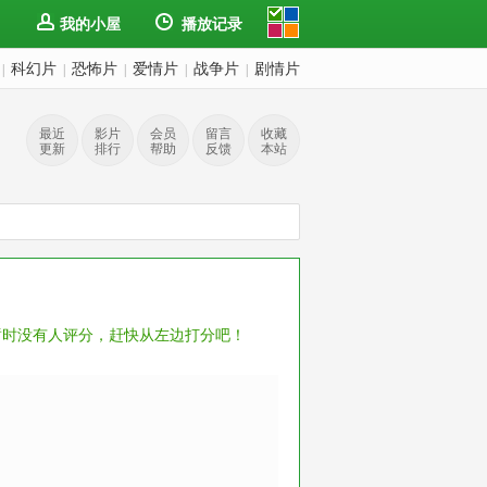
我的小屋
播放记录
科幻片
恐怖片
爱情片
战争片
剧情片
|
|
|
|
|
最近
影片
会员
留言
收藏
更新
排行
帮助
反馈
本站
暂时没有人评分，赶快从左边打分吧！