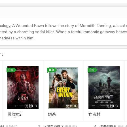
thology, A Wounded Fawn follows the story of Meredith Tanning, a local
rgeted by a charming serial killer. When a fateful romantic getaway be
madness within him.
片：
0.0
0.0
0.0
更新HD
更新HD
更新HD
黑煞女2
婚杀
亡者村
面目
更新HD
3.
无限自助餐厅
更新HD
4.
进退都撞鬼
更新H