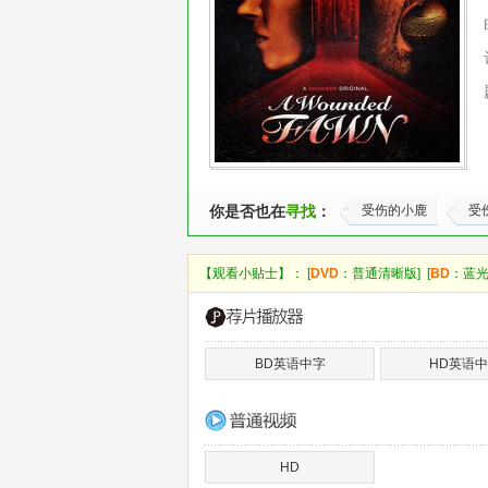
你是否也在
寻找
：
受伤的小鹿
受
【观看小贴士】： [
DVD
：普通清晰版] [
BD
：蓝光
BD英语中字
HD英语
HD