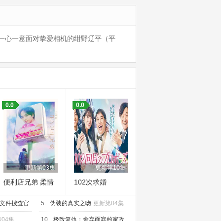
一心一意面对挚爱相机的绀野辽平（平
0.0
0.0
更新第03集
更新第10集
便利店兄弟 柔情
102次求婚
便利店门司港小
文件捜査官
金村门市
5.
伪装的真实之吻
更新第04集
04集
10.
极致复仇：舍弃面容的家政