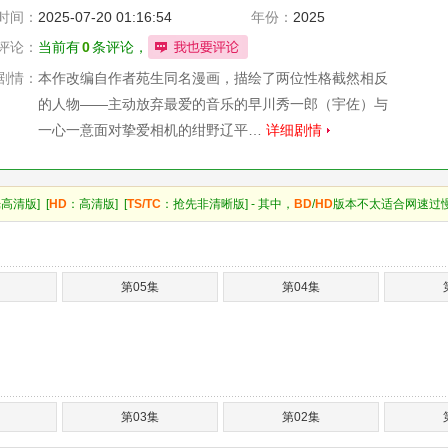
史
时间：
2025-07-20 01:16:54
年份：
2025
评论：
当前有
0
条评论，
剧情：
本作改编自作者苑生同名漫画，描绘了两位性格截然相反
的人物——主动放弃最爱的音乐的早川秀一郎（宇佐）与
一心一意面对挚爱相机的绀野辽平…
详细剧情
高清版] [
HD
：高清版] [
TS/TC
：抢先非清晰版] - 其中，
BD
/
HD
版本不太适合网速过
第05集
第04集
第03集
第02集