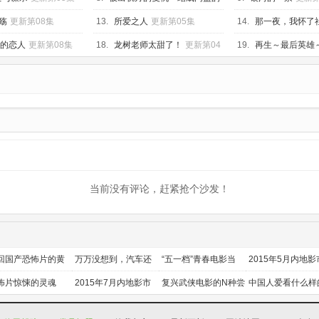
妻子们～
更新第07集
殇
更新第08集
13.
所爱之人
更新第05集
14.
那一夜，我怀了
更新第05集
钟的恋人
更新第08集
18.
龙树老师太甜了！
更新第04
19.
再生～最后英雄
集
集
当前没有评论，赶紧抢个沙发！
回国产恐怖片的黄
万万没想到，汽车还
“五一档”青春电影当
2015年5月内地影
时代
能干这个？
道
前瞻
怖片惊悚的灵魂
2015年7月内地影市
复兴武侠电影的N种尝
中国人爱看什么样
前瞻
试
喜剧？