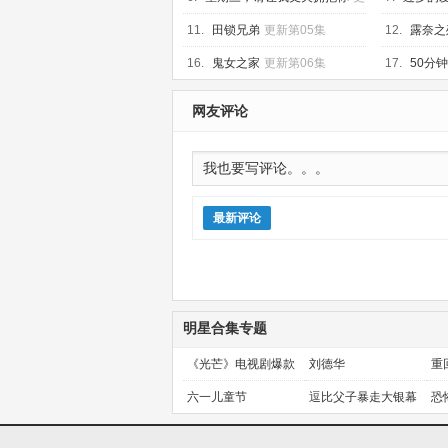
新第08集
11.
田锁兄弟
更新第05集
12.
露奈之
16.
鬼女之家
更新第06集
17.
50分
网友评论
最新评论
明星合集专题
《光芒》电视剧爆款
刘德华
重
预定！
金
六一儿童节
逗比父子暴走大银幕
恐