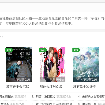
位性格截然相反的人物——主动放弃最爱的音乐的早川秀一郎（宇佐）与
定，展现既苦涩又令人怜爱的延期偿付期爱情故事。
片：
0.0
0.0
0.0
更新第01集
更新第03集
更新第02集
泉京香不会沉默
那位天才对伪装
没有砍十次还不
女友过分执着
倒的树
个月的绿帽夫
更新第04
3.
刑警，重回原点
更新第04集
4.
未解决之女警视厅
第三季
更新第05集
爱与谋杀
更新第05集
8.
被出轨方的复仇～结成同盟的
9.
银河的一票
更新第