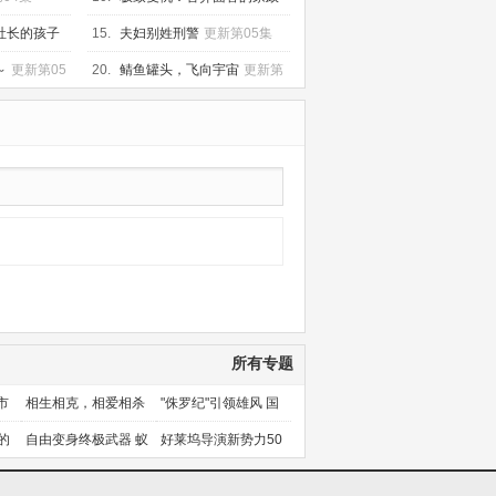
妇
更新第06集
社长的孩子
15.
夫妇别姓刑警
更新第05集
～
更新第05
20.
鲭鱼罐头，飞向宇宙
更新第
05集
所有专题
市
相生相克，相爱相杀
"侏罗纪"引领雄风 国
产片下旬逆袭
的
自由变身终极武器 蚁
好莱坞导演新势力50
人能力使用者大盘点
人上篇