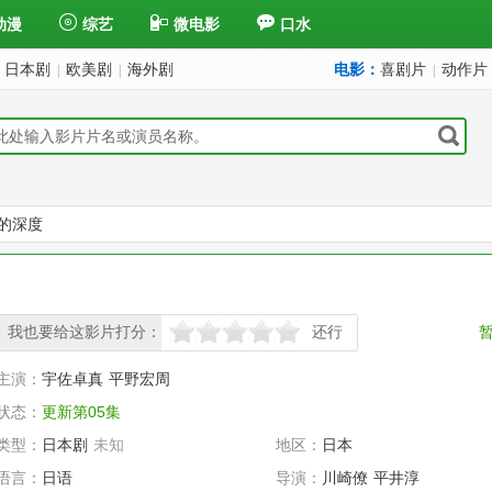
动漫
综艺
微电影
口水
日本剧
欧美剧
海外剧
电影：
喜剧片
动作片
|
|
|
的深度
我也要给这影片打分：
还行
很差
较差
还行
推荐
力荐
主演：
宇佐卓真
平野宏周
状态：
更新第05集
类型：
日本剧
未知
地区：
日本
语言：
日语
导演：
川崎僚
平井淳