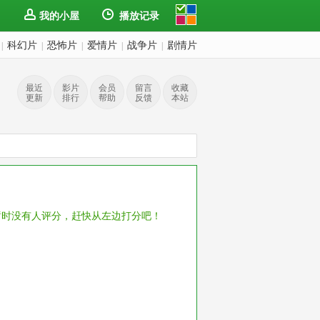
我的小屋
播放记录
科幻片
恐怖片
爱情片
战争片
剧情片
|
|
|
|
|
最近
影片
会员
留言
收藏
更新
排行
帮助
反馈
本站
暂时没有人评分，赶快从左边打分吧！