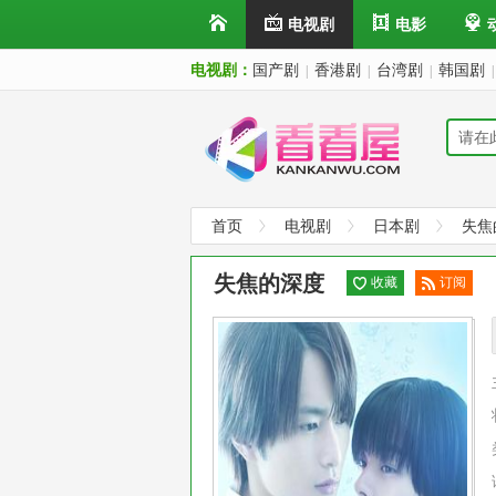
电视剧
电影
电视剧：
国产剧
香港剧
台湾剧
韩国剧
|
|
|
|
首页
电视剧
日本剧
失焦
失焦的深度
收藏
订阅
已订
阅