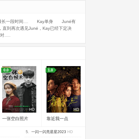
长一段时间.... Kay单身 Juné有
到再次遇见Juné，Kay已经下定决
...
0.0
1.0
HD
HD
一张空白照片
靠近我一点
5.
一闪一闪亮星星2023
HD