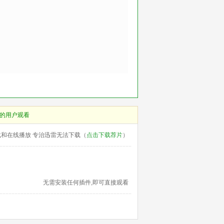
e
的用户观看
载和在线播放 专治迅雷无法下载（
点击下载荐片
）
无需安装任何插件,即可直接观看