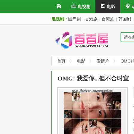
电视剧
电影
电视剧：
国产剧
香港剧
台湾剧
韩国剧
|
|
|
|
首页
电影
爱情片
OMG!
OMG! 我爱你...但不合时宜