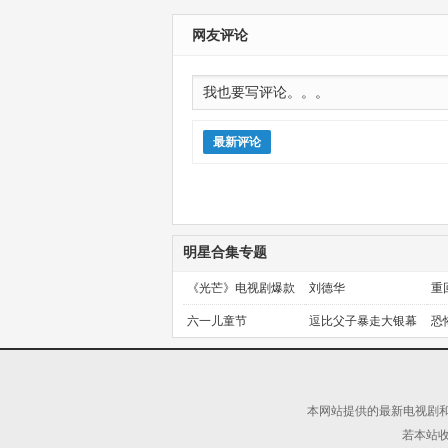
网友评论
最新评论
明星合集专题
《光芒》电视剧爆款
刘德华
重
预定！
金
六一儿童节
逗比父子暴走大银幕
恐
本网站提供的最新电视剧和
若本站