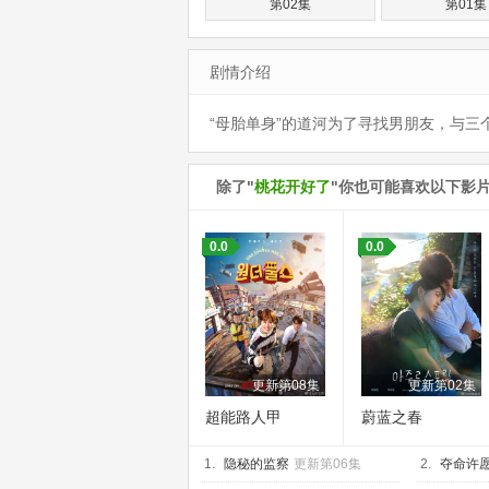
第02集
第01集
剧情介绍
“母胎单身”的道河为了寻找男朋友，与
除了"
桃花开好了
"你也可能喜欢以下影
0.0
0.0
更新第08集
更新第02集
超能路人甲
蔚蓝之春
1.
隐秘的监察
更新第06集
2.
夺命许