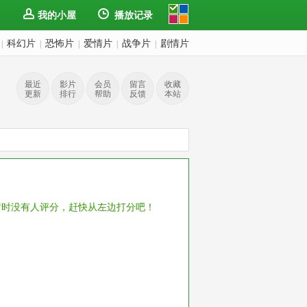
我的小屋
播放记录
科幻片
恐怖片
爱情片
战争片
剧情片
|
|
|
|
|
最近
影片
会员
留言
收藏
更新
排行
帮助
反馈
本站
暂时没有人评分，赶快从左边打分吧！