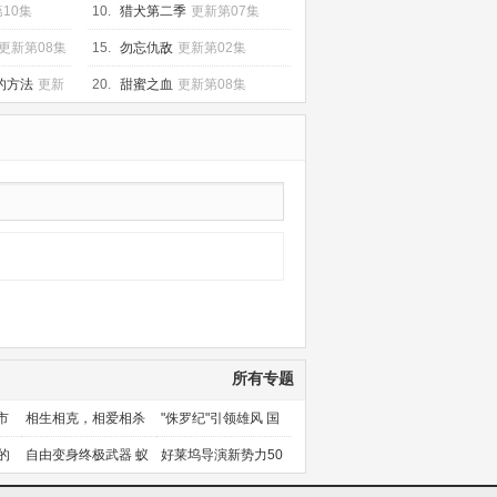
10集
10集
10.
猎犬第二季
更新第07集
更新第08集
15.
勿忘仇敌
更新第02集
的方法
更新
20.
甜蜜之血
更新第08集
所有专题
市
相生相克，相爱相杀
"侏罗纪"引领雄风 国
产片下旬逆袭
的
自由变身终极武器 蚁
好莱坞导演新势力50
人能力使用者大盘点
人上篇