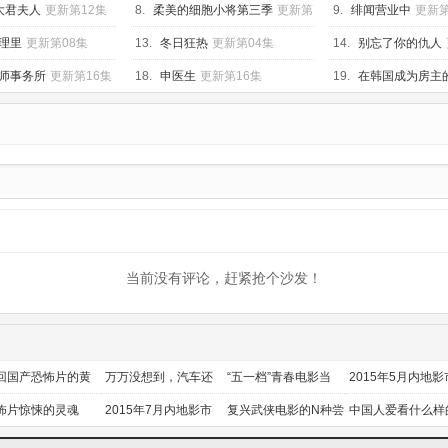
大君夫人
更新第12集
8.
柔美的细胞小将第三季
更新第
9.
绯闻营业中
更新第
08集
理里
更新第08集
13.
冬日狂热
更新第04集
14.
别忘了你的仇人
师事务所
更新第16集
18.
申医生
更新第16集
19.
在韩国成为房主
第12集
当前没有评论，赶紧抢个沙发！
回国产恐怖片的黄
万万没想到，汽车还
“五一档”青春电影当
2015年5月内地影
时代
能干这个？
道
前瞻
怖片惊悚的灵魂
2015年7月内地影市
复兴武侠电影的N种尝
中国人爱看什么样
前瞻
试
喜剧？