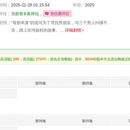
时间：
2025-11-28 01:15:54
年份：
2025
评论：
当前有
0
条评论，
剧情：
“母胎单身”的道河为了寻找男朋友，与三个男人纠缠不
清，踏上坎坷旅程的故事。…
详细剧情
高清版] [
HD
：高清版] [
TS/TC
：抢先非清晰版] - 其中，
BD
/
HD
版本不太适合网速过
第06集
第05集
第06集
第05集