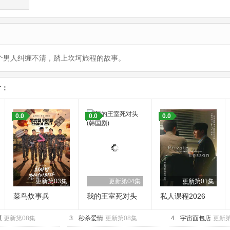
三个男人纠缠不清，踏上坎坷旅程的故事。
片：
0.0
0.0
0.0
更新第03集
更新第04集
更新第01集
菜鸟炊事兵
我的王室死对头
私人课程2026
愿
更新第08集
3.
秒杀爱情
更新第08集
4.
宇宙面包店
更新第