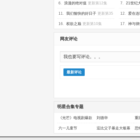
6.
浪漫的绝对值
更新第12集
7.
21世纪
11.
我们愉快的好日子
更新第35
12.
爱在连
集
16.
权欲之巅
更新第10集
17.
神与律
网友评论
最新评论
明星合集专题
《光芒》电视剧爆款
刘德华
重
预定！
金
六一儿童节
逗比父子暴走大银幕
恐