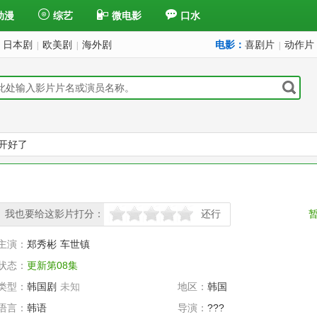
动漫
综艺
微电影
口水
日本剧
欧美剧
海外剧
电影：
喜剧片
动作片
|
|
|
开好了
我也要给这影片打分：
还行
很差
较差
还行
推荐
力荐
主演：
郑秀彬
车世镇
状态：
更新第08集
类型：
韩国剧
未知
地区：
韩国
语言：
韩语
导演：
???