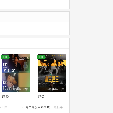
0.0
0.0
更新第03集
更新第06集
调频
赌金
08集
5.
努力克服自卑的我们
更新第