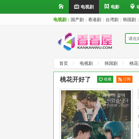
电视剧
电影
电视剧：
国产剧
香港剧
台湾剧
韩国剧
|
|
|
|
首页
电视剧
韩国剧
桃花
桃花开好了
收藏
订阅
已订
阅