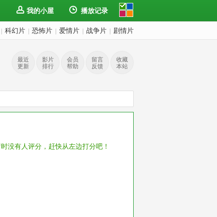
我的小屋
播放记录
科幻片
恐怖片
爱情片
战争片
剧情片
|
|
|
|
|
最近
影片
会员
留言
收藏
更新
排行
帮助
反馈
本站
暂时没有人评分，赶快从左边打分吧！