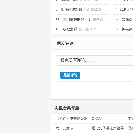
6.
浪漫的绝对值
更新第12集
7.
21世纪
11.
我们愉快的好日子
更新第35
12.
爱在连
集
16.
权欲之巅
更新第10集
17.
神与律
网友评论
最新评论
明星合集专题
《光芒》电视剧爆款
刘德华
重
预定！
金
六一儿童节
逗比父子暴走大银幕
恐