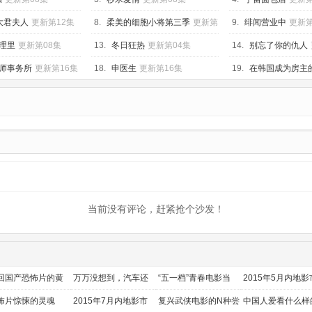
大君夫人
更新第12集
8.
柔美的细胞小将第三季
更新第
9.
绯闻营业中
更新第
08集
理里
更新第08集
13.
冬日狂热
更新第04集
14.
别忘了你的仇人
师事务所
更新第16集
18.
申医生
更新第16集
19.
在韩国成为房主
第12集
当前没有评论，赶紧抢个沙发！
回国产恐怖片的黄
万万没想到，汽车还
“五一档”青春电影当
2015年5月内地影
时代
能干这个？
道
前瞻
怖片惊悚的灵魂
2015年7月内地影市
复兴武侠电影的N种尝
中国人爱看什么样