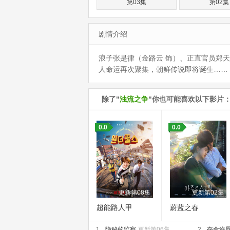
第03集
第02集
剧情介绍
浪子张是律（金路云 饰）、正直官员郑
人命运再次聚集，朝鲜传说即将诞生……
除了"
浊流之争
"你也可能喜欢以下影片
0.0
0.0
更新第08集
更新第02集
超能路人甲
蔚蓝之春
1.
隐秘的监察
更新第06集
2.
夺命许