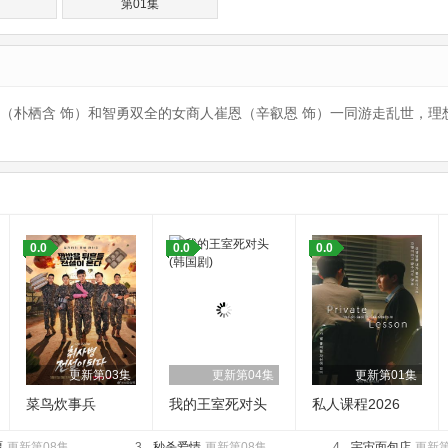
第01集
天（朴栖含 饰）和智勇双全的女商人崔恩（辛叡恩 饰）一同游走乱世，
：
0.0
0.0
0.0
更新第03集
更新第04集
更新第01集
菜鸟炊事兵
我的王室死对头
私人课程2026
愿
更新第08集
3.
秒杀爱情
更新第08集
4.
宇宙面包店
更新第