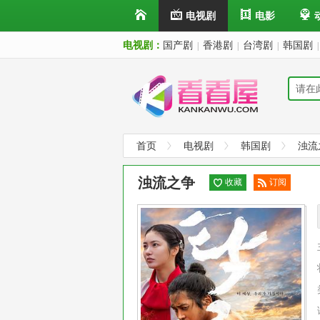
电视剧
电影
电视剧：
国产剧
香港剧
台湾剧
韩国剧
|
|
|
|
首页
电视剧
韩国剧
浊流
浊流之争
收藏
订阅
已订
阅