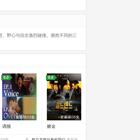
理想、野心与信念激烈碰撞。迥然不同的三
0.0
0.0
更新第03集
更新第06集
调频
赌金
08集
5.
努力克服自卑的我们
更新第