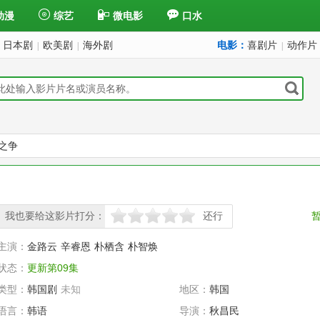
动漫
综艺
微电影
口水
日本剧
欧美剧
海外剧
电影：
喜剧片
动作片
|
|
|
之争
我也要给这影片打分：
还行
很差
较差
还行
推荐
力荐
主演：
金路云
辛睿恩
朴栖含
朴智焕
状态：
更新第09集
类型：
韩国剧
未知
地区：
韩国
语言：
韩语
导演：
秋昌民