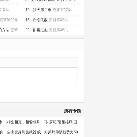
10集
10集
10.
猎犬第二季
更新第07集
更新第08集
15.
勿忘仇敌
更新第02集
的方法
更新
20.
甜蜜之血
更新第08集
所有专题
市
相生相克，相爱相杀
"侏罗纪"引领雄风 国
产片下旬逆袭
的
自由变身终极武器 蚁
好莱坞导演新势力50