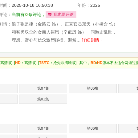
时间：
2025-10-18 16:50:38
年份：
2025
评论：
当前有
0
条评论，
剧情：
浪子张是律（金路云 饰）、正直官员郑天（朴栖含 饰）
和智勇双全的女商人崔恩（辛叡恩 饰）一同游走乱世，
理想、野心与信念激烈碰撞。迥然…
详细剧情
高清版] [
HD
：高清版] [
TS/TC
：抢先非清晰版] - 其中，
BD
/
HD
版本不太适合网速过
第07集
第06集
第01集
第07集
第06集