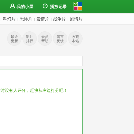
我的小屋
播放记录
科幻片
恐怖片
爱情片
战争片
剧情片
|
|
|
|
|
最近
影片
会员
留言
收藏
更新
排行
帮助
反馈
本站
暂时没有人评分，赶快从左边打分吧！