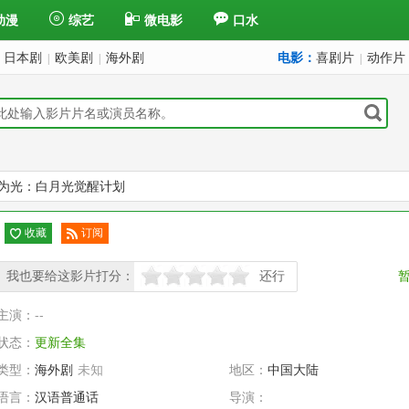
动漫
综艺
微电影
口水
日本剧
欧美剧
海外剧
电影：
喜剧片
动作片
|
|
|
为光：白月光觉醒计划
收藏
订阅
已订
我也要给这影片打分：
阅
还行
很差
较差
还行
推荐
力荐
主演：
--
状态：
更新全集
类型：
海外剧
未知
地区：
中国大陆
语言：
汉语普通话
导演：