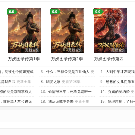
0.0
0.0
0.0
更新全集
更新全集
更新全集
万妖图录传第1季
万妖图录传第2季
万妖图录传第四
季
凶，竟被七个师姐宠成
3.
什么，三叔公竟是在世仙人
更
4.
人到中年才发现我
集
新全集
更新全集
竟是我自己
更新全集
8.
幽灵之家
更新第08集
9.
爸爸的女儿们第五
05集
撩的竟是京圈掌权人
13.
偷情报三年，死敌竟是唯一
14.
乔嫣的契约婚
更
读者
更新全集
，谁把黑无常拉进诡
18.
我从诡域中走来
更新全集
19.
物理超度，了解
更新全集
全集