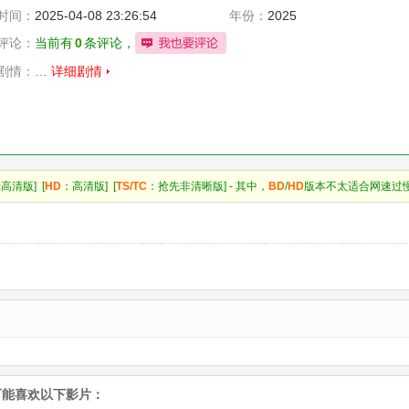
时间：
2025-04-08 23:26:54
年份：
2025
评论：
当前有
0
条评论，
剧情：
…
详细剧情
高清版] [
HD
：高清版] [
TS/TC
：抢先非清晰版] - 其中，
BD
/
HD
版本不太适合网速过
可能喜欢以下影片：