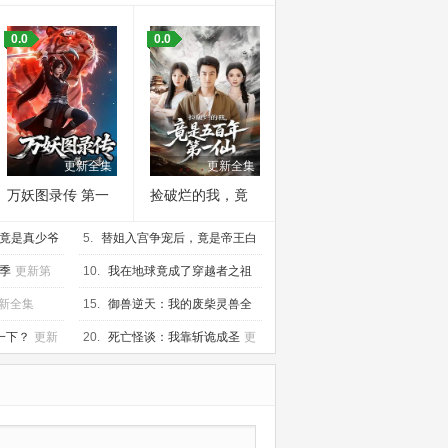
0.0
0.0
更新全集
更新全集
万妖图录传 第一
捡破烂的我，竟
季
是五百年第一仙
竟是真少爷
5.
替姐入宫争宠后，竟是帝王白
月光
更新全集
季
更新第
10.
我在地球竟成了穿越者之祖
更新全集
新全集
15.
御兽逆天：我的废柴灵兽全
是天榜大神
更新全集
一下？
更新
20.
死亡怪谈：我靠斩诡成圣
更
新全集