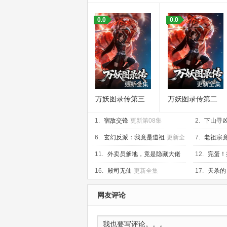
0.0
0.0
更新全集
更新全集
万妖图录传第三
万妖图录传第二
季
季
1.
宿敌交锋
更新第08集
2.
下山寻
废柴
更新全
6.
玄幻反派：我竟是道祖
更新全
7.
老祖宗
集
11.
外卖员爹地，竟是隐藏大佬
12.
完蛋！
更新全集
更新全集
16.
殷司无仙
更新全集
17.
天杀的
异副本了？
网友评论