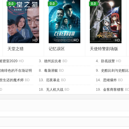
0.0
0.0
0.0
HD
HD
HD
天堂之猎
记忆误区
天使特警剧场版
笼密室2020
HD
3.
德州反抗者
BD
4.
卧底战警
HD
柯南绯色的不在场证明
8.
毒枭潜艇
BD
9.
史酷比剑与史酷比
世生还的魔术师
BD
13.
厄夜暴走
BD
14.
思绪爆炸
BD
D
18.
无人机大战
BD
19.
金客商客镖客
B