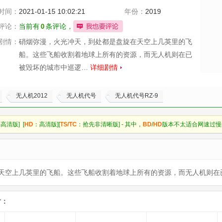
时间：
2021-01-15 10:02:21
年份：
2019
评论：
当前有
0
条评论，
剧情：
硝烟弥漫，火光冲天，到处都是盘旋在天空上几英里的飞
船。这些飞船收割着地球上所有的资源，而无人机则在已
被毁坏的城市中巡逻…
详细剧情
无人机2012
无人机代号
无人机代号RZ-9
高清版] [
HD
：高清版][
TS/TC
：抢先非清晰版] - 其中，
BD
/
HD
版本不太适合网速过慢
天空上几英里的飞船。这些飞船收割着地球上所有的资源，而无人机则在
片：