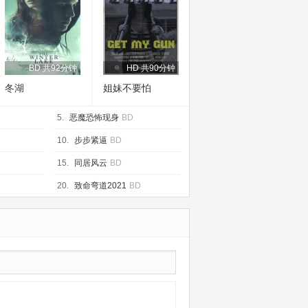
BD 共92分钟
HD 共90分钟
冬湖
姐妹不要怕
5.
恶魔恐怖现身
BD
10.
步步紧逼
BD
15.
同居风云
BD
20.
致命弯道2021
BD