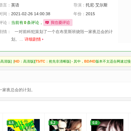
语言：
英语
导演：
托尼·艾尔斯
时间：
2021-02-26 14:00:38
年份：
2015
评论：
当前有
0
条评论，
剧情：
一对前科犯策划了一个在布里斯班烧毁一家夜总会的计
划。…
详细剧情
高清版] [
HD
：高清版][
TS/TC
：抢先非清晰版] - 其中，
BD
/
HD
版本不太适合网速过慢
一家夜总会的计划。
6.5
6.2
0.0