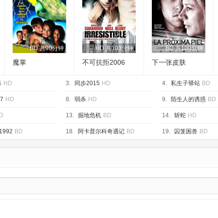
BD 共90分钟
HD 共103分钟
BD 共100分钟
魔掌
不可抗拒2006
下一张皮肤
暴
HD
3.
同步2015
HD
4.
私生子驿站
BD
7
HD
8.
弱杀
HD
9.
陌生人的诱惑
BD
D
13.
掘地危机
BD
14.
斩蛇
HD
992
BD
18.
阿卡普尔科奇遇记
BD
19.
囚笼困兽
BD