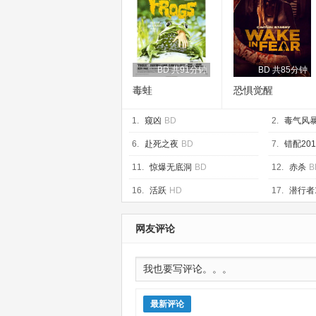
BD 共91分钟
BD 共85分钟
毒蛙
恐惧觉醒
1.
窥凶
BD
2.
毒气风
6.
赴死之夜
BD
7.
错配201
11.
惊爆无底洞
BD
12.
赤杀
B
16.
活跃
HD
17.
潜行者1
网友评论
最新评论