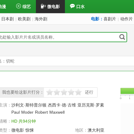
动漫
综艺
微电影
口水
日本剧
欧美剧
海外剧
电影：
喜剧片
动作片
|
|
|
名：切蛇
我也要给这影片打分：
还行
很差
较差
还行
推荐
力荐
主演：
沙利文·斯特普尔顿
杰西卡·德·古维
亚历克斯·罗素
Paul
Moder
Robert
Maxwell
清晰：
HD 共94分钟
类型：
微电影
惊悚
地区：
澳大利亚