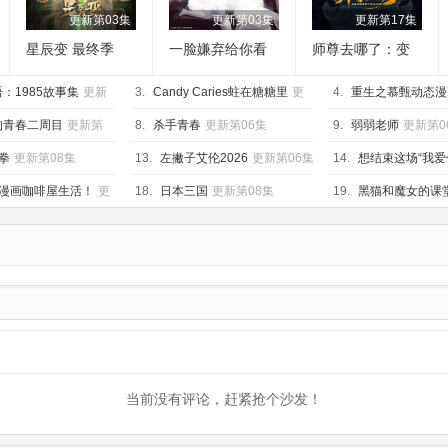
更新第03集
更新第03集
更新第17集
星辰变 最终季
一脸嫌弃给你看
师尊去哪了：变
胖次第三季
成神兽被五个徒
：1985故事集
更新
3.
Candy Caries蛀在糖糖里
更
儿rua秃
4.
重生之慕甄动态漫
新第05集
新第40集
的青春二周目
更新第
8.
杀手青春
更新第06集
9.
弱弱老师
更新第0
拳
更新第08集
13.
左撇子艾伦2026
更新第06集
14.
想结束这场“我爱
更新第05集
漫画咖啡屋生活！
更
18.
日本三国
更新第08集
19.
黑猫和魔女的课
集
当前没有评论，赶紧抢个沙发！