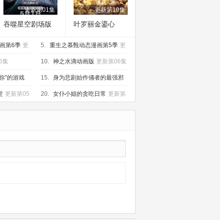
更新第01集
更新第10集
吞噬星空剧场版
叶罗丽金鎏心
决战原始星
画第6季
更
5.
重生之慕甄动态漫画第5季
更
新第20集
6集
10.
神之水滴动画版
更新第06集
你”的游戏
15.
身为悲剧始作俑者的最强邪
恶BOSS女王为民竭心尽力。第
更
堂
更新第05
20.
女仆小姐的贪吃日常
更新第
新第06集
08集