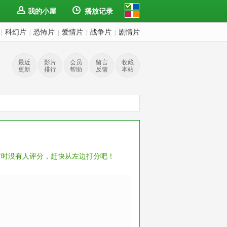
我的小屋
播放记录
科幻片
恐怖片
爱情片
战争片
剧情片
|
|
|
|
|
最近
影片
会员
留言
收藏
更新
排行
帮助
反馈
本站
暂时没有人评分，赶快从左边打分吧！