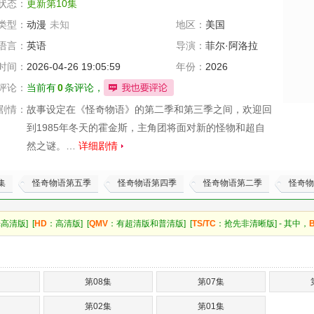
状态：
更新第10集
类型：
动漫
未知
地区：
美国
语言：
英语
导演：
菲尔·阿洛拉
时间：
2026-04-26 19:05:59
年份：
2026
评论：
当前有
0
条评论，
剧情：
故事设定在《怪奇物语》的第二季和第三季之间，欢迎回
到1985年冬天的霍金斯，主角团将面对新的怪物和超自
然之谜。…
详细剧情
集
怪奇物语第五季
怪奇物语第四季
怪奇物语第二季
怪奇物
高清版] [
HD
：高清版] [
QMV
：有超清版和普清版] [
TS/TC
：抢先非清晰版] - 其中，
第08集
第07集
第02集
第01集