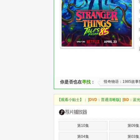
你是否也在
寻找
：
怪奇物语：1985故事
【观看小贴士】： [
DVD
：普通清晰版] [
BD
：蓝光
第10集
第09集
第04集
第03集