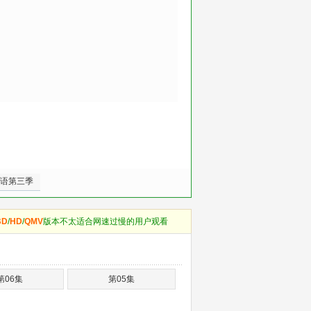
语第三季
BD
/
HD
/
QMV
版本不太适合网速过慢的用户观看
第06集
第05集