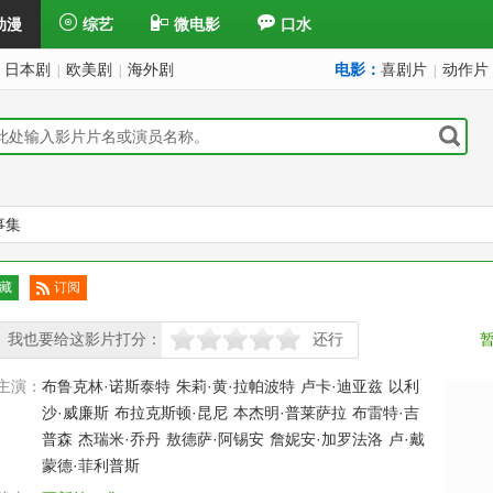
动漫
综艺
微电影
口水
日本剧
欧美剧
海外剧
电影：
喜剧片
动作片
|
|
|
事集
藏
订阅
已订
我也要给这影片打分：
阅
还行
很差
较差
还行
推荐
力荐
主演：
布鲁克林·诺斯泰特
朱莉·黄·拉帕波特
卢卡·迪亚兹
以利
沙·威廉斯
布拉克斯顿·昆尼
本杰明·普莱萨拉
布雷特·吉
普森
杰瑞米·乔丹
敖德萨·阿锡安
詹妮安·加罗法洛
卢·戴
蒙德·菲利普斯