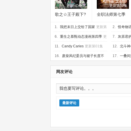
更新HD中字
更新第02集
歌之☆王子殿下?
全职法师第七季
TABOO NIGHT
1.
XXXX剧场版
我把末日上交给了国家
更新第
2.
怪奇物语
17集
第10集
6.
重生之慕甄动态漫画第四季
更
7.
灰原君
新第20集
07集
11.
Candy Caries
更新第01集
12.
北斗神
16.
废柴风纪委员与裙子长度不
17.
一叠间
合规的JK的故事
更新第06集
新第06集
网友评论
最新评论