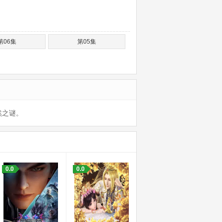
第06集
第05集
然之谜。
0.0
0.0