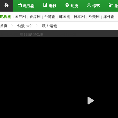
电视剧
电影
动漫
综艺
微
电视剧：
国产剧
香港剧
台湾剧
韩国剧
日本剧
欧美剧
海外剧
|
|
|
|
|
|
首页
动漫
未知
喂！蜻蜓
展开/缩进选集
喂！蜻蜓 第01集
上一集
下一集