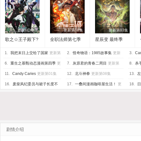
更新HD中字
更新第02集
更新第03集
歌之☆王子殿下?
全职法师第七季
星辰变 最终季
TABOO NIGHT
1.
XXXX剧场版
我把末日上交给了国家
更新第
2.
怪奇物语：1985故事集
更新
3.
Ca
17集
第10集
新第05
6.
重生之慕甄动态漫画第四季
更
7.
灰原君的青春二周目
更新第
8.
杀
新第20集
07集
11.
Candy Caries
更新第01集
12.
北斗神拳
更新第08集
13.
左
16.
废柴风纪委员与裙子长度不
17.
一叠间漫画咖啡屋生活！
更
18.
日
合规的JK的故事
更新第07集
新第06集
剧情介绍