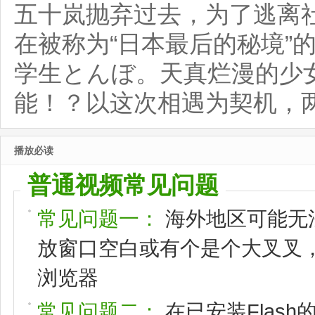
五十岚抛弃过去，为了逃离社
在被称为“日本最后的秘境”
学生とんぼ。天真烂漫的少
能！？以这次相遇为契机，
播放必读
普通视频常见问题
常见问题一：
海外地区可能无
放窗口空白或有个是个大叉叉，请
浏览器
常见问题二：
在已安装Flas