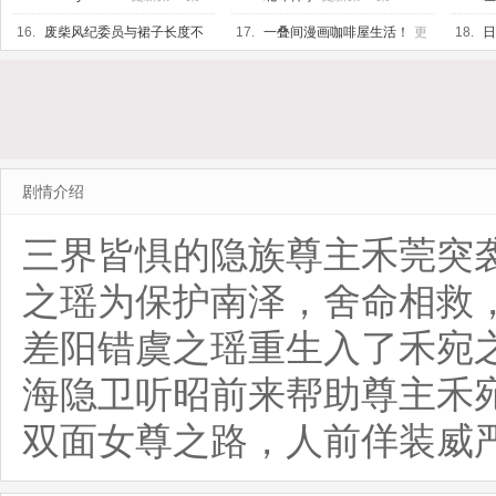
16.
废柴风纪委员与裙子长度不
17.
一叠间漫画咖啡屋生活！
更
18.
日
合规的JK的故事
更新第06集
新第06集
剧情介绍
三界皆惧的隐族尊主禾莞突
之瑶为保护南泽，舍命相救
差阳错虞之瑶重生入了禾宛
海隐卫听昭前来帮助尊主禾
双面女尊之路，人前佯装威