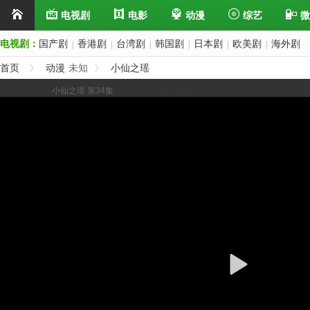
电视剧
电影
动漫
综艺
微
电视剧：
国产剧
香港剧
台湾剧
韩国剧
日本剧
欧美剧
海外剧
|
|
|
|
|
|
首页
动漫
未知
小仙之瑶
展开/缩进选集
小仙之瑶 第34集
上一集
下一集