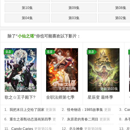
第10集
第09集
第08集
第04集
第03集
第02集
除了"
小仙之瑶
"你也可能喜欢以下影片：
0.0
0.0
0.0
更新HD中字
更新第02集
更新第03集
歌之☆王子殿下?
全职法师第七季
星辰变 最终季
TABOO NIGHT
1.
XXXX剧场版
我把末日上交给了国家
更新第
2.
怪奇物语：1985故事集
更新
3.
Ca
17集
第10集
新第05
6.
重生之慕甄动态漫画第四季
更
7.
灰原君的青春二周目
更新第
8.
杀
新第20集
07集
11.
Candy Caries
更新第01集
12.
北斗神拳
更新第08集
13.
左