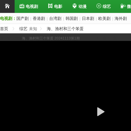
电视剧
电影
动漫
综艺
微
电视剧：
国产剧
香港剧
台湾剧
韩国剧
日本剧
欧美剧
海外剧
|
|
|
|
|
|
首页
综艺
未知
海、渔村和三个笨蛋
展开/缩进选集
海、渔村和三个笨蛋 20241113第1期
上一集
下一集