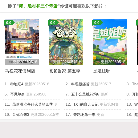
除了"
海、渔村和三个笨蛋
"你也可能喜欢以下影片：
0.0
0.0
0.0
更新20260518
更新20260518上
更新20260518
马栏花花便利店
爸爸当家 第五季
是姐姐呀
第三季
1.
种地吧4
更新20260518
2.
料理很痛苦
更新260517
3.
The
6.
再见单身
更新260508
7.
五十公里桃花坞6
更新
8.
开
20260518上
04集
11.
虽然没准备什么菜第四季
更
12.
TXT的育儿日记
更新第04集
13.
W
新260515
Base
更
16.
音你而来3
更新20260515整
17.
奔跑吧第十季
更新
18.
超
活局
20260518第4期加更
20260