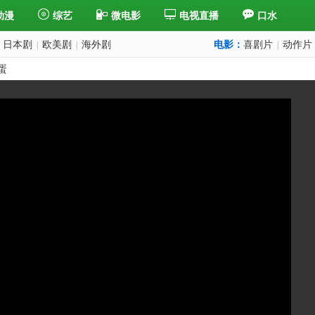
动漫
综艺
微电影
电视直播
口水
日本剧
欧美剧
海外剧
电影：
喜剧片
动作片
|
|
|
蛋
上一集
下一集