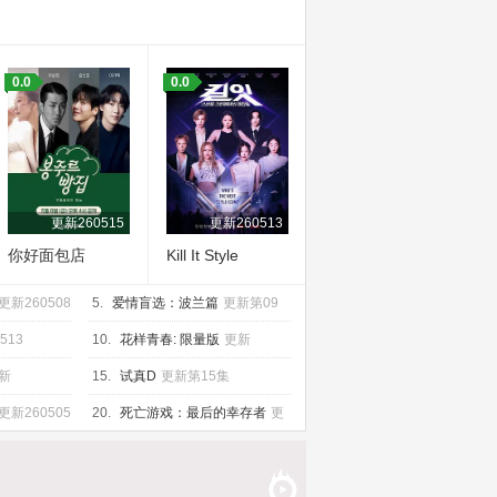
0.0
0.0
更新260515
更新260513
你好面包店
Kill It Style
Creator War
更新260508
5.
爱情盲选：波兰篇
更新第09
集
513
10.
花样青春: 限量版
更新
260518
新
15.
试真D
更新第15集
更新260505
20.
死亡游戏：最后的幸存者
更
新260505