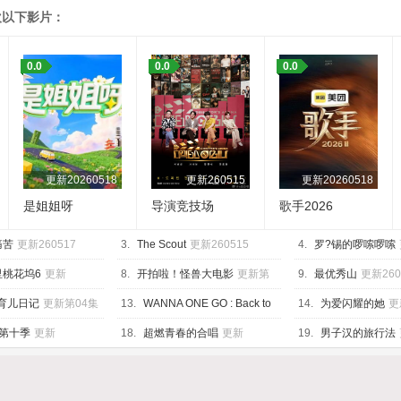
欢以下影片：
0.0
0.0
0.0
更新20260518
更新260515
更新20260518
是姐姐呀
导演竞技场
歌手2026
痛苦
更新260517
3.
The Scout
更新260515
4.
罗?锡的啰嗦啰嗦
里桃花坞6
更新
8.
开拍啦！怪兽大电影
更新第
9.
最优秀山
更新260
上
04集
的育儿日记
更新第04集
13.
WANNA ONE GO : Back to
14.
为爱闪耀的她
更
Base
更新260428
20260518下
第十季
更新
18.
超燃青春的合唱
更新
19.
男子汉的旅行法
8第4期加更
202600430