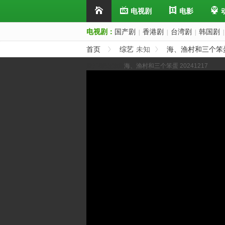
电视剧
电影
电视剧：
国产剧
香港剧
台湾剧
韩国剧
|
|
|
|
首页
综艺
未知
海、渔村和三个笨
展开/缩进选集
海、渔村和三个笨蛋 20241217