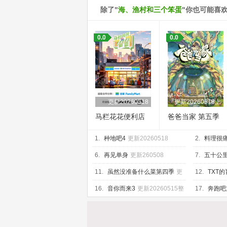
除了"
海、渔村和三个笨蛋
"你也可能喜
0.0
0.0
更新20260518
更新20260518上
马栏花花便利店
爸爸当家 第五季
第三季
1.
种地吧4
更新20260518
2.
料理很
6.
再见单身
更新260508
7.
五十公
20260518
11.
虽然没准备什么菜第四季
更
12.
TXT
新260515
16.
音你而来3
更新20260515整
17.
奔跑吧
活局
2026051