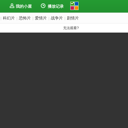
我的小屋
播放记录
科幻片
恐怖片
爱情片
战争片
剧情片
|
|
|
|
|
无法观看?