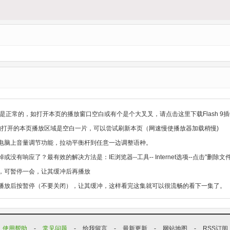
是正常的，如打开本页的播放窗口空白或有个是个大叉叉，请点击这里下载Flash 9插
，如打开的本页播放区域是空白一片，可以尝试刷新本页（网速慢使播放器加载稍慢)
电脑上音量调节功能，拉动平衡杆到任意一边调整语种。
没有响应了？最有效的解决方法是：IE浏览器--工具-- Internet选项--点击"删
，可暂停一会，让其缓冲后再播放
播放后按暂停（不要关闭），让其缓冲，这样看完这集就可以很流畅的看下一集了。
使用帮助
-
常见问题
-
给我留言
-
最新更新
-
网站地图
-
RSS订阅