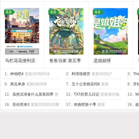
0.0
0.0
0.0
更新20260518
更新20260518上
更新20260518
马栏花花便利店
爸爸当家 第五季
是姐姐呀
第三季
1.
种地吧4
更新20260518
2.
料理很痛苦
更新260517
3.
The
6.
再见单身
更新260508
7.
五十公里桃花坞6
更新
8.
开
20260518上
04集
11.
虽然没准备什么菜第四季
更
12.
TXT的育儿日记
更新第04集
13.
W
新260515
Base
更
16.
音你而来3
更新20260515整
17.
奔跑吧第十季
更新
18.
超
活局
20260518第4期加更
20260