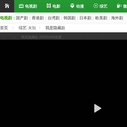
电视剧
电影
动漫
综艺
微
电视剧：
国产剧
香港剧
台湾剧
韩国剧
日本剧
欧美剧
海外剧
|
|
|
|
|
|
首页
综艺
未知
我是隐藏款
展开/缩进选集
我是隐藏款 20250406加更
上一集
下一集