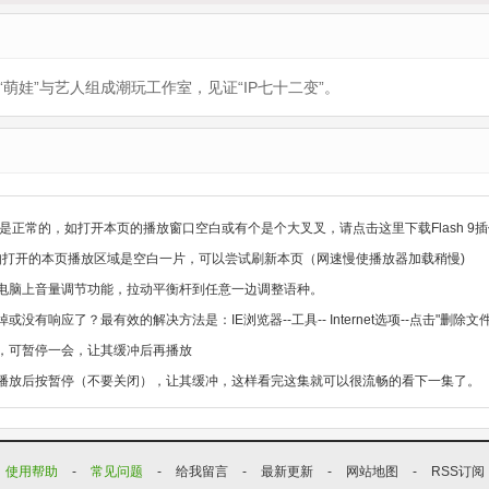
“萌娃”与艺人组成潮玩工作室，见证“IP七十二变”。
是正常的，如打开本页的播放窗口空白或有个是个大叉叉，请点击这里下载Flash 9插
，如打开的本页播放区域是空白一片，可以尝试刷新本页（网速慢使播放器加载稍慢)
电脑上音量调节功能，拉动平衡杆到任意一边调整语种。
没有响应了？最有效的解决方法是：IE浏览器--工具-- Internet选项--点击"删
，可暂停一会，让其缓冲后再播放
播放后按暂停（不要关闭），让其缓冲，这样看完这集就可以很流畅的看下一集了。
使用帮助
-
常见问题
-
给我留言
-
最新更新
-
网站地图
-
RSS订阅