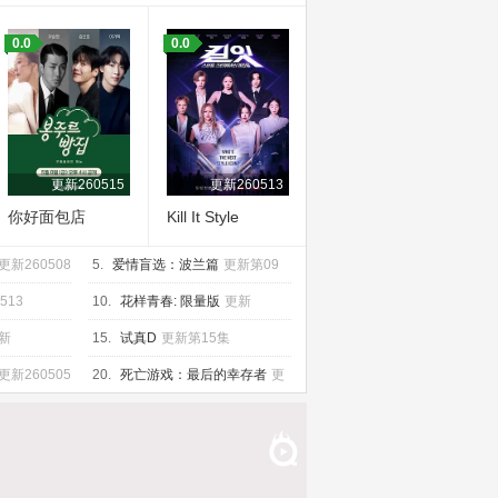
0.0
0.0
更新260515
更新260513
你好面包店
Kill It Style
Creator War
更新260508
5.
爱情盲选：波兰篇
更新第09
集
513
10.
花样青春: 限量版
更新
260518
新
15.
试真D
更新第15集
更新260505
20.
死亡游戏：最后的幸存者
更
新260505