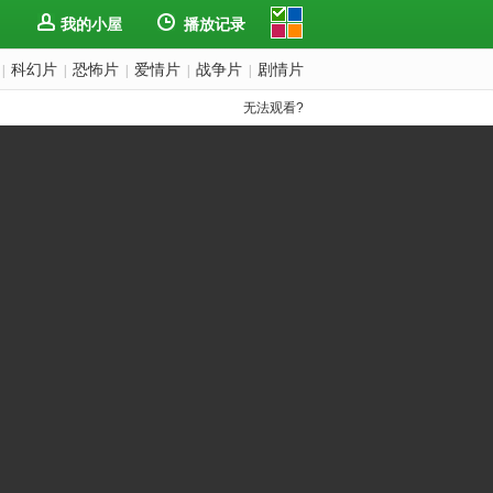
我的小屋
播放记录
科幻片
恐怖片
爱情片
战争片
剧情片
|
|
|
|
|
无法观看?