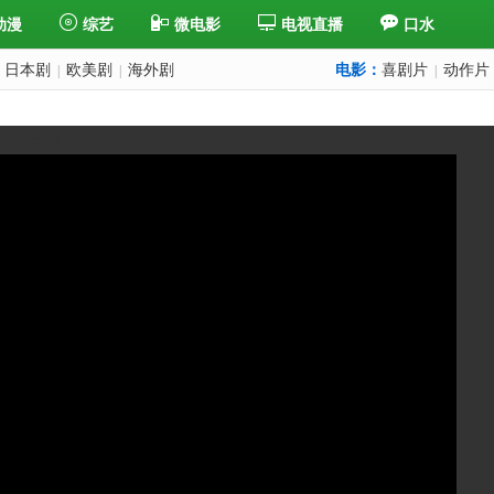
动漫
综艺
微电影
电视直播
口水
日本剧
欧美剧
海外剧
电影：
喜剧片
动作片
|
|
|
一集
下一集