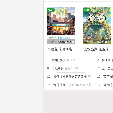
0.0
0.0
更新20260518
更新20260518上
马栏花花便利店
爸爸当家 第五季
第三季
1.
种地吧4
更新20260518
2.
料理很
6.
再见单身
更新260508
7.
五十公
20260518
11.
虽然没准备什么菜第四季
更
12.
TXT
新260515
16.
音你而来3
更新20260515整
17.
奔跑吧
活局
2026051