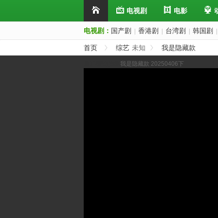
电视剧
电影
电视剧：
国产剧
香港剧
台湾剧
韩国剧
|
|
|
|
首页
综艺
未知
我是隐藏款
展开/缩进选集
我是隐藏款 20250406下
上