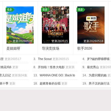
0.0
0.0
0.0
更新20260518
更新260515
更新20260518
是姐姐呀
导演竞技场
歌手2026
痛苦
更新260517
3.
The Scout
更新260515
4.
罗?锡的啰嗦啰嗦
里桃花坞6
更新
8.
开拍啦！怪兽大电影
更新第
9.
最优秀山
更新260
上
04集
的育儿日记
更新第04集
13.
WANNA ONE GO : Back to
14.
为爱闪耀的她
更
Base
更新260428
20260518下
第十季
更新
18.
超燃青春的合唱
更新
19.
男子汉的旅行法
8第4期加更
202600430