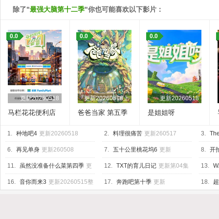
除了"
最强大脑第十二季
"你也可能喜欢以下影片：
0.0
0.0
0.0
更新20260518
更新20260518上
更新20260518
马栏花花便利店
爸爸当家 第五季
是姐姐呀
第三季
1.
种地吧4
更新20260518
2.
料理很痛苦
更新260517
3.
The
6.
再见单身
更新260508
7.
五十公里桃花坞6
更新
8.
开
20260518上
04集
11.
虽然没准备什么菜第四季
更
12.
TXT的育儿日记
更新第04集
13.
W
新260515
Base
更
16.
音你而来3
更新20260515整
17.
奔跑吧第十季
更新
18.
超
活局
20260518第4期加更
20260