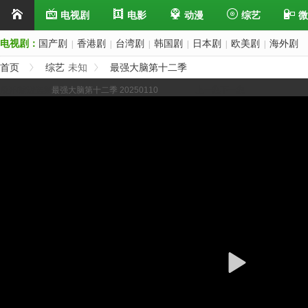
电视剧
电影
动漫
综艺
微
电视剧：
国产剧
香港剧
台湾剧
韩国剧
日本剧
欧美剧
海外剧
|
|
|
|
|
|
首页
综艺
未知
最强大脑第十二季
展开/缩进选集
最强大脑第十二季 20250110
上一集
下一集