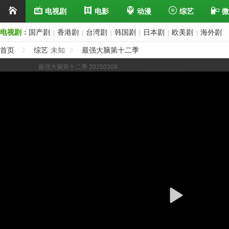
电视剧
电影
动漫
综艺
微
电视剧：
国产剧
香港剧
台湾剧
韩国剧
日本剧
欧美剧
海外剧
|
|
|
|
|
|
首页
综艺
未知
最强大脑第十二季
展开/缩进选集
最强大脑第十二季 20250308
上一集
下一集