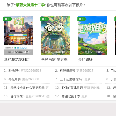
除了"
最强大脑第十二季
"你也可能喜欢以下影片：
0.0
0.0
0.0
更新20260518
更新20260518上
更新20260518
马栏花花便利店
爸爸当家 第五季
是姐姐呀
第三季
1.
种地吧4
更新20260518
2.
料理很痛苦
更新260517
3.
The
6.
再见单身
更新260508
7.
五十公里桃花坞6
更新
8.
开
20260518上
04集
11.
虽然没准备什么菜第四季
更
12.
TXT的育儿日记
更新第04集
13.
W
新260515
Base
更
16.
音你而来3
更新20260515整
17.
奔跑吧第十季
更新
18.
超
活局
20260518第4期加更
20260