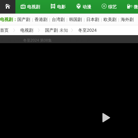
电视剧
电影
动漫
综艺
微
电视剧：
国产剧
香港剧
台湾剧
韩国剧
日本剧
欧美剧
海外剧
|
|
|
|
|
|
首页
电视剧
国产剧
未知
冬至2024
展开/缩进选集
冬至2024 第08集
上一集
下一集