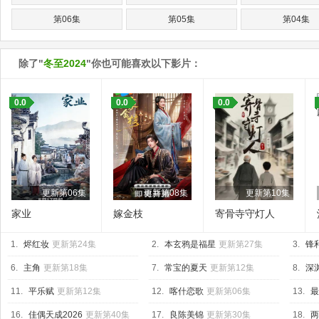
第06集
第05集
第04集
除了"
冬至2024
"你也可能喜欢以下影片：
0.0
0.0
0.0
更新第06集
更新第08集
更新第10集
家业
嫁金枝
寄骨寺守灯人
1.
烬红妆
更新第24集
2.
本玄鸦是福星
更新第27集
3.
锋
6.
主角
更新第18集
7.
常宝的夏天
更新第12集
8.
深渊
11.
平乐赋
更新第12集
12.
喀什恋歌
更新第06集
13.
最
16.
佳偶天成2026
更新第40集
17.
良陈美锦
更新第30集
18.
两