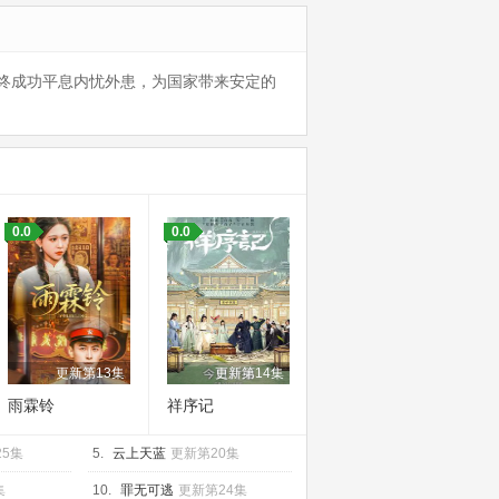
终成功平息内忧外患，为国家带来安定的
0.0
0.0
更新第13集
更新第14集
雨霖铃
祥序记
25集
5.
云上天蓝
更新第20集
集
10.
罪无可逃
更新第24集