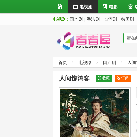
电视剧
电影
电视剧：
国产剧
香港剧
台湾剧
韩国剧
|
|
|
|
首页
电视剧
国产剧
人间
人间惊鸿客
收藏
订阅
已订
阅