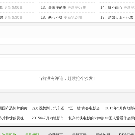
歌
更新第06集
13.
最浪漫的事
更新第08集
14.
颜不由心
更新第
锦
更新第30集
18.
两心不疑
更新第24集
19.
爱如天山不化雪
当前没有评论，赶紧抢个沙发！
回国产恐怖片的黄
万万没想到，汽车还
“五一档”青春电影当
2015年5月内地影
时代
能干这个？
道
前瞻
怖片惊悚的灵魂
2015年7月内地影市
复兴武侠电影的N种尝
中国人爱看什么样
前瞻
试
喜剧？