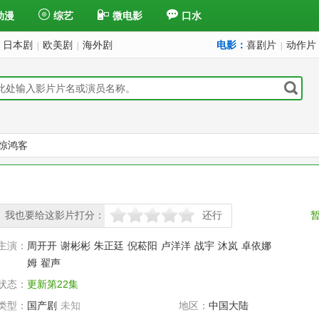
动漫
综艺
微电影
口水
日本剧
欧美剧
海外剧
电影：
喜剧片
动作片
|
|
|
惊鸿客
我也要给这影片打分：
还行
很差
较差
还行
推荐
力荐
主演：
周开开
谢彬彬
朱正廷
倪菘阳
卢洋洋
战宇
沐岚
卓依娜
姆
翟声
状态：
更新第22集
类型：
国产剧
未知
地区：
中国大陆