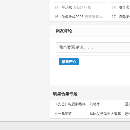
11.
平乐赋
更新第12集
12.
喀什恋
16.
佳偶天成2026
更新第40集
17.
良陈美
网友评论
最新评论
明星合集专题
《光芒》电视剧爆款
刘德华
重
预定！
金
六一儿童节
逗比父子暴走大银幕
恐