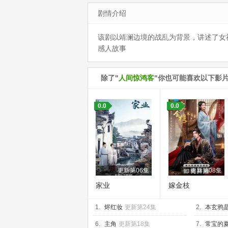
剧情介绍
该剧以靖澜边境的战乱为背景，讲述了女
感人故事
除了"
人间惊鸿客
"你也可能喜欢以下影
0.0
0.0
更新第06集
更新第08集
家业
嫁金枝
1.
烬红妆
更新第24集
2.
本玄鸦
6.
主角
更新第18集
7.
常宝的