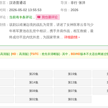
语言：
汉语普通话
导演：
非行
张洋
时间：
2026-05-02 13:55:53
年份：
2026
评论：
当前有
0
条评论，
剧情：
该剧以靖澜边境的战乱为背景，讲述了女神医寒云苓与少
年将军萧池在乱世中相识，携手并肩作战，相互救赎，最
终成功平息内忧外患，为国家带来…
详细剧情
高清版] [
HD
：高清版] [
TS/TC
：抢先非清晰版] - 其中，
BD
/
HD
版本不太适合网速过
第20集
第19集
第14集
第13集
第08集
第07集
第02集
第01集