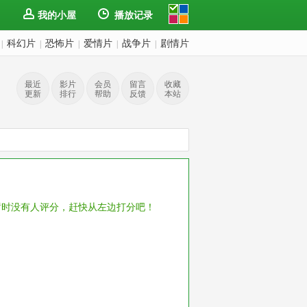
我的小屋
播放记录
科幻片
恐怖片
爱情片
战争片
剧情片
|
|
|
|
|
最近
影片
会员
留言
收藏
更新
排行
帮助
反馈
本站
暂时没有人评分，赶快从左边打分吧！