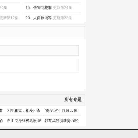
20集
15.
低智商犯罪
更新第24集
更新第12集
20.
人间惊鸿客
更新第22集
所有专题
市
相生相克，相爱相杀
"侏罗纪"引领雄风 国
产片下旬逆袭
的
自由变身终极武器 蚁
好莱坞导演新势力50
人能力使用者大盘点
人上篇