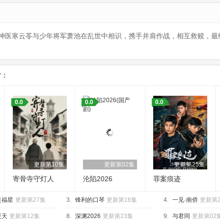
神医寒云苓与少年将军萧池在乱世中相识，携手并肩作战，相互救赎，最
片：
0.0
0.0
0.0
更新第10集
更新第02集
更新第25集
寄骨寺守灯人
沦陷2026
罪案痕迹
是福星
更新第27集
3.
锋利的口琴
更新第16集
4.
一见·南侨
更新第
夏天
更新第12集
8.
深渊2026
更新第23集
9.
与君同
更新第02