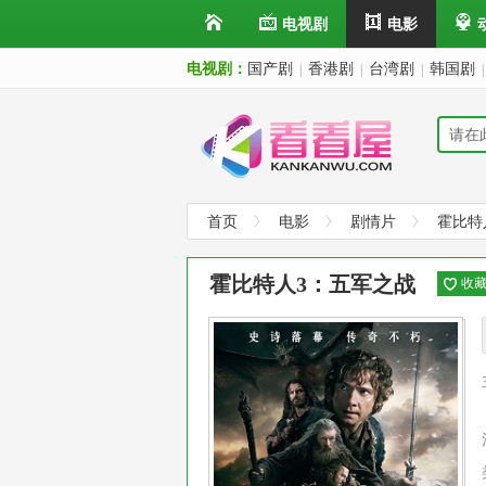
电视剧
电影
电视剧：
国产剧
香港剧
台湾剧
韩国剧
|
|
|
|
首页
电影
剧情片
霍比特
更多片名：哈比人：汗血回归 / 哈比人：奇境再
霍比特人3：五军之战
收