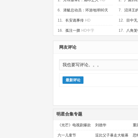
1.
月球叛军2：烙印之人
HD
2.
尸袋202
6.
潜艇总动员：环游地球80天
7.
沼泽王
HD
11.
长安诡事传
HD
12.
目中无
16.
孤注一掷
HD中字
17.
八角笼
网友评论
最新评论
明星合集专题
《光芒》电视剧爆款
刘德华
重
预定！
金
六一儿童节
逗比父子暴走大银幕
恐