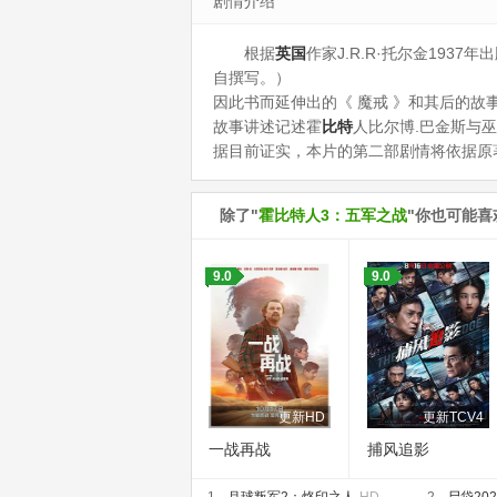
剧情介绍
根据
英国
作家J.R.R·托尔金1937
自撰写。）
因此书而延伸出的《 魔戒 》和其后的故
故事讲述记述霍
比特
人比尔博.巴金斯与
据目前证实，本片的第二部剧情将依据原
除了"
霍比特人3：五军之战
"你也可能喜
9.0
9.0
更新HD
更新TCV4
一战再战
捕风追影