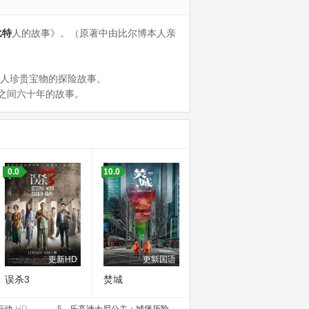
比特
人的故事》。（原著中由比尔博本人亲
人珍贵宝物的探险故事。
之间六十年的故事。
0.0
10.0
更新HD
更新国语
误杀3
焚城