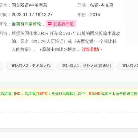
幻
语言：
国英双语/中英字幕
导演：
彼得·杰克逊
时间：
2023-11-17 18:12:27
年份：
2015
评论：
当前有
0
条评论，
剧情：
根据英国作家J.R.R·托尔金1937年出版的同名长篇小说改
编。又名《哈比特人历险记》或《去而复返-一个霍比特
人的故事》。（原著中由比尔博本…
详细剧情
霍比特人2：史矛革之战
霍比特人1：意外之旅[普通话]
霍比特人
高清版] [
HD
：高清版][
TS/TC
：抢先非清晰版] - 其中，
BD
/
HD
版本不太适合网速过慢