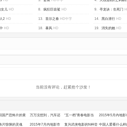
3
HD
3.
套装
HD中字
4.
火线追凶2之鹈鹕
的女儿
HD
8.
疯狂巨齿鲨
HD
9.
寻龙诀：生死门
H
人2
HD
13.
首尔之春
HD中字
14.
黑白潜行
HD
中
HD
18.
暴风
HD
19.
消失的她
HD
当前没有评论，赶紧抢个沙发！
回国产恐怖片的黄
万万没想到，汽车还
“五一档”青春电影当
2015年5月内地影
时代
能干这个？
道
前瞻
怖片惊悚的灵魂
2015年7月内地影市
复兴武侠电影的N种尝
中国人爱看什么样