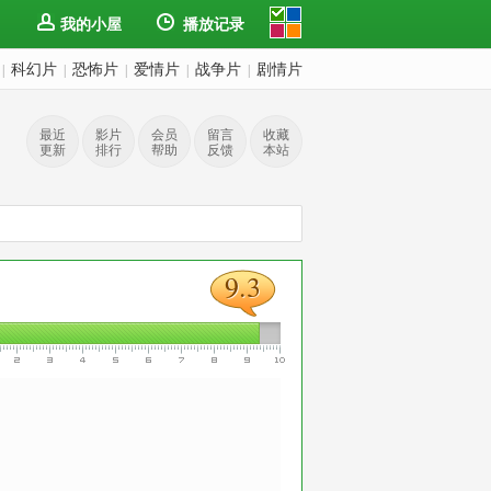
我的小屋
播放记录
科幻片
恐怖片
爱情片
战争片
剧情片
|
|
|
|
|
最近
影片
会员
留言
收藏
更新
排行
帮助
反馈
本站
9.3
9.3