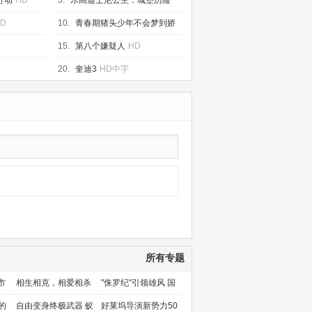
行动
HD
5.
乐高迪士尼公主：城堡历险
HD
D
10.
青春期猪头少年不会梦到娇
怜外出妹
HD
15.
第八个嫌疑人
HD
20.
奎迪3
HD中字
所有专题
市
相生相克，相爱相杀
"侏罗纪"引领雄风 国
产片下旬逆袭
的
自由变身终极武器 蚁
好莱坞导演新势力50