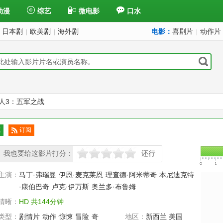
动漫
综艺
微电影
口水
日本剧
欧美剧
海外剧
电影：
喜剧片
动作片
|
|
|
人3：五军之战
返(台) / 指环王前传：霍比特人(下) / 霍比特人3：去而复返 / The
藏
订阅
已订
我也要给这影片打分：
阅
还行
很差
较差
还行
推荐
力荐
主演：
马丁·弗瑞曼
伊恩·麦克莱恩
理查德·阿米蒂奇
本尼迪克特
·康伯巴奇
卢克·伊万斯
奥兰多·布鲁姆
清晰：
HD 共144分钟
类型：
剧情片
动作
惊悚
冒险
奇
地区：
新西兰 美国