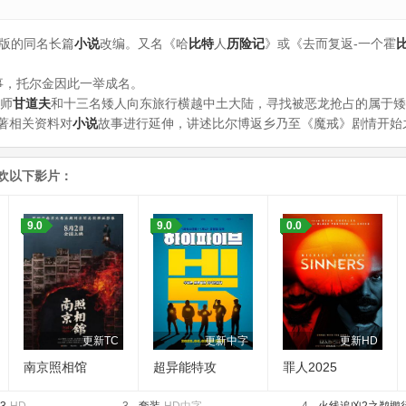
年出版的同名长篇
小说
改编。又名《哈
比特
人
历险记
》或《去而复返-一个霍
事，托尔金因此一举成名。
巫师
甘道夫
和十三名矮人向东旅行横越中土大陆，寻找被恶龙抢占的属于矮
著相关资料对
小说
故事进行延伸，讲述比尔博返乡乃至《魔戒》剧情开始
欢以下影片：
9.0
9.0
0.0
更新TC
更新中字
更新HD
南京照相馆
超异能特攻
罪人2025