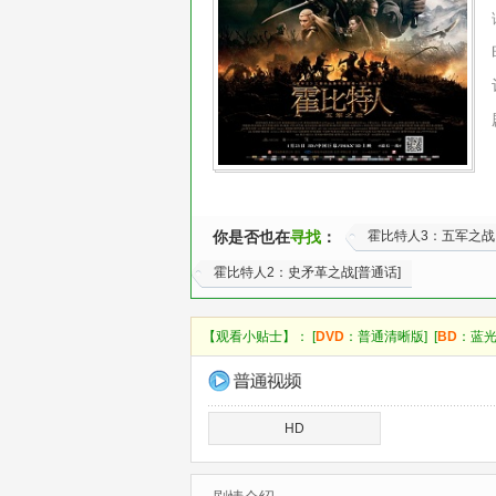
你是否也在
寻找
：
霍比特人3：五军之战
霍比特人2：史矛革之战[普通话]
【观看小贴士】： [
DVD
：普通清晰版] [
BD
：蓝光
HD