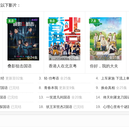
欢以下影片：
8.0
9.0
7.8
全24集
全20集
全25集
叠影狙击国语
香港人在北京粤
你好，我的大夫
语
国语
章经
更新至02集
3.
轻·功粤语
全25集
4.
上车家族 下流上
耀国语
已完结
8.
青春本我
更新至9集
9.
换命真相
全25集
国语
已完结
13.
一笑渡凡间国语
全20集
14.
倚天剑屠龙刀国
探国语
已完结
18.
状王宋世杰2国语
已完结
19.
心理心里有个谜