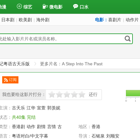
动漫
综艺
微电影
口水
日本剧
欧美剧
海外剧
电影：
喜剧片
动作片
|
|
|
记粤语古天乐版
更多片名：A Step Into The Past
订阅
已订
阅
我也要给这影片打分：
还行
很差
较差
还行
推荐
力荐
主演：
古天乐
江华
宣萱
郭羡妮
状态：
共40集 完结
类型：
香港剧
动作
剧情
言情
古
地区：
香港
装
科幻
语言：
粤语对白/中文字幕
导演：
石铭泉
刘顺安