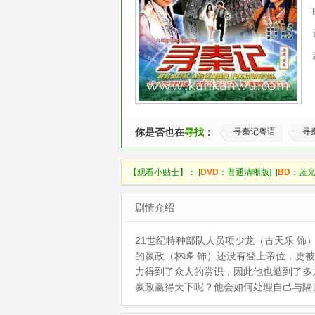
你是否也在
寻找
：
寻秦记粤语
寻
【观看小贴士】： [
DVD
：普通清晰版] [
BD
：蓝光
剧情介绍
21世纪特种部队人员项少龙（古天乐 
的嬴政（林峰 饰）还没有登上帝位，更
力得到了众人的赏识，因此他也遭到了多
嬴政赢得天下呢？他会如何处理自己与隔