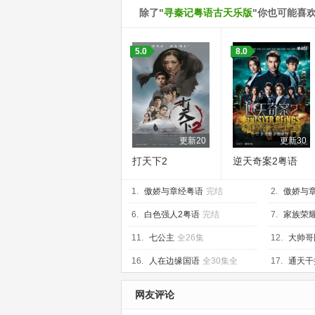
除了"
寻秦记粤语古天乐版
"你也可能喜
5.0
8.0
更新20
更新30
打天下2
逆天奇案2粤语
1.
傲娇与章经粤语
完结
2.
傲娇与
6.
白色强人2粤语
完结
7.
家族荣
11.
七公主
全26集
12.
大帅哥
16.
人在边缘国语
全30集全
17.
通天干
网友评论