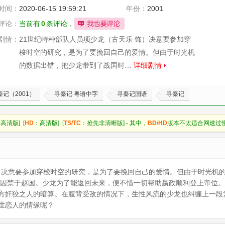
林子欣
吴锦源
时间：
2020-06-15 19:59:21
年份：
2001
文伟鸿
评论：
当前有
0
条评论，
剧情：
21世纪特种部队人员项少龙（古天乐 饰）决意要参加穿
梭时空的研究，是为了要挽回自己的爱情。但由于时光机
的数据出错，把少龙带到了战国时…
详细剧情
秦记（2001）
寻秦记 粤语中字
寻秦记国语
寻秦记
高清版] [
HD
：高清版] [
TS/TC
：抢先非清晰版] - 其中，
BD
/
HD
版本不太适合网速过
饰）决意要参加穿梭时空的研究，是为了要挽回自己的爱情。但由于时光机
被囚禁于赵国。少龙为了能返回未来，便不惜一切帮助嬴政顺利登上帝位
方奸狡之人的暗算。在腹背受敌的情况下，生性风流的少龙也纠缠上一段
世恋人的情缘呢？