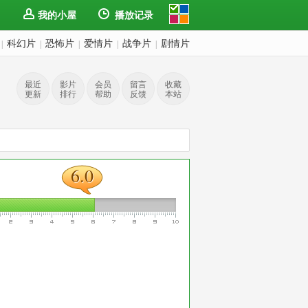
我的小屋
播放记录
科幻片
恐怖片
爱情片
战争片
剧情片
|
|
|
|
|
最近
影片
会员
留言
收藏
更新
排行
帮助
反馈
本站
6.0
6.0