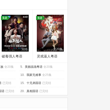
0.0
0.0
完结
全20集
破毒强人粤语
灵戏逼人粤语
車族
全20集
5.
美丽战场粤语
全20集
10.
我家无难事
全25集
语
已完结
15.
十兄弟国语
已完结
国语
已完结
20.
真相国语
已完结